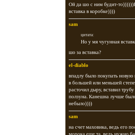
Ой да шо с ним будит-то)))))
вставка в коробке))))
sam
цитата:
Но у мя чугунная вставк
шо за вставка?
el-diablo
впадлу было покупать новую
в большей или меньшей степе
расточил дыру, вставил трубу
ползуна. Канешна лучше было
небыло))))
sam
на счет маховика, ведь его по
морока еще та, ведь нужно б