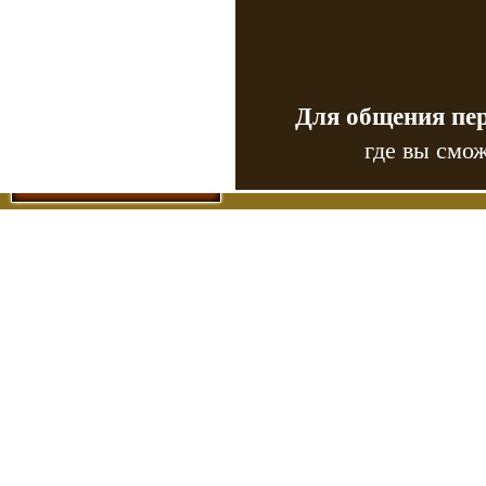
Для общения пе
где вы смож
Copyr