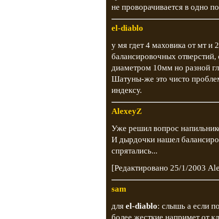
не проворачивается в одно по
el-diablo
у мя гдет 4 маховика от мт и 
балансировочных отверстий, 
диаметром 10мм но разной г
Шатуны-же это чисто проблем
индексу.
AlexeyZ
Уже решил вопрос напильнико
И дырдочки нашел балансиро
спрятались...
[Редактировано 25/1/2003 Al
sam
для
el-diablo
: слышь а если 
более жесткие напримет от к