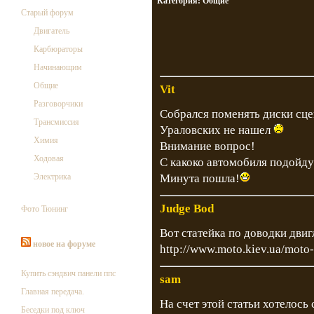
Категория:
Общие
Старый форум
Двигатель
Карбюраторы
Начинающим
Общие
Vit
Разговорчики
Собрался поменять диски сце
Трансмиссия
Ураловских не нашел
Химия
Внимание вопрос!
Ходовая
С какоко автомобиля подойду
Электрика
Минута пошла!
Judge Bod
Фото Тюнинг
Вот статейка по доводки двиг
новое на форуме
http://www.moto.kiev.ua/moto-
Купить сэндвич панели ппс
sam
Главная передача.
На счет этой статьи хотелось 
Беседки под ключ