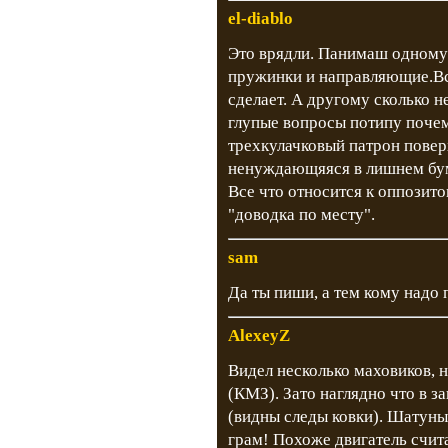
el-diablo
Это врядли. Панимаш одному 
пружинки и направляющие.Все
сделает. А другому сколько н
глупые вопросы потипу почем
трехкулачковый патрон повер
ненуждающяяся в лишнем бум
Все что относится к оппози
"доводка по месту".
sam
Да ты пиши, а тем кому надо 
AlexeyZ
Видел несколько маховиков, н
(КМЗ). Зато наглядно что в з
(видны следы ковки). Шатуны 
грам! Похоже двигатель счит