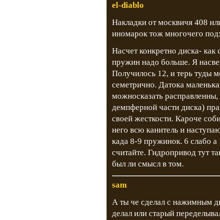
el-diablo
Накладки от москвичя 408 или
иномарок тож многочего подх
Насчет конкретно диска- как
пружин надо больше. Я насв
Получилось 12, и терь туды м
семетрично. Датока маленьк
можносказать расправленны,
демпферной части диска) пра
своей жесткости. Кароче соби
него всю канитель и наступа
када 8-9 пружинок. 6 слабо а
считайте. Гидропривод тут т
был ли смысл в том.
sam
А ты че сделал с нажимным 
делал или старый переделыва