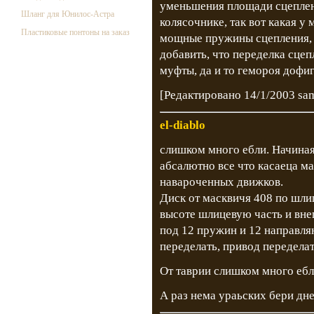
уменьшения площади сцеплен
Шланг для Юнилос-Астра
колясочнике, так вот какая у 
Пластиковые понтоны на заказ
мощные пружины сцепления, 
добавить, что переделка сцеп
муфты, да и то гемороя дофиг
[Редактировано 14/1/2003 sa
el-diablo
слишком много ебли. Начиная
абсалютно все что касаеца м
навароченных движков.
Диск от масквичя 408 по шли
высоте шлицевую часть и вн
под 12 пружин и 12 направл
переделать, привод переделат
От таврии слишком много ебл
А раз нема ураьских бери дн