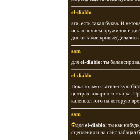
el-diablo
ага. есть такая буква. И неток
исключением пружинок и дис
диски такие кривые(делались 
sam
для
el-diablo
: ты балансировал
el-diablo
Пока только статическую бал
центрах токарного станка. Пр
каленвал того на которую вре
sam
для
el-diablo
: ты как нибуд
сцепления и на сайт забацал б