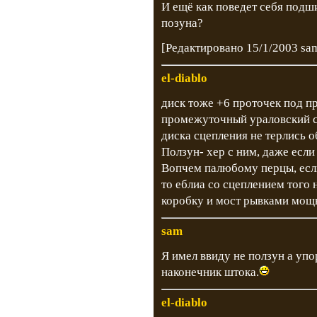
И ещё как поведет себя подш
позуна?
[Редактировано 15/1/2003 sa
el-diablo
диск тоже +6 проточек под п
промежуточный ураловский 
диска сцепления не терлись о
Ползун- хер с ним, даже если 
Вопчем палюбому перцы, если
то еблиа со сцеплением того 
коробку и мост рывками мощн
sam
Я имел ввиду не ползун а уп
наконечник штока.
el-diablo