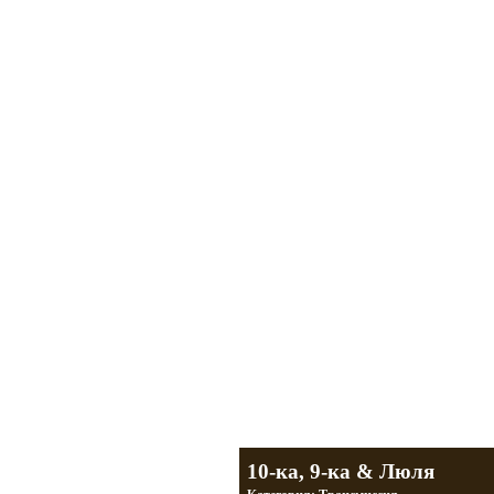
Мотоциклы Урал и Днепр
а также про Байкеров, баб и гаражи
Большая кол
Фотографии т
тюнинг днепр
разделы
10-ка, 9-ка & Люля