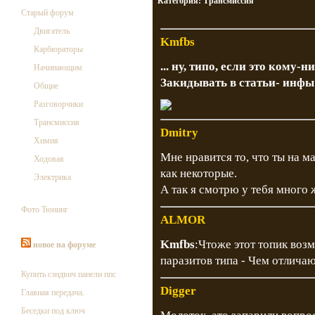
Категория:
Трансмиссия
Старый форум
Двигатель
Kmfbs
Карбюраторы
... ну, типо, если это кому-н
Начинающим
Закидывать в статьи- инфы н
Общие
Разговорчики
Трансмиссия
Dmitry
Химия
Мне нравится то, что ты на м
Ходовая
как некоторые.
Электрика
А так я смотрю у тебя много 
Фото Тюнинг
ALMOR
Kmfbs
:Чтоже этот топик воз
новое на форуме
паразитов типа - Чем отличаю
Купить сэндвич панели ппс
Digger
Главная передача.
Беседки под ключ