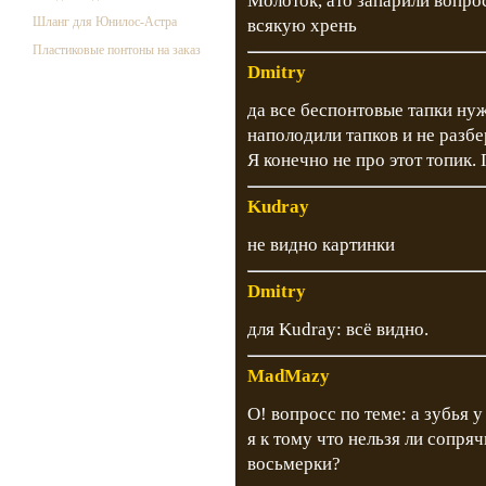
Молоток, ато запарили вопро
Шланг для Юнилос-Астра
всякую хрень
Пластиковые понтоны на заказ
Dmitry
да все беспонтовые тапки нуж
наполодили тапков и не разб
Я конечно не про этот топик.
Kudray
не видно картинки
Dmitry
для Kudray: всё видно.
MadMazy
О! вопросс по теме: а зубья 
я к тому что нельзя ли сопр
восьмерки?