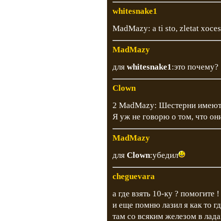
whitesnake1
MadMazy: a ti sto, zletat xoces
MadMazy
для
whitesnake1
:это почему?
Clown
2 MadMazy: Шестерни имеют р
Я уж не говорю о том, что о
MadMazy
для
Clown
:убедил
cheguevara
а где взять 10-ку ? помогите !
и еще помню лазил я как то г
там со всяким железом в ладах