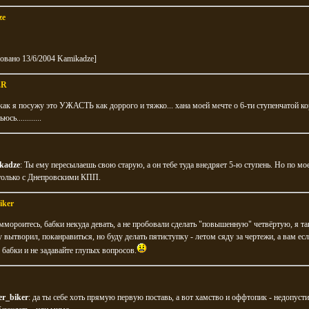
ze
овано 13/6/2004 Kamikadze]
ER
ак я посужу это УЖАСТЬ как доррого и тяжко... хана моей мечте о 6-ти ступенчатой ко
сь............
kadze
: Ты ему пересылаешь свою старую, а он тебе туда внедряет 5-ю ступень. Но по мо
 только с Днепровскими КПП.
iker
ммороитесь, бабки некуда девать, а не пробовали сделать "повышенную" четвёртую, я т
 вытворил, поканравиться, но буду делать пятиступку - летом сяду за чертежи, а вам есл
е бабки и не задавайте глупых вопросов.
er_biker
: да ты себе хоть прямую первую поставь, а вот хамство и оффтопик - недопусти