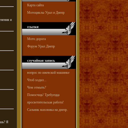
Карта сайта
Мотоциклы Урал и Днепр
енения и
ссылки
Мото дорога
Форум Урал Днепр
случайная запись
вопрос по ижевской машинке
Чтоб ходил...
Чем отмыть?
Помосчщь! Требуецца
просветительская работа!
Сальник маховика на днепр.
ешь? Я