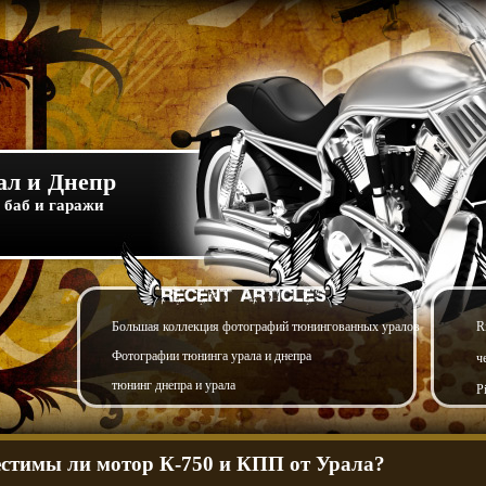
л и Днепр
 баб и гаражи
Большая коллекция фотографий тюнингованных уралов
R
Фотографии тюнинга урала и днепра
ч
тюнинг днепра и урала
P
стимы ли мотор К-750 и КПП от Урала?