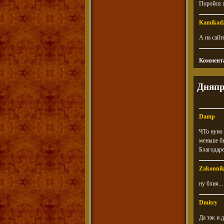
Поройся п
Kamikad
А на сайт
Коммента
Дняпр
Damp
ЧТо нуно 
меньше бы
Благодаре
Zakonni
ну блия..
Dmitry
Да так и 