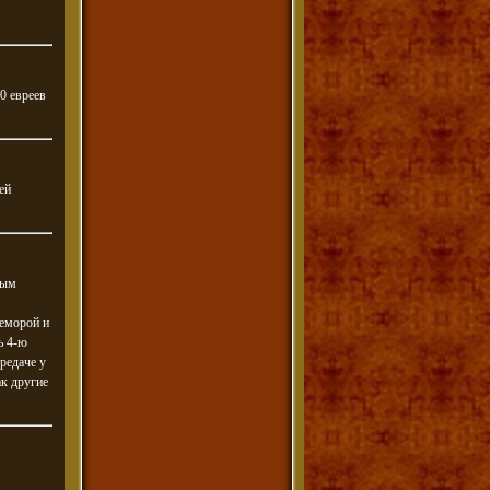
60 евреев
ей
ным
геморой и
ь 4-ю
редаче у
ак другие