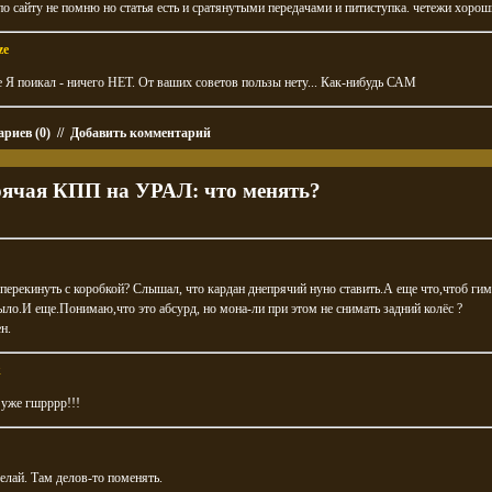
о сайту не помню но статья есть и сратянутыми передачами и питиступка. четежи хорош
ze
е Я поикал - ничего НЕТ. От ваших советов пользы нету... Как-нибудь САМ
риев (0)
//
Добавить комментарий
ячая КПП на УРАЛ: что менять?
перекинуть с коробкой? Слышал, что кардан днепрячий нуно ставить.А еще что,чтоб ги
ло.И еще.Понимаю,что это абсурд, но мона-ли при этом не снимать задний колёс ?
н.
k
. уже гшрррр!!!
делай. Там делов-то поменять.