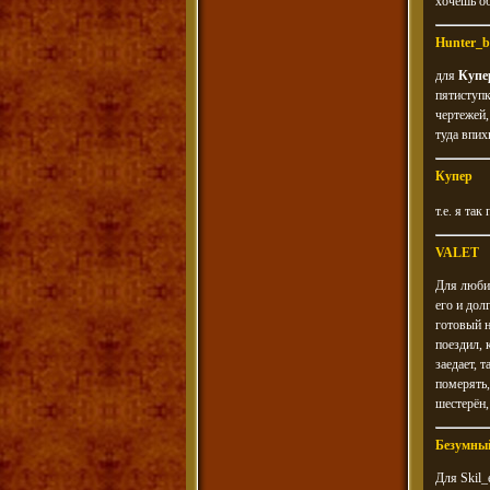
хочешь о
Hunter_b
для
Купе
пятиступк
чертежей,
туда впих
Купер
т.е. я та
VALET
Для люби
его и дол
готовый н
поездил, 
заедает, 
померять,
шестерён,
Безумны
Для Skil_e