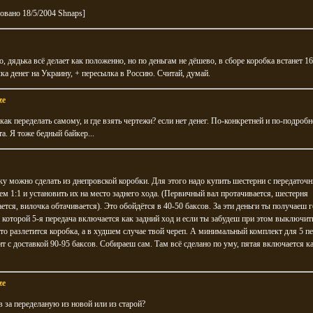
овано 18/5/2004 Shnaps]
, дядька всё делает как положенно, но по деньгам не дёшево, в сборе коробка встанет 1
ка денег на Украину, + пересылка в Россию. Считай, думай.
ze
 как переделать самому, и где взять чертежи? если нет денег. По-конкретней и по-подробн
а. Я тоже бедный байкер...
у можно сделать из днепровской коробки. Для этого надо купить шестерни с передаточ
м 1:1 и установить их на место заднего хода. (Первичный вал протачивается, шестерня
ется, вилочка обтачивается). Это обойдётся в 40-50 баксов. За эти деньги ты получаеш 
 которой 5-я передача включается как задний ход и если ты забудеш при этом выключит
 то разлетится коробка, а в худшем случае твой череп. А минимальный комплект для 5 пе
т с доставкой 90-95 баксов. Собираеш сам. Там всё сделано по уму, пятая включается к
ze
в за переделаную из новой или из старой?