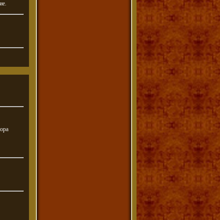
ие.
мора