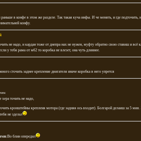
раньше в конфе в этом же разделе. Так такая куча инфы. И че менять, и где подточить, и
нимательней конфу.
й
очить не надо, и кардан тоже от днепра нах не нужен, муфту обратно свою ставиш и всё к
 если у тебя рама от м62 то коробка не влезет, она чуть длиннее.
ного сточить заднее крепление двигателя иначе коробка в него упрется
тата:
е хера точить не надо,
очить кронштейны креплеия мотора (где задняя ось входит). Болгарой делаиш за 5 мин.
 тебя не зделал
ersm
:Во блин опередил