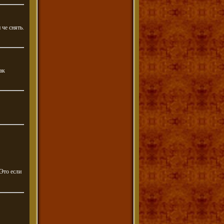
 че снять.
ак
 Это если