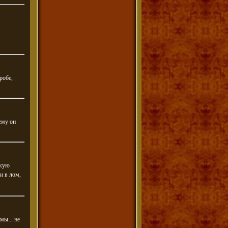
робе,
ему он
акую
и в лом,
мы... не