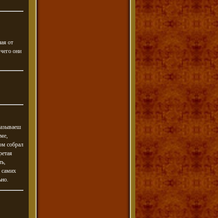
ная от
 чего они
казываеш
мме,
ом собрал
ретая
ть,
я самих
ьно.