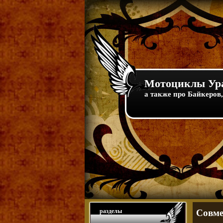
Мотоциклы Ура
а также про Байкеров,
разделы
Совме