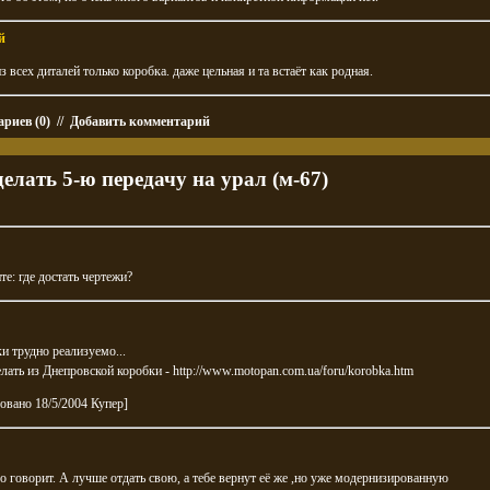
й
из всех диталей только коробка. даже цельная и та встаёт как родная.
риев (0)
//
Добавить комментарий
делать 5-ю передачу на урал (м-67)
е: где достать чертежи?
и трудно реализуемо...
лать из Днепровской коробки -
http://www.motopan.com.ua/foru/korobka.htm
овано 18/5/2004 Купер]
о говорит. А лучше отдать свою, а тебе вернут её же ,но уже модернизированную