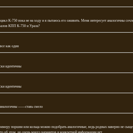
икл К-750 пока не на ходу и я пытаюсь его оживить. Меня интересует аналогичны сочл
валов КПП К-750 и Урала?
все как один
ски идентичны
ски идентичны
аналогичны ------ставь смело
римеру поршни или кольца можно подобрать аналогичные, ведь родных наверно не сыщ
-то об этом, но очень много вариантов и конкретной информации нет.