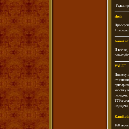
[Редактир
sheih
Проверено
+ пересыл
Kamikad
И всё же,
пожалуйст
VALET
Пятиступк
отношение
приварива
коробку в
передачу,
ТУРа стои
передачи.
Kamikad
160 еврее