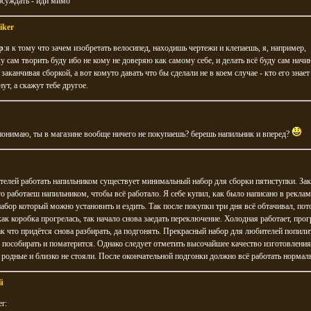
бсуждать - иди мимо
iker
р
:я к тому что зачем изобретать велосипед, находишь чертежи и клепаешь, я, например,
у сам творить буду ибо не кому не доверяю как самому себе, и делать всё буду сам начи
 заканчивая сборкой, а вот комуто давать что бы сделали не в коем случае - кто его знает
нут, а скажут тебе другое.
к понимаю, ты в магазине вообще ничего не покупаешь? берешь напильник и вперед?
телей работать напильником существует минимальный набор для сборки пятиступки. За
го работаеш напильником, чтобы всё работало. Я себе купил, как было написано в рекла
абор который можно установить и ездить. Так после покупки три дня всё обтачивал, пот
как коробка прогрелась, так начало снова заедать переключение. Холодная работает, прог
так что придётся снова разбирать, да подгонять. Прекрасный набор для любителей попили
 пособирать и поматерится. Однако следует отметить высочайшее качество изготовлени
 родные и близко не стояли. После окончательной подгонки должно всё работать нормал
й
r: