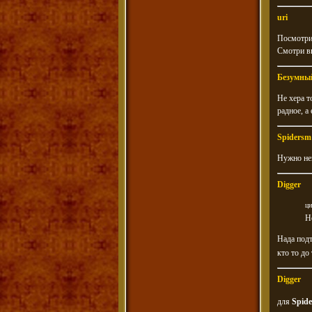
uri
Посмотри 
Смотри в
Безумны
Не хера т
радное, а
Spidersm
Нужно нем
Digger
ци
Н
Нада подт
кто то до
Digger
для
Spid