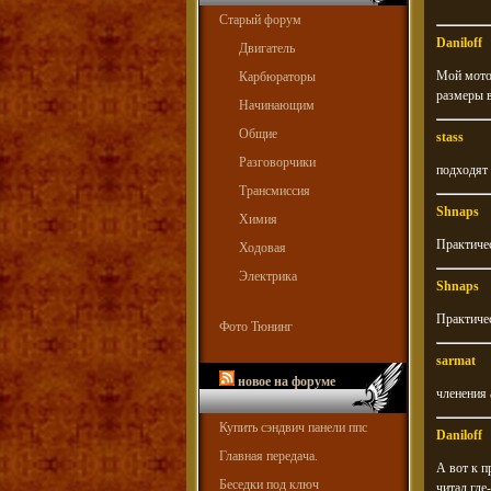
Старый форум
Daniloff
Двигатель
Мой мотоц
Карбюраторы
размеры 
Начинающим
Общие
stass
Разговорчики
подходят 
Трансмиссия
Shnaps
Химия
Практиче
Ходовая
Электрика
Shnaps
Практиче
Фото Тюнинг
sarmat
новое на форуме
членения 
Купить сэндвич панели ппс
Daniloff
Главная передача.
А вот к п
Беседки под ключ
читал где