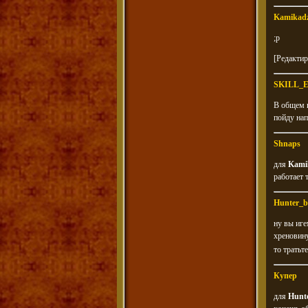
Kamikad
;p
[Редактир
SKILL_
В общем к
пойду напью
Shnaps
для
Kami
работает
Hunter_b
ну вы иге
хреновину
то тратьт
Купер
для
Hunt