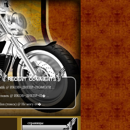
idik @ ИКОВ+ДНЕПР=ПОМОГИ ...
еловек @ ИКОВ+ДНЕПР=П� ...
ilon (томск) @ Не могу от� ...
страницы