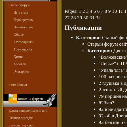
Старый форум
Pages: 1
2
3
4
5
6
7
8
9
10
11
1
Двигатель
27
28
29
30
31
32
Карбюраторы
Публикации
Начинающим
Общие
Категория:
Старый фо
Разговорчики
Старый форум сайт
Трансмиссия
Категория:
Двига
"Вояжевские
Химия
"Левые" и 
Ходовая
"Упала тяга" 
Электрика
100 раз писал
2 глушака в 
Фото Тюнинг
2-хтактный д
79 поршня на
новое на форуме
823sm3
92 в не адапт
Купить сэндвич панели ппс
92-ой в Днеп
Главная передача.
93 бензин и 
Беседки под ключ