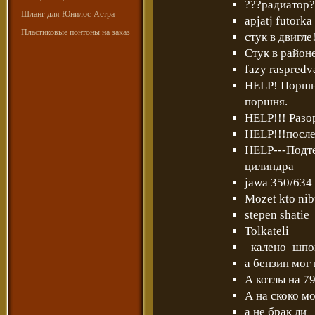
???радиатор?
Шланг для Юнилос-Астра
apjatj futorka
Пластиковые понтоны на заказ
cтук в двигле
Cтук в район
fazy raspredv
HELP! Поршне
поршня.
HELP!!! Разо
HELP!!!после
HELP---Подте
цилиндра
jawa 350/634
Mozet kto nib
stepen shatie
Tolkateli
_калено_шпо
а бензин мог 
А котлы на 7
А на скоко м
а не брак ли