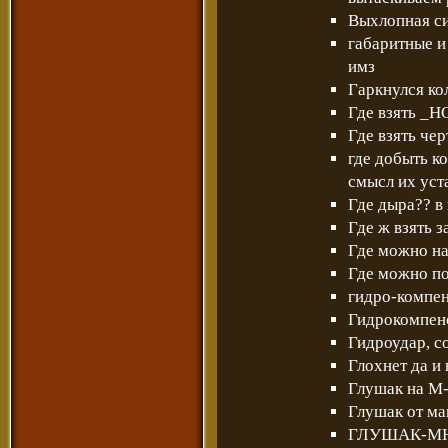
Выхлопная си
габаритные и
имз
Гаркнулся кол
Где взять _
Где взять чер
где добыть к
смысл их уст
Где дыра?? в
Где ж взять з
Где можно на
Где можно по
гидро-компен
Гидрокомпен
Гидроудар, со
Глохнет да и 
Глушак на М
Глушак от м
ГЛУШАК-МН