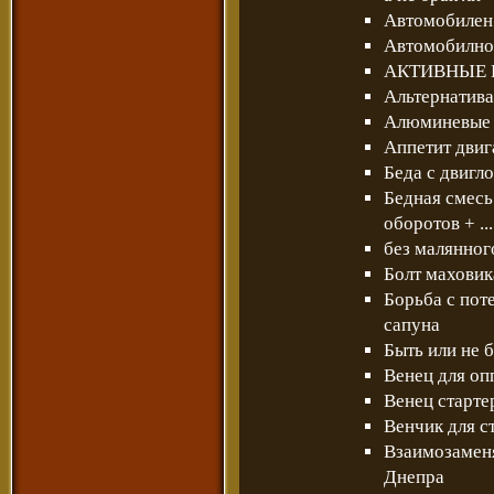
Автомобилен 
Автомобилное
АКТИВНЫЕ Г
Альтернатива
Алюминевые ц
Аппетит двиг
Беда с двигл
Бедная смесь
оборотов + ..
без малянного
Болт маховик
Борьба с пот
сапуна
Быть или не 
Венец для оп
Венец старте
Венчик для с
Взаимозаменя
Днепра