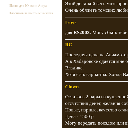
Этой десяткой весь мозг прое
Шланг для Юнилос-Астра
Очень обяжете томских любит
Пластиковые понтоны на заказ
Levis
для
RS2003
: Могу сбыть тебе 
RC
Последняя цена на Авиамотор
А в Хабаровске сдается мне о
Владике.
Хотя есть варианты: Хонда Ва
Clown
Осталось 2 пары из купленной
отсутствия денег, желания соб
Новые, парные, качество отли
Цена - 1500 р
Могу передать поездом или в