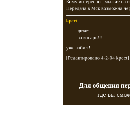
Кому интересно - мыльте на
m
Передача в Мск возможна чер
kpect
цитата:
за косарь!!!
уже забил !
[Редактировано 4-2-04 kpect]
Для общения пе
где вы смож
Copyr