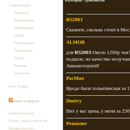
Категория:
Трансмиссия
Старый форум
Двигатель
RS2003
Карбюраторы
Начинающим
Скажите, сколько стоит в Мос
Общие
ALMOR
Разговорчики
Трансмиссия
для
RS2003
:Около 1200р чья
Химия
подвале, но качество получш
Авиамоторной!
Ходовая
Электрика
PacMan
Фото Тюнинг
Вроде была тольятинская за 
Dmitry
новое на форуме
Них у вас цены, у меня за 2500
Главная передача.
Купить сэндвич панели ппс
Pensioner
Беседки под ключ