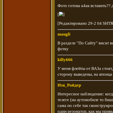
Фото готова к4ак вставить?? 
[
]
[Редактировано 29-2 04 SHT
maugli
В разделе "По Сайту" висит вс
фотку
killy666
У меня флейты от ВАЗа стоят
сторону выведены, на японца м
Изя_Райдер
Интересное наблюдение: когд
телеге (на аутомобиле то биш
сама по себе так сконструиров
один резонатор, как мы привы