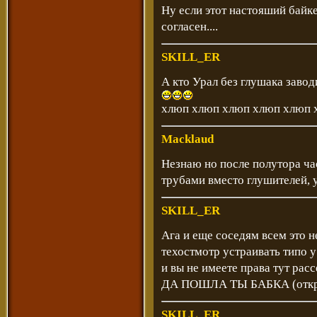
Ну если этот настояший байке
согласен....
SKILL_ER
А кто Урал без глушака заводи
хлюп хлюп хлюп хлюп хлюп хл
Macklaud
Незнаю но после полутора ча
трубами вместо глушителей, 
SKILL_ER
Ага и еще соседям всем это н
техостмотр устраивать типо 
и вы не имеете права тут рассе
ДА ПОШЛА ТЫ БАБКА (открыч
SKILL_ER