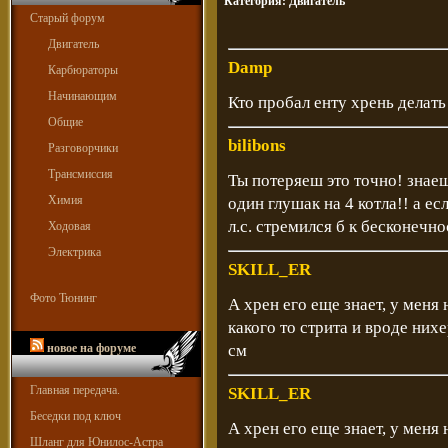
Категория:
Двигатель
Старый форум
Двигатель
Damp
Карбюраторы
Начинающим
Кто пробал енту хрень делат
Общие
bilibons
Разговорчики
Трансмиссия
Ты потеряеш это точно! знаеш
Химия
один глушак на 4 котла!! а е
л.с. стремился б к бесконечно
Ходовая
Электрика
SKILL_ER
Фото Тюнинг
А хрен его еще знает, у меня
какого то стрита и вроде нихе
новое на форуме
см
Главная передача.
SKILL_ER
Беседки под ключ
А хрен его еще знает, у меня
Шланг для Юнилос-Астра