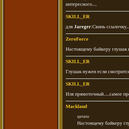
интересного....
SKILL_ER
для
Jareger
:Скинь ссылочку..
ZeroForce
Настоящему байкеру глушак 
SKILL_ER
Глушак нужен если смотрится
SKILL_ER
Иля прямоточный.....самое пр
Macklaud
цитата:
Настоящему байкеру гл