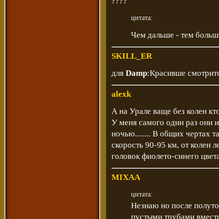
????
цитата:
Чем дальше - тем больше
SKILL_ER
для
Damp
:Красивше смотритс
alexk
А на Урале ваще без колен кт
У меня самого один раз они и
ночью........ В общих чертах 
скорость 90-95 км, от колен л
головок фиолето-синего цвета
MIXAA
цитата:
Незнаю но после полуто
пустыми трубами вмест