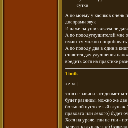
сутки
А по моему у касиков очень 
днепрами звук
И даже на уши совсем не дав
А по поводуглушителей мне 
имаются можно попробовать 
А по поводу два в один в кн
ставится для улучшения напол
вредить хотя на практике раз
Timik
хе-хе|
этов се зависит. от диаметра
будет разницы, можно же две
большой пустотелый глушак. Т
правоаго или левого) будет оч
Хотя на урале, гни не гни - п
заделать глушак чтоб булькал