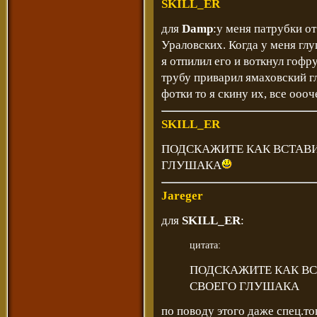
SKILL_ER
для
Damp
:у меня патрубки о
Ураловских. Когда у меня гл
я отпилил его и воткнул гофр
трубу приварил ямаховский г
фотки то я скину их, все оооч
SKILL_ER
ПОДСКАЖИТЕ КАК ВСТАВИ
ГЛУШАКА
Jareger
для
SKILL_ER
:
цитата:
ПОДСКАЖИТЕ КАК ВС
СВОЕГО ГЛУШАКА
по поводу этого даже спец.то