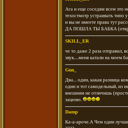
Ага и еще соседям всем это н
техостмотр устраивать типо 
и вы не имеете права тут рассе
ДА ПОШЛА ТЫ БАБКА (открыч
SKILL_ER
че то даже 2 раза отправил, 
звук....меня катали на моем 
Gun_
Два... один, какая разница ко
один и тот самодельный, из н
внешним не отличишь (просто 
заценю.
Damp
Ка-а-ароче.А Чем один лучше