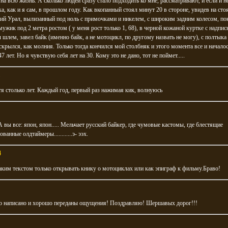
на всю жизнь. А сколько людей сразу стало подходить ко мне, рассматривают, и если и н
ка, как и я сам, в прошлом году. Как вкопанный стоял минут 20 в стороне, увидев на сто
ий Урал, вылизанный под ноль с примочками и никелем, с широким задним колесом, по
ужик под 2 метра ростом ( у меня рост только 1, 68), в черной кожаной куртке с надпис
л шлем, завел байк (именно байк, а не мотоцикл, по другому назвать не могу), с полтыка
крылся, как молния. Только тогда кончился мой столбняк и этого момента все и начало
7 лет. Но я чувствую себя лет на 30. Кому это не дано, тот не поймет.....
тя столько лет. Каждый год, первый раз нажимая кик, волнуюсь
А вы все: япон, япон..... Мельчает русский байкер, где чумовые кастомы, где блестящие
ванные олдтаймеры............э- ээх.
4
Таким текстом только открывать книку о мотоциклах или как эпиграф к фильму.Браво!
о написано и хорошо переданы ощущения! Поздравляю! Шершавых дорог!!!