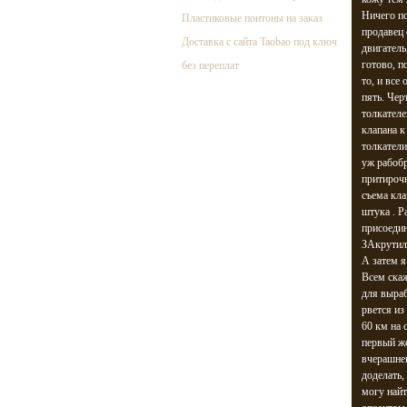
Ничего по
Пластиковые понтоны на заказ
продавец 
Доставка с сайта Taobao под ключ
двигатель
готово, п
без переплат
то, и все
пять. Чер
толкателе
клапана к
толкатели
уж рабобр
притирочн
съема кла
штука . Р
присоедин
ЗАкрутил 
А затем я
Всем скаж
для выраб
рвется из
60 км на 
первый же
вчерашнег
доделать,
могу найт