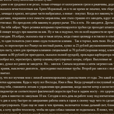
 раме я не уродовал и не резал, только отчищал от килограммов грязи и ржавчины, дедо
оказался нечистоплотным как Хрюн Моржовый, но в то же время не лихачил, чем сбере
, зачищал и красил, негодные части выбрасывал, а новые - покупал. Когда все наконец то
одогнано, покрашено и все емкости заправлены, мне стало страшно его заводить, вдруг чт
 оттягивал. Но преодолев себя наконец то дернул рычаг. ТАк и есть . Не заводится. Дрочи
т бы тебя забрал. Через резинки которыми герметизируются трубки где проходят штанги
й свищет воздух при нажатии на кик. Ну я так и подумал, что по всей видимости не при
 гнездам. РАзобрал, оказалась еще и такая штука, когда ставил цилиндр и вставлял в отв
, то один толкатель ушел мимо седла толкателя клапана. . Так и торчал, мать твою. Но 
ал, то пересмотрю все Рванул на местный рынок, купил за 25 рублей двухкомпонентну
ую пасту, ключ для притирки клапанов специальный за 70 рублей (хорошая вещь), клю
панов за 80 рублей (не пригодился, оказался полной ерундой), прокладки карбюратора по
азобрал все, пересмотрел, притер клапана,отрегулировал зазоры, собрал. Выхлопные не
ял, думал все равно не заведется. Но... завелся. Сначала медленно а затем загремел как 
краник, выключил двигатель , присоединил выхлопные трубы. Второй раз завелся с пол
 выехал.
у, что все мучения мои с лихвой компенсировались удовольствием от езды. Это какой т
отки адреналина. Куды к черту все Восходы, Ижи и Явы. Когда урчащий и послушный з
 под тебя, становится легким в управлении при движении, когда свистит ветер и шелестя
спидометре не соответствуют фактической скорости при 9-ке в заднем мосту - это здоров
 день я намотал по закоулкам 10 км. Сегодня я весь день на работе хожу под впечатлен
о дня и хочу быстрее по завершению работы опять в гараж к своему чаду чего то сделат
 отрегулировать. Одно еще не знаю в чем причина, включается только дальний свет, ближ
и, а хочу пройти техосмотр, чтобы ни одна собака гаишная не подкопалась. Я понял, что