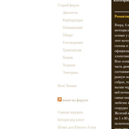
Категори
Старый форум
Двигатель
Романти
Карбюраторы
Вчера, 6 
Начинающим
мотоцикла
Общие
осенью у 
этот мото
Разговорчики
сплошь и 
Трансмиссия
официальн
хлопотам
Химия
Всю осень
Ходовая
часть дви
состояни
Электрика
рыжую мас
собрал, т
Фото Тюнинг
вылии чер
ней почти
самые ква
новое на форуме
любезно м
соорудил 
Главная передача.
Железнй к
по 1 л 80
Беседки под ключ
полиэтиле
Шланг для Юнилос-Астра
кожу тем 