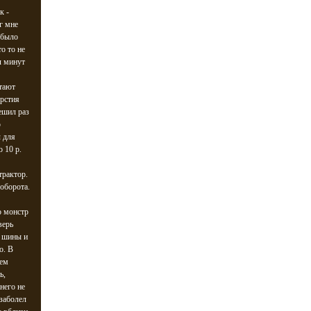
к -
г мне
 было
о то не
л минут
стают
ерстия
решил раз
ю
ч для
 10 р.
трактор.
оборота.
о монстр
верь
т шины и
о. В
ием
ь,
него не
 заболел