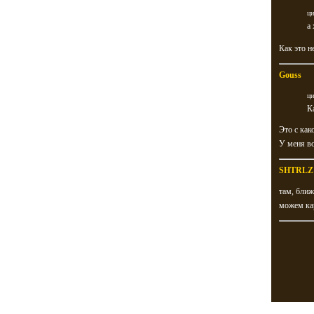
ци
а
Как это н
Gouss
ци
К
Это с как
У меня во
SHTRLZ
там, ближ
можем кар