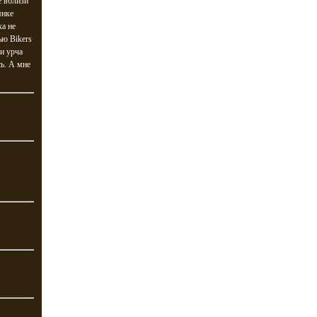
е вблизи
янке
ка не
ью Bikers
 и урча
сь. А мне