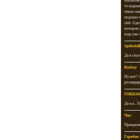
опозитом 
то издале
темно син
подошел м
club. Оде
мотором с
ведь уже 4
Spiderkill
Да я спус
Kudray
Ну вот!! 
реставриро
FORD24
Да-а-а...
Чит
Прекрасн
Гарибан