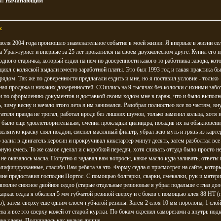
я:
Начинающим
к
июля 2004 года произошло знаменательное событие в моей жизни. Я впервые в жизни сел
 Урал-турист и впервые за 25 лет прокатился на своем двухколесном друге. Купил его
одного старичка, который ездил на нем по доверенности какого то работника завода, ко
цикл с коляской выдали вместо заработной платы. Это был 1993 год и такая практика б
рядом. Так же по доверенности предлагали ездить и мне, но я поставил условие - только
ая продажа и никаких доверенностей. СОшлись на 9 тысячах без коляски с ихними забо
и по оформлению документов и доставкой своим ходом мне в гараж, что и было выполн
, зиму весну и начало этого лета я им занимался. Разобрал полностью все по частям, в
гателя правда не трогал, работал вроде без лишних шумов, только заменил кольца, хотя 
е было еще удовлетворительным, сменил прокладки цилиндра, посадив их на обыкновен
ляную краску снял поддон, сменил масляный фильтр, убрал всю муть и грязь из картер
о залил в двигатель керосин и прокручивал кикстартер минут десять, затем разболтал все
ную смесь. То же самое сделал и с коробкой передач, хотя сливать оттуда было просто не
 не оказалось масла. Попутно я задавал вам вопросы, какое масло куда заливать, ответы
лифицированные, спасибо Вам ребята за это. Форму седла я присмотрел на сайте, котор
не предоставил господин Портос. С помощью болгарки, сварки, смекалки, рук и матер
вполне сносное двойное седло (старые отдельные резиновые я убрал подальше с глаз доло
аркас седла я обклеил 5 мм губчатой резиной сверху и с боков с помощью клея 88 НТ (
 р), затем сверху еще одним слоем губчатой резины. Затем 2 слоя 10 мм поролона, 1 слой
на и все это сверху кожей от старой куртки. По бокам скрепил саморезами а внутрь под
же клеем. Получилось как нельзя лучше.