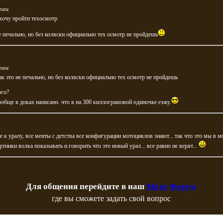
тата:
 хочу пройти техосмотр
е печально, но без коляски официально тех осмотр не пройдешь
тата:
ак это не печально, но без коляски официально тех осмотр не пройдешь
ого?
обще в доках написано. что я на 300 киллограмовой одиночке езжу.
е к уралу, все менты с детства все конфигурации мотоциклов знают... так что это мы в м
тинки волка показывать и говорить что это новый урал... все равно не верят...
Для общения перейдите в наш
Мото Форум
где вы сможете задать свой вопрос