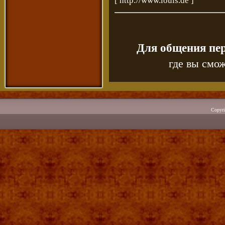
[
http://www.louis.de
]
Для общения пе
где вы смож
Copyr