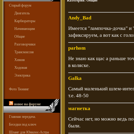
Категория:
Общие
Старый форум
Двигатель
Andy_Bad
Карбюраторы
Имеется "лампочка-дочка" и 
Начинающим
зафиксируем, а вот как с гол
Общие
Разговорчики
parhom
Трансмиссия
Не знаю как щас а раньше точ
Химия
в коляске.
Ходовая
Электрика
Galka
Самый маленький шлем-интегр
Фото Тюнинг
т.е. 48-50
новое на форуме
магнетка
Главная передача.
Сейчас нет, но можно ведь по
Беседки под ключ
были.
Шланг для Юнилос-Астра