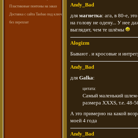
Andy_Bad
Пластиковые понтоны на заказ
Доставка с сайта Taobao под ключ
для
магнетка
: ага, в 80-е, э
на голову не одену... У нее 
без переплат
выглядит, чем те шлёмы
Alogizm
Бывают . и кросовые и интрег
Andy_Bad
для
Galka
:
цитата:
Самый маленький шлем-и
размера XXXS, т.е. 48-5
А это примерно на какой возр
моей 4 года
Andy_Bad