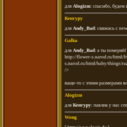
для
Alogizm
: спасибо, будем
Кенгуру
для
Andy_Bad
: свяжись с ne
Galka
для
Andy_Bad
: а ты померяй!
http://flower-s.narod.ru/html/
s.narod.ru/html/baby/things/ra
/>
ваще-то с этими размерами вс
Alogizm
для
Кенгуру
: павлик у нас сп
Wong