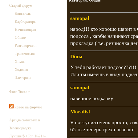
Категория:
Общие
Старый форум
Двигатель
samopal
Карбюраторы
народ!!! кто хорошо шарит в
Начинающим
подсоса , карбы начинают сра
Общие
прокладка ( т.е. резиночка д
Разговорчики
Трансмиссия
Dima
Химия
У тебя работает подсос???!!!
Ходовая
Или ты имеешь в виду подкач
Электрика
samopal
Фото Тюнинг
наверное подкачку
новое на форуме
Moralist
Аренда самосвала в
Я поступил очень просто, сня
Зеленоградске
65 тые теперь греха незнаю!
Лучшие!$ +Топ_№21+-