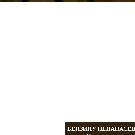
Мотоциклы Урал и Днепр
а также про Байкеров, баб и гаражи
Большая кол
Фотографии т
тюнинг днепр
разделы
БЕНЗИНУ НЕНАПАСЕШ