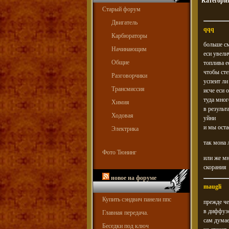
Категори
Старый форум
Двигатель
qqq
Карбюраторы
больше см
Начинающим
еси увели
Общие
топлива е
чтобы сте
Разговорчики
успеит ли
Трансмиссия
исче еси 
туда мног
Химия
в результ
Ходовая
уйни
и мы оста
Электрика
так мона 
Фото Тюнинг
или же мн
скорания
новое на форуме
maugli
Купить сэндвич панели ппс
прежде че
в диффузо
Главная передача.
сам думае
Беседки под ключ