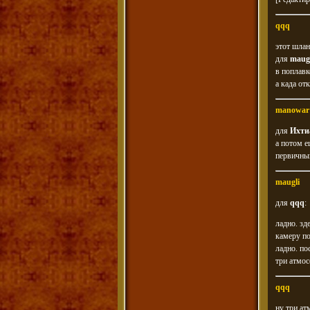
qqq
этот шлан
для
maug
в поплавк
а када от
manowar
для
Ихти
а потом е
первичный
maugli
для
qqq
:
ладно. зд
камеру по
ладно. по
три атмос
qqq
ну три ат