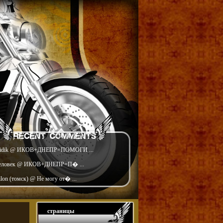
idik @ ИКОВ+ДНЕПР=ПОМОГИ ...
еловек @ ИКОВ+ДНЕПР=П� ...
ilon (томск) @ Не могу от� ...
страницы