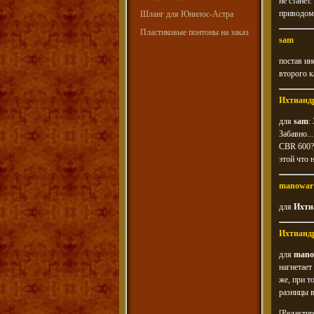
не станет
приводом
Шланг для Юнилос-Астра
Пластиковые понтоны на заказ
sam
постав ин
второго к
Ихтианд
для
sam
:
Забавно.
CBR 600? 
этой что 
manowar
для
Ихти
Ихтианд
для
mano
нагнетает
же, при т
разницы в
[Редактир