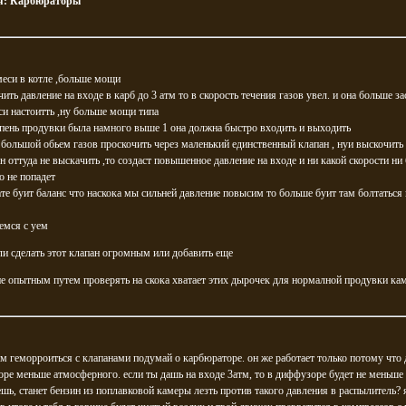
я:
Карбюраторы
еси в котле ,больше мощи
чить давление на входе в карб до 3 атм то в скорость течения газов увел. и она больше за
си настоитть ,ну больше мощи типа
пень продувки была намного выше 1 она должна быстро входить и выходить
 большой обьем газов проскочить через маленький единственный клапан , нуи выскочить 
он оттуда не выскачить ,то создаст повышенное давление на входе и ни какой скорости ни 
о не попадет
ате буит баланс что наскока мы сильней давление повысим то больше буит там болтаться
емся с уем
ли сделать этот клапан огромным или добавить еще
е опытным путем проверять на скока хватает этих дырочек для нормалной продувки ка
м геморроиться с клапанами подумай о карбюраторе. он же работает только потому что 
ре меньше атмосферного. если ты дашь на входе 3атм, то в диффузоре будет не меньше 
шь, станет бензин из поплавковой камеры лезть против такого давления в распылитель?