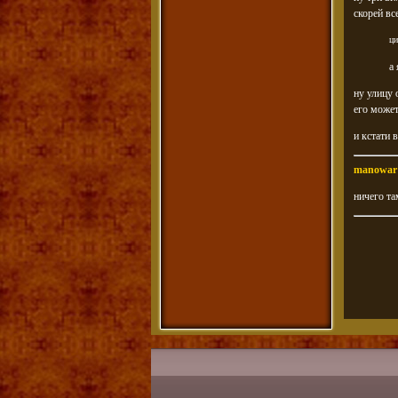
скорей вс
ци
а
ну улицу 
его может
и кстати 
manowar
ничего та