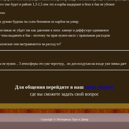
его там будет в районе 1,3-1,5 атм это и карбы выдержат и бенз в бак не убежит
тата:
 я думаю будешь ты ссать бензином из карбов на улицу.
он никак не уйдет так как давление в попл. камере и диффузоре одинаковое
 тока выдавить в бак-- поэтому ты прав нужен насос с праильным расходом
вазовские они настраиваются на расход то?
м не нужно... 3 атмосферы-это уже черезчур,.. но доп воздухан на входе уже пинка дает
Для общения перейдите в наш
Мото Форум
где вы сможете задать свой вопрос
Copyright © Мотоциклы Урал и Днепр