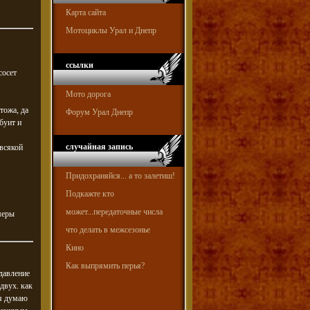
Карта сайта
Мотоциклы Урал и Днепр
ссылки
сосет
Мото дорога
тожа, да
Форум Урал Днепр
буит и
случайная запись
 всякой
Придохраняйся... а то залетиш!
Подкажте кто
может...передаточные числа
меры
что делать в межсезонье
Кино
Как выпрямить перья?
давление
двух. как
 я думаю