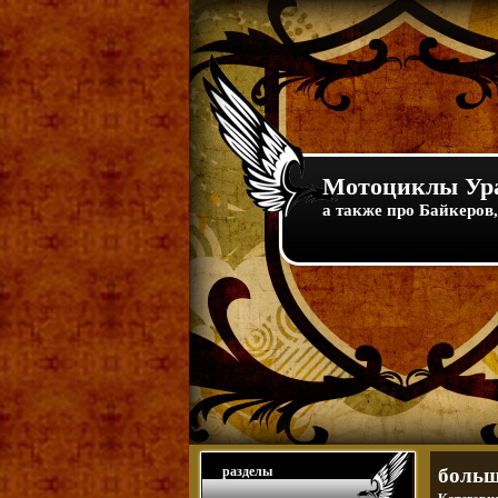
Мотоциклы Ура
а также про Байкеров,
разделы
больше