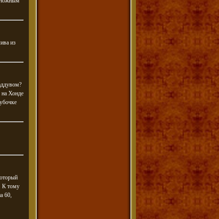
с ножным
лива из
аддувом?
 на Хонде
рубочке
который
. К тому
а 60,