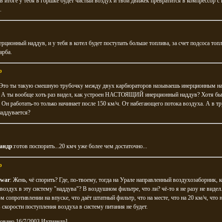
. в итоге у тебя в горшке будет чистый воздух и твой движек превратится в компрессор 
.
ерционный наддув, и у тебя в котел будет поступать больше топлива, за счет подсоса топ
арба.
р
 Это ты такую смешную трубочку между двух карбюраторов называешь инерционным н
.. А ты вообще хоть раз видел, как устроен НАСТОЯЩИЙ инерционный наддув? Хотя бы
Он работать-то только начинает после 150 км/ч. От набегающего потока воздуха. А в т
наддувается?
андр
:готов поспорить...20 кмч уже более чем достаточно...
р
war
: Жень, чё спорить? Где, по-твоему, тогда на Урале направленный воздухозаборник, 
 воздух в эту систему "наддува"? В воздушном фильтре, что ли? чё-то я не разу не видел
ом сопротивлении на впуске, что даёт штатный фильтр, что на месте, что на 20 км/ч, что н
 скорости поступления воздуха в систему питания не будет.
овано 16/7/2003 Ихтиандр]