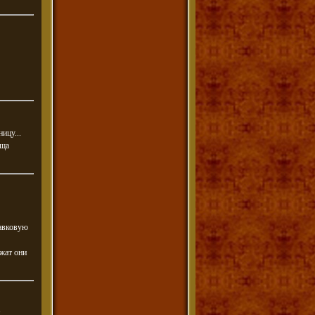
ницу...
ища
лавковую
ржат они
м