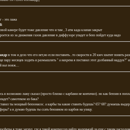
г - это лажа
li
:
овой камере будет тоже давление что и там , 3 атм када клапан закрыт
кроется из за движения газов давление в диффузоре упадет и бенз пойдет куда надо
андр
:в том и дело что его нет,но если поставить...то скорости в 20 кмч хватит понять раз
ще пару месяцев ходить и размышлять " а нахрена я поставил этот долбанный наддув?" 
 вал вояж....
есь я возможно лажу сказал (просто близко с карбами не контачил). но как бензин в поп
падет? самотеком из бака?
ставил ты мощный бензонасос. а карбы ты какие ставить будешь? 65? 68? думаешь выде
феры? а я думаю будешь ты ссать бензином из карбов на улицу.
мосферы я тоже загнул, где я такой компрессор найду маленький да еще с таким расходо