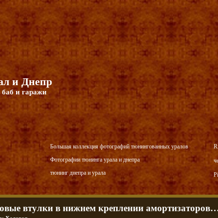
л и Днепр
 баб и гаражи
Большая коллекция фотографий тюнингованных уралов
R
Фотографии тюнинга урала и днепра
ч
тюнинг днепра и урала
P
овые втулки в нижнем креплении амортизаторов