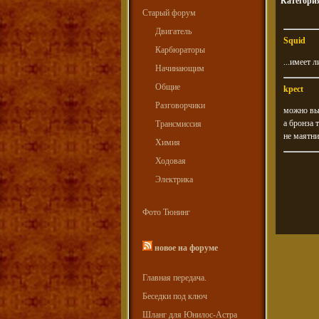
Категори
Старый форум
Двигатель
Squid
Карбюраторы
...имеет 
Начинающим
Общие
kpect
Разговорчики
можно выр
а бронза 
Трансмиссия
не маятни
Химия
Ходовая
Электрика
Фото Тюнинг
новое на форуме
Главная передача.
Беседки под ключ
Шланг для Юнилос-Астра