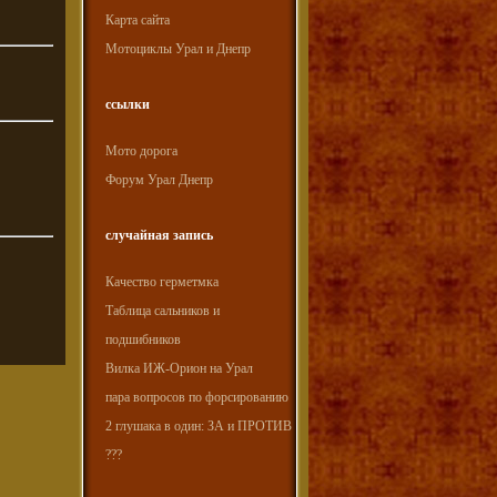
Карта сайта
Мотоциклы Урал и Днепр
ссылки
Мото дорога
Форум Урал Днепр
случайная запись
Качество герметмка
Таблица сальников и
подшибников
Вилка ИЖ-Орион на Урал
пара вопросов по форсированию
2 глушака в один: ЗА и ПРОТИВ
???