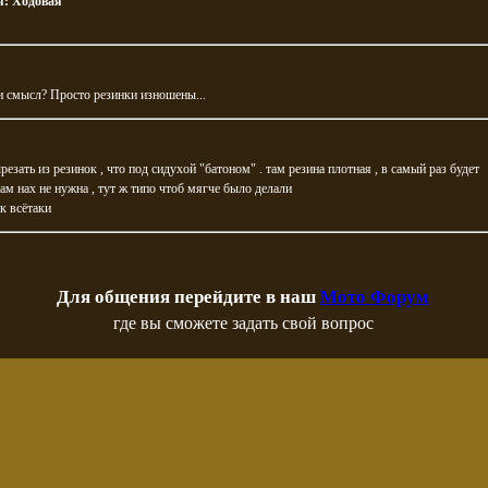
я:
Ходовая
ли смысл? Просто резинки изношены...
езать из резинок , что под сидухой "батоном" . там резина плотная , в самый раз будет
там нах не нужна , тут ж типо чтоб мягче было делали
к всётаки
Для общения перейдите в наш
Мото Форум
где вы сможете задать свой вопрос