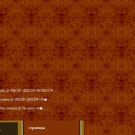
idik @ ИКОВ+ДНЕПР=ПОМОГИ ...
еловек @ ИКОВ+ДНЕПР=П� ...
ilon (томск) @ Не могу от� ...
…
страницы