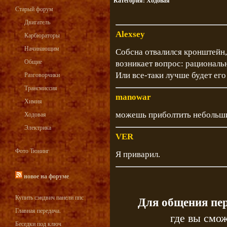
Категория:
Ходовая
Старый форум
Двигатель
Alexsey
Карбюраторы
Начинающим
Собсна отвалился кронштейн, 
Общие
возникает вопрос: рациональ
Или все-таки лучше будет его
Разговорчики
Трансмиссия
manowar
Химия
можешь приболтить небольши
Ходовая
Электрика
VER
Фото Тюнинг
Я приварил.
новое на форуме
Купить сэндвич панели ппс
Для общения пе
Главная передача.
где вы смож
Беседки под ключ