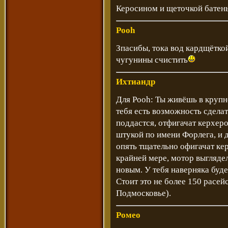
Керосином и щеточкой батень
Pooh
Зпасибы, тока вод кардщётко
чугунины счистить
Ихтиандр
Для Pooh: Ты живёшь в крупн
тебя есть возможность сделать
поддастся, отфигачат керхе
штукой по имени Форлега, и д
опять тщательно офигачат ке
крайней мере, мотор выглядел
новым. У тебя наверняка буде
Стоит это не более 150 расе
Подмосковье).
Ромео