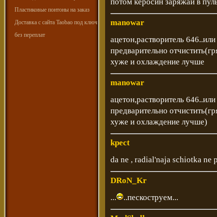
потом керосин заряжай в пул
Пластиковые понтоны на заказ
manowar
Доставка с сайта Taobao под ключ
без переплат
ацетон,растворитель 646..ил
предварительно отчистить(гря
хуже и охлаждение лучше
manowar
ацетон,растворитель 646..ил
предварительно отчистить(гря
хуже и охлаждение лучше)
kpect
da ne , radial'naja schiotka ne
DRoN_Kr
...
..пескоструем...