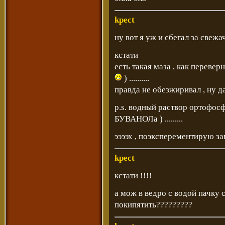
kpect
ну вот я уж и сбегал за свеж
кстати
есть такая маза , как переве
) ..........
правда не обезжиривал , ну д
p.s. водный раствор ортофос
БУВАНОЛа ) .........
ээээх , поэксперементирую за
kpect
кстати !!!!
а мож в ведро с водой пачку
покипятить?????????