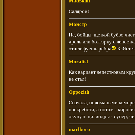
MadSkull
Салярой!
Монстр
Не, бойцы, щеткой буёво чист
дрель или болгарку с лепес
отшлифуешь ребра
БлЯстет
Moralist
Как вариант лепестковым кру
не стал!
Oppozith
Сначала, поломаными компре
поскребсти, а потом - киросин
окунуть цилиндры - супер, чере
marlboro