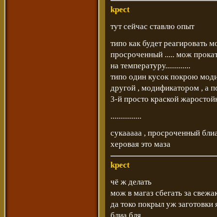
kpect
тут сейчас ставлю опыт
типо как будет реагировать м
просроченный ..... мож прокат
на температуру.............
типо один кусок покрою мод
другой , модификатором , а 
3-й просто краской жаростой
................
сукааааа , просроченный бли
херовая это маза
kpect
чё ж делать
мож в магаз сбегать за свежа
да токо покрыл уж заготовки я ...
блиа бля