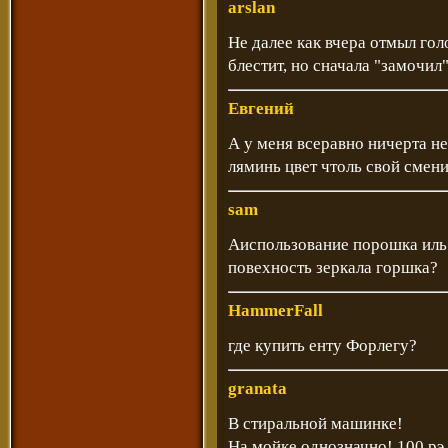
arslan
Не далее как вчера отмыл гол
блестит, но сначала "замочил"
Евгений
А у меня всеравно ничерта не
ляминь цвет чтоль свой смени
sam
Аиспользование порошка иль 
повехность зеркала горшка?
HammerFall
где купить енту Форлегу?
granata
В стиральной машинке!
На мойке однозначно! 100 рэ