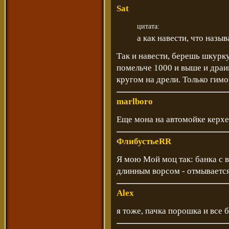
Sat
цитата:
а как навести, что назыв
Так и навести, берешь шкурку
помельче 1000 и выше и драи
кругом на дрели. Только гимора
marlboro
Еще мона на автомойке керхе
ФлибустьеRR
Я мою Мой моц так: банка с 
длинным ворсом - отмывается
Alex
я тоже, пачка порошка и все б