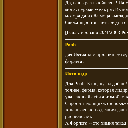
Да, вещь реальнейшая!!! На 
моца, первый -- как раз Ихт
мотора да и оба моца выглядят
ближайщие три-четыре дня св
[Редактировано 29/4/2003 Ро
Pooh
для Ихтиандр: просветите глуп
форлега?
Ихтиандр
Для Pooh: Блин, ну ты даёшь!
точнее, фирма, которая лиди
уважающей себя автомойке так
Спроси у мойщика, он покажет
тоненькая, но под таким давл
распиливает.
А Форлега -- это химия такая