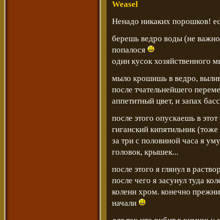
Weasel
Ненадо никаких порошков! ес
берешь ведро воды (не важно
попалося
один кусок хозяйственного мы
мыло крошишь в ведро, вылив
после тчательнейшего перем
аппетитный цвет, и запах бас
после этого опускаешь в этот
гиганский кипятильник (тоже
за три с половиной часа я ум
головок, крышек...
после этого я глянул в раство
после чего я засунул туда ко
колени хром. конечно прежний
начали