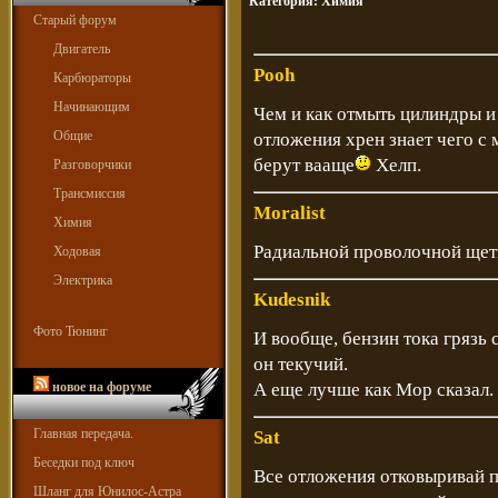
Категория:
Химия
Старый форум
Двигатель
Pooh
Карбюраторы
Начинающим
Чем и как отмыть цилиндры и
Общие
отложения хрен знает чего с
берут вааще
Хелп.
Разговорчики
Трансмиссия
Moralist
Химия
Радиальной проволочной щетк
Ходовая
Электрика
Kudesnik
Фото Тюнинг
И вообще, бензин тока грязь 
он текучий.
новое на форуме
А еще лучше как Мор сказал. 
Главная передача.
Sat
Беседки под ключ
Все отложения отковыривай п
Шланг для Юнилос-Астра