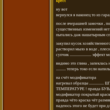
kpect
ну вот
вернулся я наконец то из гар
после вчерашней замочки , пот
существенных изменений нет
пытались даж нашатырным спирто
закупил кусок хозяйственног
растворил мыло в воде , плес
супчик ...................... эффект
видимо это глина , запеклась на 
.......... теперь токо если нап
на счёт модификатора
нагревал образцы ..........
ТЕМПЕРАТУРЕ ! правда БУВАН
модификатор покрытый краск
правда чёто краска чёт размяк
надеюсь этого не будет при 