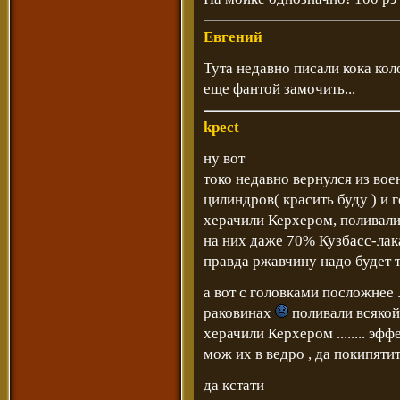
Евгений
Тута недавно писали кока кол
еще фантой замочить...
kpect
ну вот
токо недавно вернулся из во
цилиндров( красить буду ) и 
херачили Керхером, поливали
на них даже 70% Кузбасс-лак
правда ржавчину надо будет троси
а вот с головками посложнее ..
раковинах
поливали всякой
херачили Керхером ........ эффек
мож их в ведро , да покипяти
да кстати