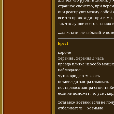
для тех что рубит в химии: у 
странное свойство, при пере
они реагируют между собой и
все это происходит при темп. 
так что лучше всего сначало
...да кстати, не забывайте по
kpect
короче
херачил , херачил 3 часа
правда плитка неособо мощная
наблюдалось........
чуток вроде отмылось
оставил до завтра отмокать
постараюсь завтра сгонять К
если не поможет , то усё , ки
хотя мож всётаки если не по
отбеливателе + хозмыло