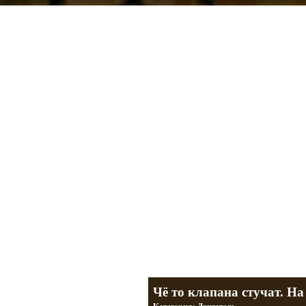
Мотоциклы Урал и Днепр
а также про Байкеров, баб и гаражи
Большая кол
Фотографии т
тюнинг днепр
разделы
Чё то клапана стучат. На 