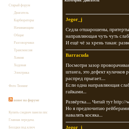
Категория:
Двигатель
Старый форум
Двигатель
Jegor_j
Карбюраторы
Начинающим
Седла отшарошены, притерты
Общие
направляющая чуть чуть слаб
И ещё чё за хрень такая: разв
Разговорчики
Трансмиссия
Barracuda
Химия
Посмотри зазор проворачивая
Ходовая
штанга, это дефект кулачков р
Электрика
распред прыгает....
Если одна направляющая сла
Фото Тюнинг
гайками...
новое на форуме
Развёртка.... Читай тут
http:/
Но я предпочитаю рейберами,
Купить сэндвич панели ппс
навалять косяка...
Главная передача.
Jegor_j
Беседки под ключ