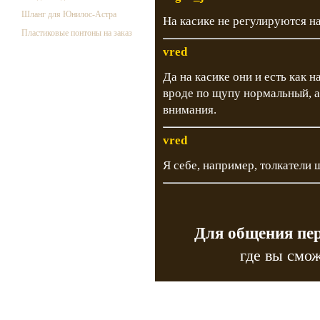
Шланг для Юнилос-Астра
На касике не регулируются 
Пластиковые понтоны на заказ
vred
Да на касике они и есть как 
вроде по щупу нормальный, а
внимания.
vred
Я себе, например, толкатели 
Для общения пе
где вы смож