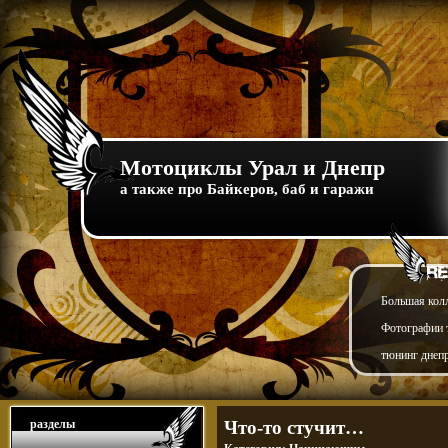
Мотоциклы Урал и Днепр
а также про Байкеров, баб и гаражи
Большая кол
Фотографии т
тюнинг днепр
разделы
Что-то стучит…