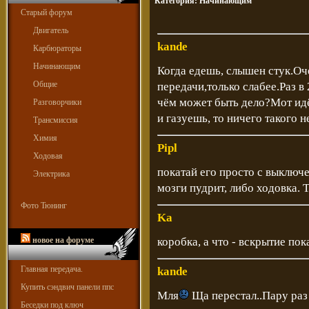
Категория:
Начинающим
Старый форум
Двигатель
kande
Карбюраторы
Начинающим
Когда едешь, слышен стук.Оч
Общие
передачи,только слабее.Раз в
чём может быть дело?Мот идё
Разговорчики
и газуешь, то ничего такого н
Трансмиссия
Химия
Pipl
Ходовая
покатай его просто с выклю
Электрика
мозги пудрит, либо ходовка. 
Фото Тюнинг
Ka
новое на форуме
коробка, а что - вскрытие пока
Главная передача.
kande
Купить сэндвич панели ппс
Мля
Ща перестал..Пару раз 
Беседки под ключ