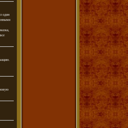
ал один
лянными
мазка,
все
рмацию.
еновую