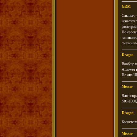
GRM
Слышал, ч
испытател
фильтрами
По своему
называетс
смазки им
Dragon
Вообще м
А может к
Но она И
Messer
Для непри
МС-1000, 
Dragon
Косистен
Messer