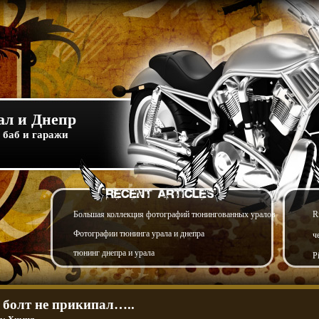
л и Днепр
 баб и гаражи
Большая коллекция фотографий тюнингованных уралов
R
Фотографии тюнинга урала и днепра
ч
тюнинг днепра и урала
P
 болт не прикипал…..