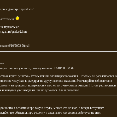
.prestige-corp.ru/products/
 автохимия.
ще прикольнее
w.agah.ru/qualco2.htm
овано 9/10/2002 Dima]
тата:
 одного не могу понять, почему именно ГРАФИТОВАЯ?
 такая крист. решетка - атомы как бы слоями расположены. Поэтому он расслаивается н
ические чешуйки, к-рые друг по другу неплохо скользят. Эти чешуйки забиваются в
вности на трущихся поверхностях за счет того что смазка жидкая. Потом растворитель
я и чешуйки уже никуда из них не деваются. Так и работают.
орошо что я вспомнил про такую штуку, может кто не знал, а теперь вот узнает.
пасибо, что объяснил, про решетку я знал, а вот как смазка действует не знал.