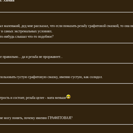
я:
Химия
ыл маленький, дед мне рассказал, что если помазать резьбу графитовой смазкой, то она н
 в самых экстремальных условиях.
то-нибудь слышал что-то подобное?
е правильно... да и резьба не проржавеет...
ользовать густую графитовую смазку, именно густую, как солидол.
трость и состоит, резьба целее - мата меньше
 не могу понять, почему именно ГРАФИТОВАЯ?