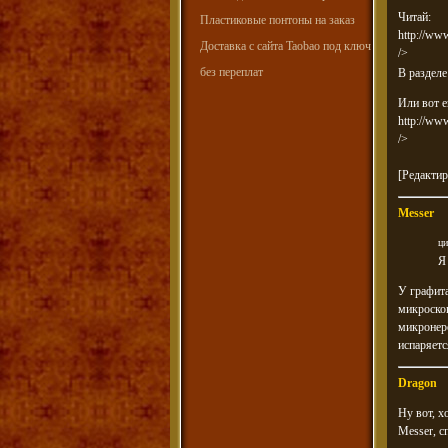
Читай:
Пластиковые понтоны на заказ
http://www
Доставка с сайта Taobao под ключ
/>
без переплат
В разделе
Или вот е
http://ww
/>
[Редактир
Messer
ци
Я
У графита
микроскоп
микронеро
испаряетс
Dragon
Ну вот, х
Messer, с