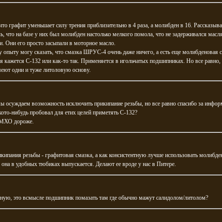
то графит уменьшает силу трения приблизительно в 4 раза, а молибден в 16. Рассказыв
ь, что на базе у них был молибден настолько мелкого помола, что не задерживался мас
. Они его просто засыпали в моторное масло.
 опыту могу сказать, что смазка ШРУС-4 очень даже ничего, а есть еще молибденовая с
я кажется С-132 или как-то так. Применяется в игольчатых подшипниках. Но все равно, 
еют одни и туже литоловую основу.
ы осуждаем возможность исключить прикипание резьбы, но все равно спасибо за инфо
ото-нибудь пробовал для етих целей приметять С-132?
МХО дороже.
кипания резьбы - графитовая смазка, а как консистентную лучше использовать молибд
она в удобных тюбиках выпускается. Делают ее вроде у нас в Питере.
тную, это всмысле подшипник помазать там где обычно мажут салидолом/литолом?