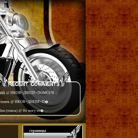
idik @ ИКОВ+ДНЕПР=ПОМОГИ ...
еловек @ ИКОВ+ДНЕПР=П� ...
ilon (томск) @ Не могу от� ...
страницы