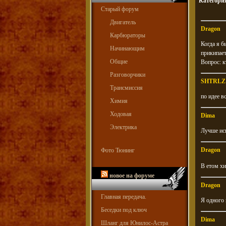
Категори
Старый форум
Двигатель
Dragon
Карбюраторы
Когда я б
Начинающим
прикипает
Общие
Вопрос: к
Разговорчики
SHTRLZ
Трансмиссия
по идее вс
Химия
Ходовая
Dima
Электрика
Лучше исп
Dragon
Фото Тюнинг
В етом хи
новое на форуме
Dragon
Главная передача.
Я одного
Беседки под ключ
Dima
Шланг для Юнилос-Астра