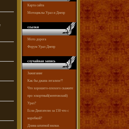
Карта сайта
Мотоциклы Урал и Днепр
е
ссылки
Мото дорога
Форум Урал Днепр
случайная запись
Зажигание
Как бы джапа легализе?!
Что хорошего-плохого скажите
про эскортный(ментовский)
Урал?
Если Двигателю за 150 что с
коробкой?
Длина штатной вилки.