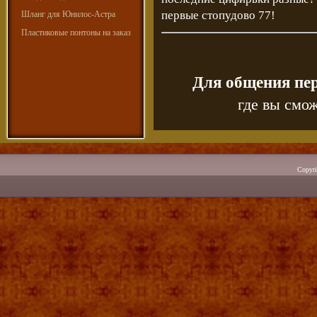
первые стопудово 77!
Шланг для Юнилос-Астра
Пластиковые понтоны на заказ
Для общения пе
где вы смож
Copyr