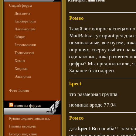
Категория:
Двигатель
Старый форум
Двигатель
Ромео
Карбюраторы
Такой вот вопрос к спецам по
Начинающим
MadBabka тут приобрел для 
Общие
номинальные, все путем, тока
Разговорчики
поршнях, сверху выбито на к
Трансмиссия
одинаковые, тока разнятся п
Химия
цифры? Мы предположили, что 
Ходовая
Заранее благодарен.
Электрика
kpect
Фото Тюнинг
это размерная группа
номинал вроде 77,94
новое на форуме
Ромео
Купить сэндвич панели ппс
Главная передача.
для
kpect
:Во пасиба!!! там та
Беседки под ключ
последние цифирьки разные? Т