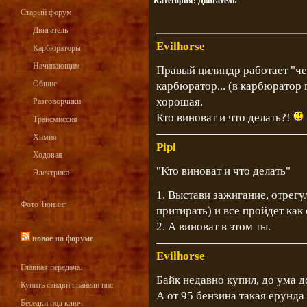
Категория:
Двигатель
Старый форум
Двигатель
Evilhorse
Карбюраторы
Начинающим
Правый цилиндр работает "чер
Общие
карбюратор... (в карбюратор 
хорошая.
Разговорчики
Кто виноват и что делать?!
Трансмиссия
Химия
Pipl
Ходовая
"Кто виноват и что делать"
Электрика
1. Выстави зажигание, отрегу
Фото Тюнинг
притирать) и все пройдет как
2. А виноват в этом ты.
новое на форуме
Evilhorse
Главная передача.
Байк недавно купил, до ума 
Купить сэндвич панели ппс
А от 95 бензина такая ерунда
Беседки под ключ