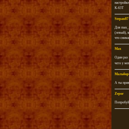
настройке
К-63Т
Stepan87
Для max_i
(левый), 
что снима
Max
Один раз 
чего у ме
Мальбор
А ты прив
Zepor
Попробуй