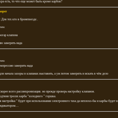
кра есть, то что еще может быть кроме карбов?
hoper
: Для тех кто в бронепоезде..
тата:
рогар клапона
ию замерить нада
тата:
омпрессию замерить нада
для начала зазоры в клапанах выставить, а уж потом замерять и искать в чём дело
скорее всего рассинхронизация. но прежде проверь настройку клапанов.
одтяни тросих карба "холодного " горшка.
я настройка " будет при использовании электронного таха да неплохо-бы и карбы будет в
ндикатором....