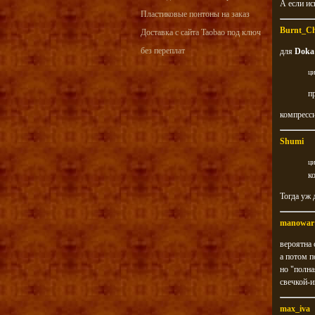
А если ис
Пластиковые понтоны на заказ
Burnt_C
Доставка с сайта Taobao под ключ
без переплат
для
Doka
ци
п
компресс
Shumi
ци
к
Тогда уж 
manowar
вероятна 
а потом п
но "полна
свечкой-и
max_iva