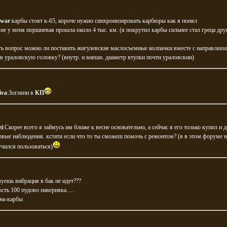
war
:карбы стоят к-65, короче нужно синхронизировать карбюры как я понял
:не у меня поршневая прошла около 4 тыс. км. (я покрутил карбы сильнее стал греца дру
ть вопрос можно ли поставить жигулевские маслосъемные колпачки вместе с направля
в ураловскую головку? (внутр. и внешн. диаметр втулки почти ураловскии)
iva
:Зогляни в
КП
ei
:Скорее всего я займусь им ближе к весне основательно, а сейчас я его только купил и 
рвые наблюдения. кстати если что то ты сможеш помочь с ремонтом? (я в этом форуме 
учился пользоваться)
азуешь вибрация в бак не идет???
сть 100 пудово наверняка.....
ана-карбы