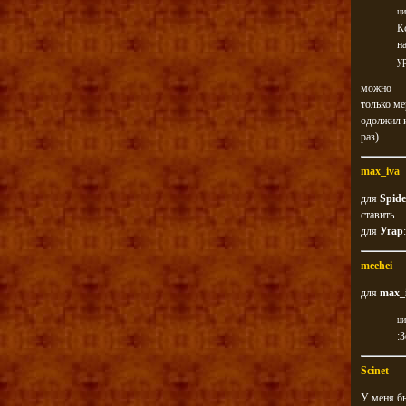
ци
К
н
у
можно
только ме
одолжил и
раз)
max_iva
для
Spide
ставить....
для
Угар
meehei
для
max_
ци
:
Scinet
У меня бы