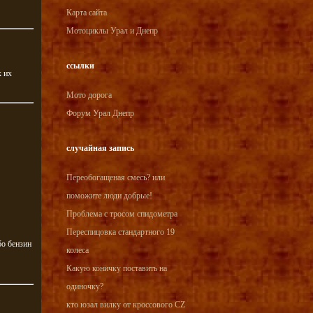
Карта сайта
Мотоциклы Урал и Днепр
ссылки
к их
Мото дорога
Форум Урал Днепр
случайная запись
Переобогащеная смесь? или
поможите люди добрые!
Проблема с тросом спидометра
Переспицовка стандартного 19
бо бензин
колеса
Какую коничку поставить на
одиночку?
кто юзал вилку от кроссового CZ