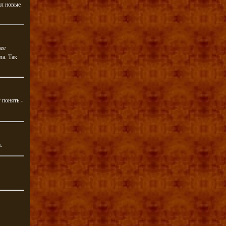
ил новые
нее
ла. Так
 понять -
.