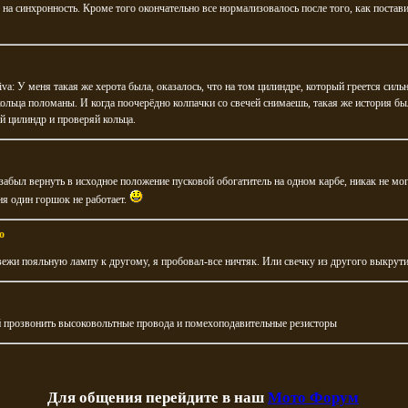
 на синхронность. Кроме того окончательно все нормализовалось после того, как постав
va: У меня такая же херота была, оказалось, что на том цилиндре, который греется силь
кольца поломаны. И когда поочерёдно колпачки со свечей снимаешь, такая же история бы
й цилиндр и проверяй кольца.
забыл вернуть в исходное положение пусковой обогатитель на одном карбе, никак не мог
ня один горшок не работает.
о
ежи пояльную лампу к другому, я пробовал-все ничтяк. Или свечку из другого выкрути
 прозвонить высоковольтные провода и помехоподавительные резисторы
Для общения перейдите в наш
Мото Форум