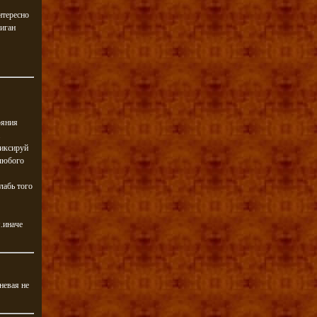
нтересно
виган
ояния
.
фиксируй
 любого
лабь того
.иначе
невая не