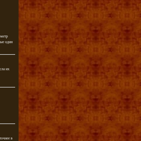
ометр
ные один
сла их
точнее в