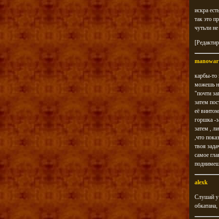
искра ест
так это п
чутьли не
[Редактир
manowar
карбы-то 
можешь на
"почти за
затем пос
её винтом
горшка -з
затем , л
,что пока
твоя зада
самое гла
поднимеш
alexk
Слушай у 
обкатана,