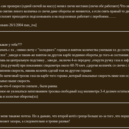
ь сам проверял (одной свечей на массу) менял свечи местами (свечи обе работают) Что и
ри снятии левого колпачка со свечи даже обороты не меняются, а если снять правый то д
 глохнет приходится подгазовывать и на подгазовках работает с перебоями.........
овано 26/1/2004 max_iva]
какие у тебя???
чать с хх , сними свечу с "холодного" горшка и винтом количества уменьши хх до сост
глох" ,заведи и таким-же винтом на другом карбе подними обороты до того-ж состояния
тавь на центральную подставку , заведи , включи 4-ю передачу ,открути ручку газа и за
 (под ручкой) при показаниях спидометра около 60-70 кмч ,сдергни колпачёк со свечи с
апомни скорость, накинь колачёк-сделай тож на другом горшке.
ибо натягивай тросик газа на карбе того горшка ,который показывал скорость ниже или ос
зывал выше скорость.
ча-что-б скорости совпали , были равны.
вное-не увлекаться натягиванием тросика-свободный ход милиметра 3-4 должен остаться
ь и холостые обороты(хх)
меня такаяже потеха. Но я дымаю, что второй котёл грееца больше из-за того ,что порш
 может зазоры, а следовательно и трение разные!