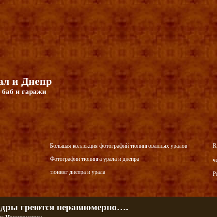
л и Днепр
 баб и гаражи
Большая коллекция фотографий тюнингованных уралов
R
Фотографии тюнинга урала и днепра
ч
тюнинг днепра и урала
P
дры греются неравномерно….