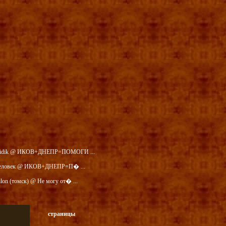
idik @ ИКОВ+ДНЕПР=ПОМОГИ ...
еловек @ ИКОВ+ДНЕПР=П� ...
ilon (томск) @ Не могу от� ...
страницы