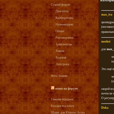
Категори
Старый форум
Двигатель
max_iva
Карбюраторы
цилиндры 
Начинающим
(поставил
Общие
правильно
Разговорчики
meehei
Трансмиссия
для
max_
Химия
ци
Ходовая
к
Электрика
Это ещё н
Фото Тюнинг
ци
(
новое на форуме
скорей вс
почти не 
О регулер
Главная передача.
Беседки под ключ
Doka
Шланг для Юнилос-Астра