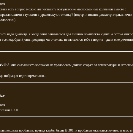
тата:
стати есть вопрос можно ли поставить жигулевские маслосъемные колпачки вместе с
аправляющими втулками в ураловскую головку? (внутр. и внешн. диаметр втулки почти
раловскии)
рить надо диаметр. я когда этим занималься два лишних комплекта купил. а потом микр
 все подобрал.( они продавцы чего только не пытаются тебе втюрить - дали мне ремонт
rkill
:А мне сказали что колпачки на ураловском двигле сгорят от температуры и нет смы
.
:да вибрация идет нормальная...
iva
:
тата:
Зогляни в КП
ла похожая проблема, правда карбы были К-301, и проблема оказалась именно в них, а 