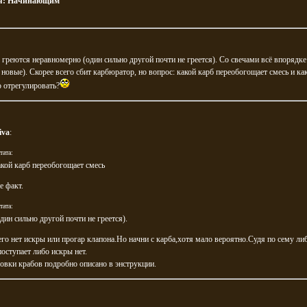
я:
Начинающим
греются неравномерно (один сильно другой почти не греется). Со свечами всё впорядке
 новые). Скорее всего сбит карбюратор, но вопрос: какой карб переобогощает смесь и ка
 отрегулировать?
iva
:
тата:
акой карб переобогощает смесь
е факт.
тата:
один сильно другой почти не греется).
его нет искры или прогар клапона.Но начни с карба,хотя мало вероятно.Судя по сему ли
поступает либо искры нет.
овки крабов подробно описано в энструкции.