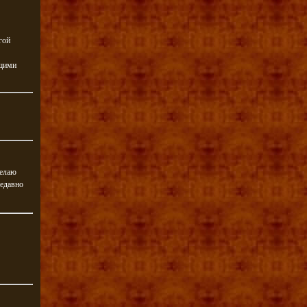
гой
ющими
делаю
недавно