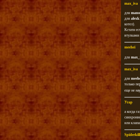
max_iva
для
mano
для
alexk
котел).
Кстати ес
втулками 
meehei
для
max_
max_iva
для
meeh
только пе
еще не на
Угар
а когда г
синхронно
или клап
Spiderkill