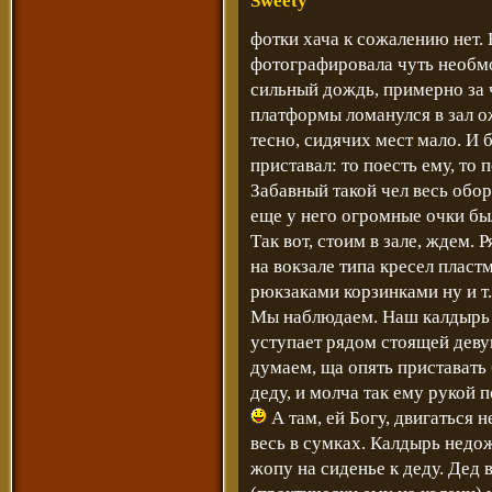
Sweety
фотки хача к сожалению нет. Н
фотографировала чуть необмо
сильный дождь, примерно за ч
платформы ломанулся в зал о
тесно, сидячих мест мало. И 
приставал: то поесть ему, то п
Забавный такой чел весь обо
еще у него огромные очки был
Так вот, стоим в зале, ждем. 
на вокзале типа кресел пласт
рюкзаками корзинками ну и т
Мы наблюдаем. Наш калдырь си
уступает рядом стоящей девуш
думаем, ща опять приставать 
деду, и молча так ему рукой 
А там, ей Богу, двигаться не
весь в сумках. Калдырь недо
жопу на сиденье к деду. Дед 