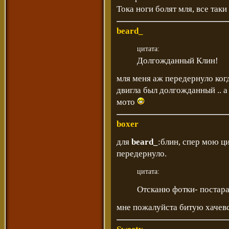
Тока ноги болят мля, все таки
beard_
цитата:
Долгожданный Клин!
мля меня аж передернуло когд
двигла был долгожданный .. а
мото
boxer
для
beard_
:блин, спер мою ци
передернуло.
цитата:
Отсканю фотки- постар
мне пожалуйста битую хачев