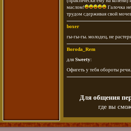
(практически ему на колени) 
маслом!
Галочка не
трудом сдерживая свой мочев
boxer
гы-гы-гы. молодец, не растер
Boroda_Rem
для
Sweety
:
Офигеть у тебя обороты речи...
Для общения пе
где вы смож