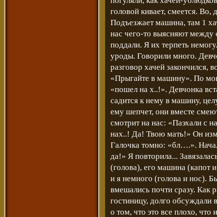
погуляли, как хачей-ублюдков
головой кивает, смеется. Во, 
Подъезжает машина, там 1 хач
нас чего-то выясняют между 
поддали. Я их терпеть немогу.
уроды. Говорили много. Девч
разговор хачей закончился, в
«Прыгайте в машину». По мои
«пошел на х..!». Девчонка вс
садится к нему в машину, цел
ему шепчет, они вместе смею
смотрит на нас: «Паэхали с н
нах..! Да! Твою мать!» Он изм
Галочка томно: «бл….». Начал
да!» Я повторила... Завязала
(голова), его машина (капот 
и я немного (голова и нос). 
вмешались почти сразу. Как р
гостиницу, долго обсуждали 
о том, что это все плохо, что