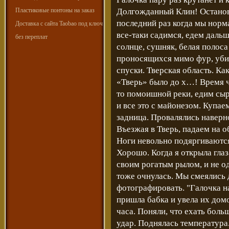
Пластиковые понтоны на заказ
Долгожданный Клин! Останов
последний раз когда мы норм
Доставка с сайта Taobao под ключ
все-таки садимся, едем даль
без переплат
солнце, сушняк, белая полос
проносящихся мимо фур, уби
спуски. Тверская область. Как
«Тверь» было до х…! Время ч
то помоишной реки, едим сы
и все это с майонезом. Купае
задница. Провалялись наверн
Въезжая в Тверь, падаем на 
Ноги невольно подяргиваются
Хорошо. Когда я открыла глаз
своим рогатым рылом, и не од
тоже очнулась. Мы смеялись д
фотографировать. "Галочка н
пришла бабка и увела их дом
часа. Поняли, что ехать бол
удар. Поднялась температура