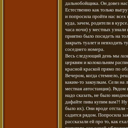
дальнобойщика. Он довез нас 
Естественно как только выгр
и попросила пройти нас всех 
куда, зачем, родители в курс
часа ночи) у местных узнали 
приятно было посидеть на то
закрыть туалет и невходить т
соседнего номера.
Весь следующий день мы лаз
церквям и колокольням расп
красной краской прямо по об
Вечером, когда стемнело, ре
каким-то закоулкам. Сели на
местная автостанция). Рядом 
надо сказать, не было ниодног
дафайте пива купим вам?! Ну
было их). Они вроде отстали 
садится рядом. Попросила зак
рассказали ей про то, как еха