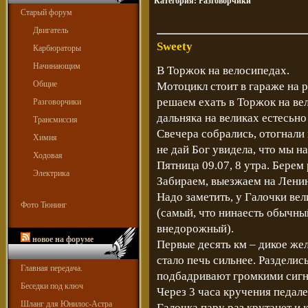
Категория:
Разговорчики
Старый форум
Двигатель
Sweety
Карбюраторы
Начинающим
В Торжок на велосипедах.
Общие
Мотоцикл стоит в гараже на р
решаем ехать в Торжок на ве
Разговорчики
дальняка на великах естесьно
Трансмиссия
Свечера собрались, отогнали 
Химия
не дай Бог увидела, что мы н
Ходовая
Пятница 09.07, 8 утра. Берем
Электрика
Забираем, выезжаем на Ленин
Надо заметить, у Галочки ве
Фото Тюнинг
(самый, что нинаесть обычный
внедорожный).
новое на форуме
Первые десять км – дикое жел
стало печь сильнее. Раздели
Главная передача.
подбадривают громкими сигн
Беседки под ключ
Через 3 часа кручения педале
Шланг для Юнилос-Астра
Галочка пару раз крутанет и 