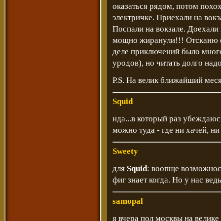
оказаться рядом, потом похо
электричке. Приехали на вокза
Поспали на вокзале. Доехали
мощно жиранули!!! Отсканю 
деле приключений было много,
уродов), но читать долго надо
P.S. На велик ближайший меся
Squid
нда...в который раз убеждаюс
можно туда - где ни хачей, ни
Sweety
для
Squid
: воопще возможнос
фиг знает когда. Но у нас вед
samopal
я вчера пол москвы на велике