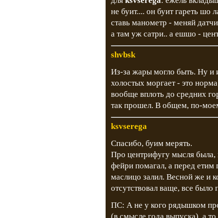
для
ksvserega
: ежель вклады
не буит.... он буит гареть шо л
ставь манометр - меняй датчик 
а там уж сатри.. а ешшо - цен
shvbsk
Из-за жары могло быть. Ну и 
холостых моргает - это норма
вообще вплоть до средних гор
так прошел. В общем, по-моем
ksvserega
Спасибо, буим мерять.
Про центрифугу мысля была, 
фейри помагал, а перед етим
маслицо залил. Весной же и 
отсутствовал ваще, все было 
ПС: А не у кого рядышком п
(в смысле года выпуска), а то