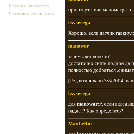
Шланг для Юнилос-Астра
при отсутствии манометра -п
Пластиковые понтоны на заказ
ksvserega
Хорошо, если датчик гавкнулс
manowar
зачем двиг колоть?
достаточно снять поддон да 
полностью добраться .снимат
[Редактировано 3/8/2004 man
ksvserega
для
manowar
:А если вкладыш
падает? Как определить?
MaxLeRoi