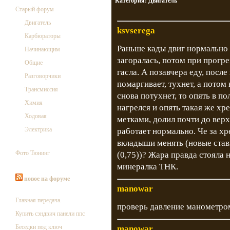
Категория:
Двигатель
Старый форум
Двигатель
ksvserega
Карбюраторы
Раньше кады двиг нормально 
Начинающим
загоралась, потом при прогре
Общие
гасла. А позавчера еду, посл
Разговорчики
помаргивает, тухнет, а потом
Трансмиссия
снова потухнет, то опять в по
Химия
нагрелся и опять такая же хр
Ходовая
метками, долил почти до верх
Электрика
работает нормально. Че за хр
вкладыши менять (новые став
Фото Тюнинг
(0,75))? Жара правда стояла 
минералка ТНК.
новое на форуме
manowar
Главная передача.
проверь давление манометром
Купить сэндвич панели ппс
Беседки под ключ
manowar