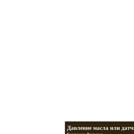
Мотоциклы Урал и Днепр
а также про Байкеров, баб и гаражи
Большая кол
Фотографии т
тюнинг днепр
разделы
Давление масла или дат