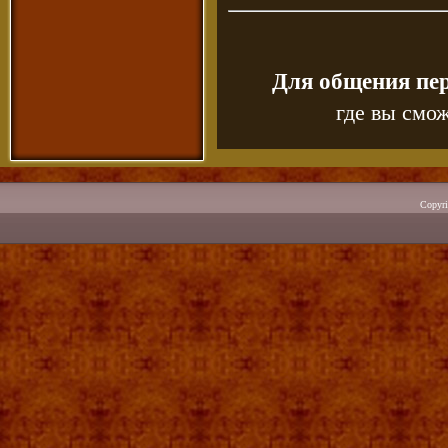
Для общения пе
где вы смож
Copyr