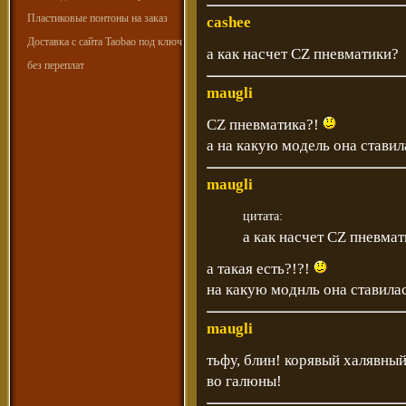
Пластиковые понтоны на заказ
cashee
Доставка с сайта Taobao под ключ
а как насчет CZ пневматики?
без переплат
maugli
CZ пневматика?!
а на какую модель она ставил
maugli
цитата:
а как насчет CZ пневма
а такая есть?!?!
на какую моднль она ставила
maugli
тьфу, блин! корявый халявный
во галюны!