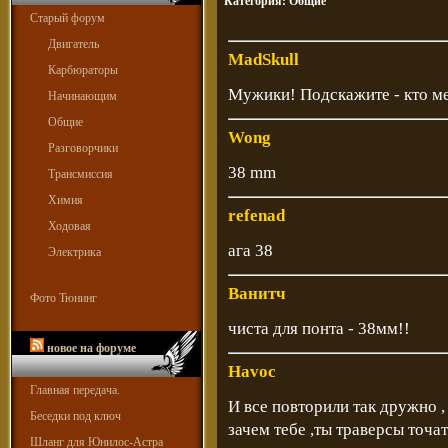
Категория:
Общие
Старый форум
Двигатель
MadSkull
Карбюраторы
Мужики! Подскажите - кто м
Начинающим
Общие
Wong
Разговорчики
38 mm
Трансмиссия
Химия
refenad
Ходовая
ага 38
Электрика
Ванитч
Фото Тюнинг
чиста для понта - 38мм!!
новое на форуме
Havoc
Главная передача.
И все повторили так дружно , 
Беседки под ключ
зачем тебе ,ты траверсы точат
Шланг для Юнилос-Астра