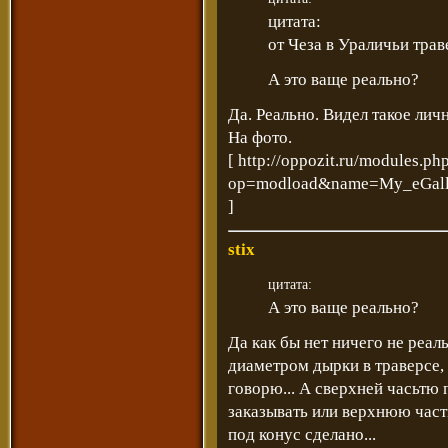
цитата:
от Чеза в Ураличьи тра
А это ваще реально?
Да. Реально. Видел такое личн
На фото.
[
http://oppozit.ru/modules.ph
op=modload&name=My_eGalle
]
stix
цитата:
А это ваще реально?
Да как бы нет ничего не реал
диаметром дырки в траверсе, 
говорю... А сверхней часьтю 
заказывать или верхнюю часть
под конус сделано...