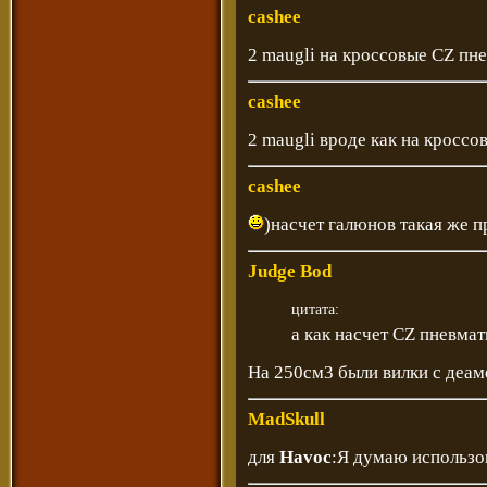
cashee
2 maugli на кроссовые CZ пн
cashee
2 maugli вроде как на кросс
cashee
)насчет галюнов такая же 
Judge Bod
цитата:
а как насчет CZ пневма
На 250см3 были вилки с деам
MadSkull
для
Havoc
:Я думаю использо