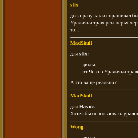
stix
дык сразу так и спрашивал бы..
Ураличьи траверсы перья чер
то...
MadSkull
для
stix
:
цитата:
от Чеза в Ураличьи тра
А это ваще реально?
MadSkull
для
Havoc
:
Хотел бы использовать урало
Wong
цитата: