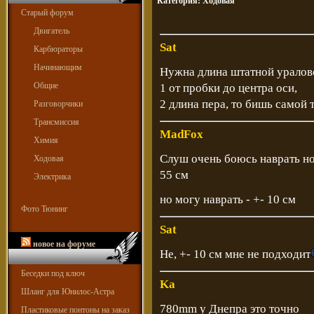
Категория:
Ходовая
Старый форум
Двигатель
Sat
Карбюраторы
Начинающим
Нужна длина штатной ураловс
Общие
1 от пробки до центра оси,
2 длина пера, то бишь самой 
Разговорчики
Трансмиссия
MadFox
Химия
Слуш очень боюсь наврать но
Ходовая
55 см
Электрика
но могу наврать - +- 10 см
Фото Тюнинг
Sat
новое на форуме
Не, +- 10 см мне не подходит
Беседки под ключ
Ka
Шланг для Юнилос-Астра
780mm у Днепра это точно
Пластиковые понтоны на заказ