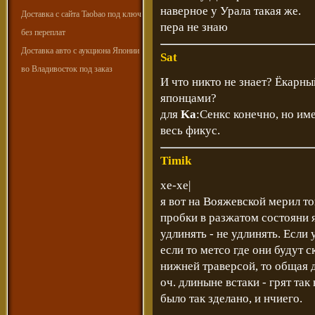
наверное у Урала такая же.
Доставка с сайта Taobao под ключ
пера не знаю
без переплат
Доставка авто с аукциона Японии
Sat
во Владивосток под заказ
И что никто не знает? Ёкарны
японцами?
для
Ka
:Сенкс конечно, но им
весь фикус.
Timik
хе-хе|
я вот на Вояжевской мерил то
пробки в разжатом состояни 
удлинять - не удлинять. Если 
если то метсо где они будут
нижней траверсой, то общая д
оч. длиныне встаки - грят так
было так зделано, и нчиего.