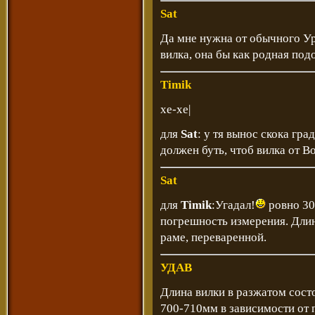
Sat
Да мне нужна от обычного Ур
вилка, она бы как родная под
Timik
хе-хе|
для
Sat
: у тя вынос скока гра
должен буть, чтоб вилка от В
Sat
для
Timik
:Угадал!
ровно 30
погрешность измерения. Длин
раме, переваренной.
УДАВ
Длина вилки в разжатом состо
700-710мм в зависимости от п