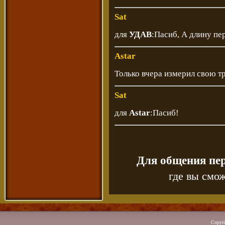
Sat
для
УДАВ
:Пасиб, А длину пе
Astar
Только вчера измерил свою тр
Sat
для
Astar
:Пасиб!
Для общения пе
где вы смож
Copyr