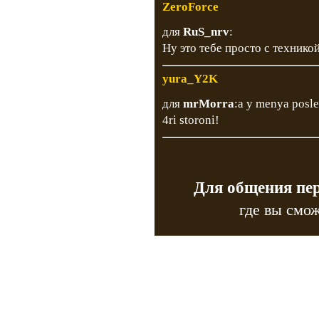
ZeroForce
для
RuS_nrv
:
Ну это тебе просто с технико
yura_Y2K
для
mrMorra
:a y menya posle
4ri storoni!
Для общения пе
где вы смож
Copyr