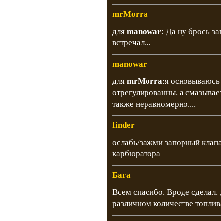
mrMorra
для
manowar
: Да ну брось з
встречал...
manowar
для
mrMorra
:я основываюсь 
отрегулированны. а смазывае
также неравномерно....
finder
ослабь/зажми запорный клапа
карбюратора
Бага
Всем спасибо. Вроде сделал. 
различном количестве топлив