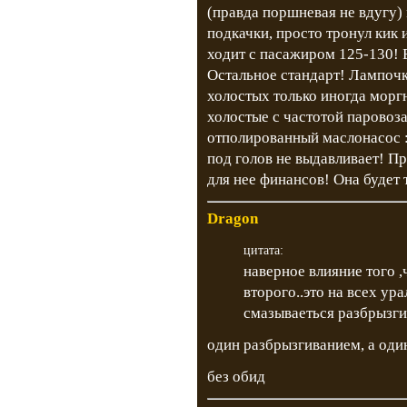
(правда поршневая не вдугу) 
подкачки, просто тронул кик и
ходит с пасажиром 125-130! Б
Остальное стандарт! Лампочк
холостых только иногда моргн
холостые с частотой паровоза
отполированный маслонасос :-
под голов не выдавливает! П
для нее финансов! Она будет 
Dragon
цитата:
наверное влияние того 
второго..это на всех ур
смазываеться разбрызги
один разбрызгиванием, а оди
без обид