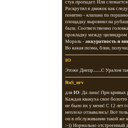
стук пропадет. Или сломается 
Раскрутил я движок как следуе
понятно - клапана по поршню.
площадку выровнял на рубашк
была. Соответственно головка
прокладку между цилиндром и
Мораль -
аккуратность и в
Во какая поэма, блин, получи
IO
Этоже Днепр.......С Уралом так
RuS_nrv
для
IO
: Да лана! При кривых 
Каждая квакуха свое болотто 
не было их у меня! С 12 лет 
неплохо отзывались! Вот толь
он в обслуживании такой же к
:-)) Нормально отстроенный д