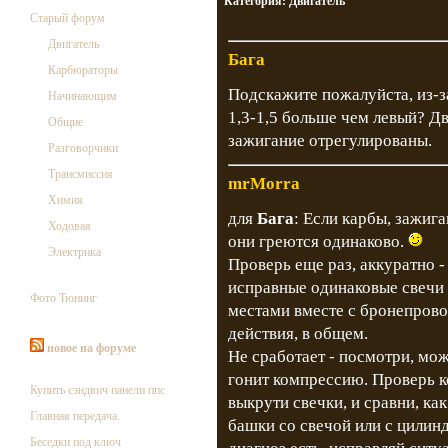
Категория:
Двигатель
Старый форум
Двигатель
Бага
Карбюраторы
Подскажите пожалуйста, из-з
Начинающим
1,3-1,5 больше чем левый? Дв
Общие
зажигание отрегулированы.
Разговорчики
Трансмиссия
mrMorra
Химия
для
Бага
: Если карбы, зажиг
Ходовая
они греются одинаково.
Электрика
Проверь еще раз, аккуратно -
исправные одинаковые свечи
Фото Тюнинг
местами вместе с бронепрово
действия, в общем.
новое на форуме
Не сработает - посмотри, мож
гонит компрессию. Проверь к
Купить сэндвич панели ппс
выкрути свечки, и сравни, ка
Главная передача.
башки со свечой или с цилинд
Беседки под ключ