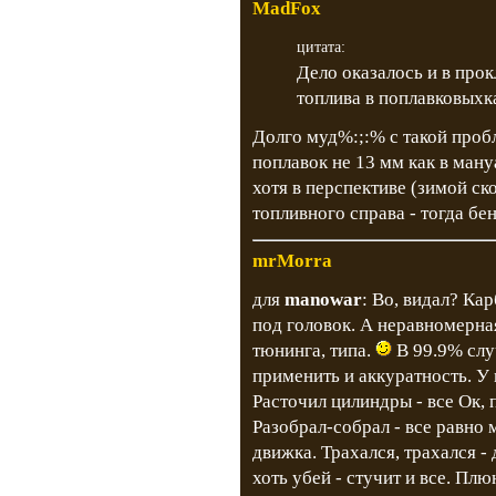
MadFox
цитата:
Дело оказалось и в прок
топлива в поплавковыхк
Долго муд%:;:% с такой проб
поплавок не 13 мм как в мануа
хотя в перспективе (зимой ск
топливного справа - тогда б
mrMorra
для
manowar
: Во, видал? Ка
под головок. А неравномерная
тюнинга, типа.
В 99.9% слу
применить и аккуратность. У м
Расточил цилиндры - все Ок, 
Разобрал-собрал - все равно м
движка. Трахался, трахался - 
хоть убей - стучит и все. Плю