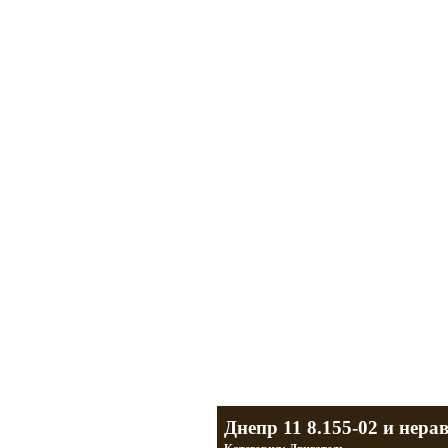
Мотоциклы Урал и Днепр
а также про Байкеров, баб и гаражи
Большая кол
Фотографии т
тюнинг днепр
разделы
Днепр 11 8.155-02 и нер