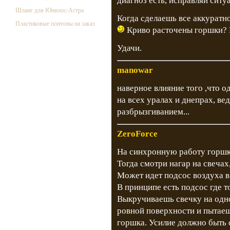
диагноз есть, исправляй ситу
Шланг для Юнилос-Астра
Когда сделаешь все аккуратно 
Пластиковые понтоны на заказ
Криво расточены горшки? 
Удачи.
manowar
наверное влияние того ,что о
на всех уралах и днепрах, в
разбрызгиванием...
ZeroForce
На синхронную работу горшк
Тогда смотри нагар на свечах
Может идет подсос воздуха в
В принципе есть подсос где т
Выкручиваешь свечку на одно
ровной поверхности и пытаеш
горшка. Усилие должно быть 