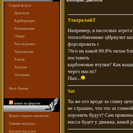
Категория:
Двигатель
Старый форум
Двигатель
УльтралайТ
Карбюраторы
Начинающим
Например, в насосных агрега
Общие
теплообменнике цИркулит нат
форсировать с
Разговорчики
76го на какой 99.9% октан бл
Трансмиссия
поставить
Химия
карбоновые втулки? Как ващщ
Ходовая
через масло?
Электрика
Пых...
Фото Тюнинг
Sat
Ты же его вроде за спину цеп
новое на форуме
не страшно, что это за спино
хоронить будут? Сам прикинь 
Купить сэндвич панели ппс
масса будет у движка, какой 
Главная передача.
Беседки под ключ