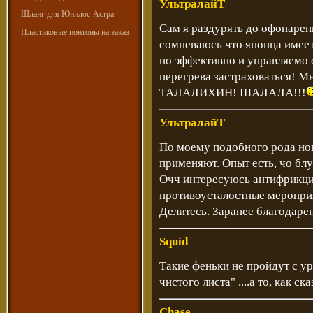
УльтралайТ
Шланг для Юнилос-Астра
Сам я раздурять до офонарени
Пластиковые понтоны на заказ
сомневаюсь что японца имеет
но эффективно и управляемо
перегрева застраховаться! Мне
ТАЛАЛИХИН! ШАЛАЛА!!!
УльтралайТ
По моему подобного рода но
применяют. Опыт есть, чо блу
Очч интересуюсь антифрикци
противоусталостные меропри
Делитесь. Заранее благодарен
Squid
Такие феньки не пройдут с ур
чистого листа" ....а то, как ск
Chase