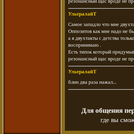
резонансный щас вроде не пр
УльтралайТ
Самое западло что мне двухт
Оппозитов как мне надо не б
а я двухтакты с детства толь
воспринимаю .
Есть типок который придумыв
резонансный щас вроде не пр
УльтралайТ
блин два раза нажал...
Для общения пе
где вы смож