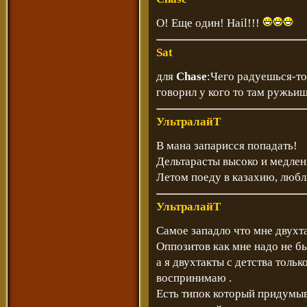
О! Еще один! Hail!!!
Sat
для
Chase
:Чего радуешься-то,
говорил у кого то там ружьи
УльтралайТ
В мана запарисся попадать!
Дельтарасты высоко и медленн
Летом поеду в казахию, люб
УльтралайТ
Самое западло что мне двухт
Оппозитов как мне надо не б
а я двухтакты с детства толь
воспринимаю .
Есть типок который придумыв