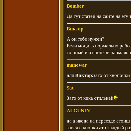
Bomber
Да тут статей на сайте на эт
Виктор
А он тебе нужен?
Если моциль нормально работ
то оный и от пинков нармальн
manowar
для
Виктор
:зато от кнопочк
Sat
Зато от кика стильней
ALGUNIN
да а икода на переезде стоиш
завел с кнопки ато каждый ра