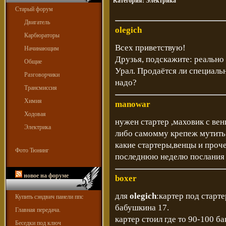
Категория:
Электрика
Старый форум
Двигатель
olegich
Карбюраторы
Всех приветствую!
Начинающим
Друзья, подскажите: реально
Общие
Урал. Продаётся ли специальн
Разговорчики
надо?
Трансмиссия
Химия
manowar
Ходовая
нужен стартер ,маховик с вен
Электрика
либо самомму крепеж мутить.
какие стартеры,венцы и проче
Фото Тюнинг
последнюю неделю послания
новое на форуме
boxer
для
olegich
:картер под старте
Купить сэндвич панели ппс
бабушкина 17.
Главная передача.
картер стоил где то 90-100 б
Беседки под ключ