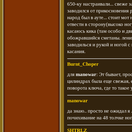
650-ку настраивали... свеже 
заводился от прикосновения 
народ был в ауте... стоит мот
отвести в сторону(высоко ног
касаюсь кика (там особо и дв
обожравшийся сметаны. ленив
заводилься и рукой и ногой с 
касания.
Burnt_Choper
для
manowar
: Эт бывает, пр
цилиндрах была еще свежая, е
поворота ключа, где то такое
manowar
да знаю.. просто не ожидал я 
почихивание на 48 толчке ног
SHTRLZ