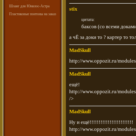
Шланг для Юнилос-Астра
stix
Пластиковые понтоны на заказ
цитата:
баксов (со всеми докам
а чЁ за доки то ? картер то т
MadSkull
http://www.oppozit.ru/modul
MadSkull
ещё!
http://www.oppozit.ru/modul
/>
MadSkull
Ну и ещё!!!!!!!!!!!!!!!!!!!!!!!!
http://www.oppozit.ru/modul