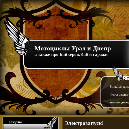
Мотоциклы Урал и Днепр
а также про Байкеров, баб и гаражи
Большая кол
Фотографии т
тюнинг днепр
разделы
Электрозапуск!