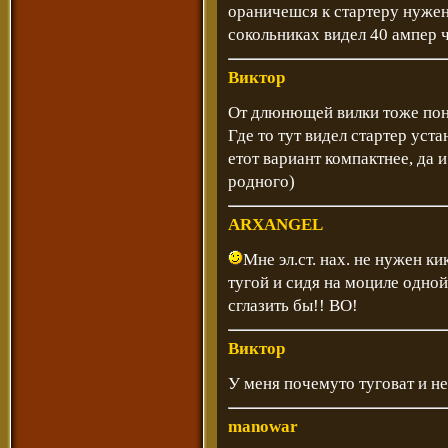
ораничешся к стартеру нужен
сокольниках видел 40 ампер 
Виктор
От длюнющей вилки тоже понто
Где то тут видел стартер уст
етот вариант компактнее, да 
родного)
ARXANGEL
Мне эл.ст. нах. не нужен к
тугой и сидя на моциле одной
сглазить бы!! ВО!
Виктор
У меня почемуто туговат и не 
manowar