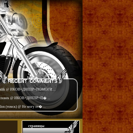
idik @ ИКОВ+ДНЕПР=ПОМОГИ ...
еловек @ ИКОВ+ДНЕПР=П� ...
ilon (томск) @ Не могу от� ...
страницы