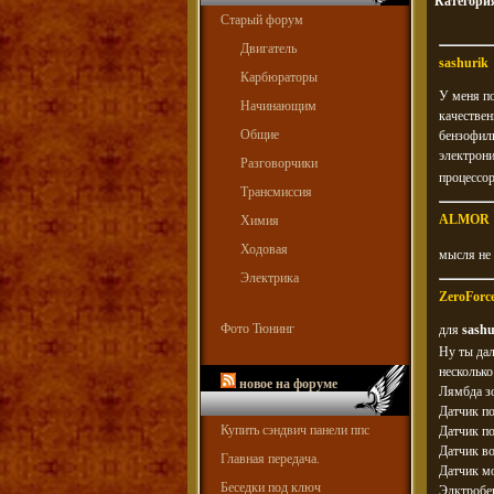
Категори
Старый форум
Двигатель
sashurik
Карбюраторы
У меня по
Начинающим
качествен
Общие
бензофиль
электрони
Разговорчики
процессо
Трансмиссия
ALMOR
Химия
Ходовая
мысля не
Электрика
ZeroForc
Фото Тюнинг
для
sashu
Ну ты дал
нескольк
новое на форуме
Лямбда з
Датчик п
Купить сэндвич панели ппс
Датчик п
Датчик во
Главная передача.
Датчик м
Беседки под ключ
Элктробе