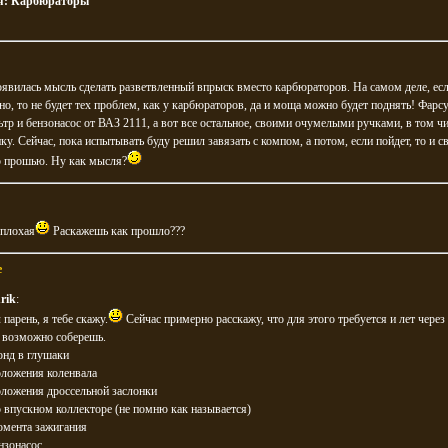
я:
Карбюраторы
явилась мысль сделать разветвленный впрыск вместо карбюраторов. На самом деле, есл
но, то не будет тех проблем, как у карбюраторов, да и моща можно будет поднять! Фарс
тр и бензонасос от ВАЗ 2111, а вот все остальное, своими очумелыми ручками, в том чи
ку. Сейчас, пока испытывать буду решил завязать с компом, а потом, если пойдет, то и с
р прошью. Ну как мысля?
 плохая
Раскажешь как прошло???
e
rik
:
 парень, я тебе скажу.
Сейчас примерно расскажу, что для этого требуется и лет через
о возможно соберешь.
онд в глушаки
оложения коленвала
оложения дроссельной заслонки
 впускном коллекторе (не помню как называется)
омента зажигания
нзонасос