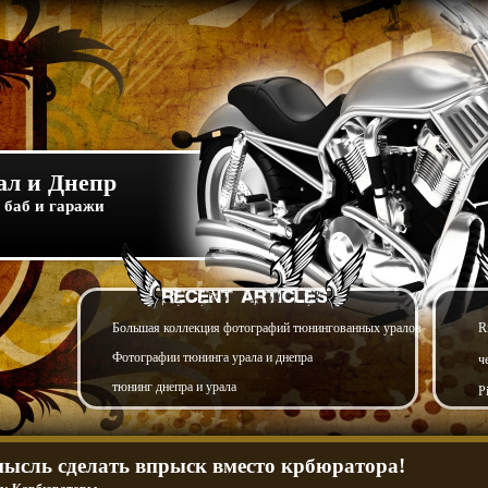
л и Днепр
 баб и гаражи
Большая коллекция фотографий тюнингованных уралов
R
Фотографии тюнинга урала и днепра
ч
тюнинг днепра и урала
P
мысль сделать впрыск вместо крбюратора!