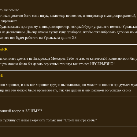
то, не помню
тчиков должно быть семь штук, какие еще не помню, и контроллер с микропрограммой,
 управляет.
абудь заказать программу в микроконтроллер, который будет управлять именно Уральск
а не десяточным. Да еще нужно хуеву тучу приборов, чтобы откалибровать датчики по м
ак это все будет работать на Уральском двигле ХЗ
ьеRR
апоминает сделать из Запорожца Менседес!Тебе че ,так не катается?Я понимаю,если бы у
ец,то можно было бы делать серьезный тюниг,а так это все НЕСЕРЬЕЗНО!
BU
чно хорошая, и как все хорошее трудно выполнимая, но может чо нового придумает муж
ще все это можно было организовать, так что дерзай и нам раскажи об успехах своих
езонный вопрс А ЗАЧЕМ???
и турбину от нивы вкарячить только вот "Стоит ли игра свеч?"