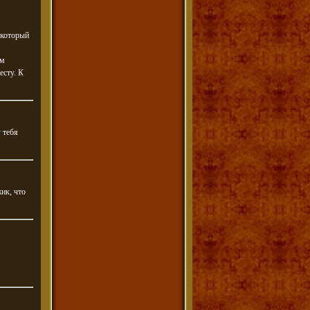
 который
им
есту. К
 тебя
ик, что