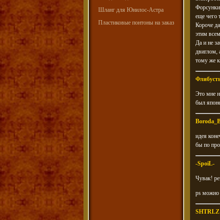
Форсунки
Шланг для Юнилос-Астра
еще чего 
Пластиковые понтоны на заказ
Короче да
этим всем
Да и не з
двиглом, 
тому же к
Флибуст
Это мне н
был япон
Boroda_
идея коне
бы по про
-SpoiL-
Чувак! р
ps можно 
SHTRLZ