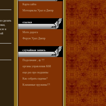
Карта сайта
Мотоциклы Урал и Днепр
и сделать
ссылки
унки,
сле и
Мото дорога
вой
Форум Урал Днепр
случайная запись
Подольчане , ау !!!
органы управления К68
еще раз про подшипы
Как собрать сиденье?
Клапанные пружины!?!