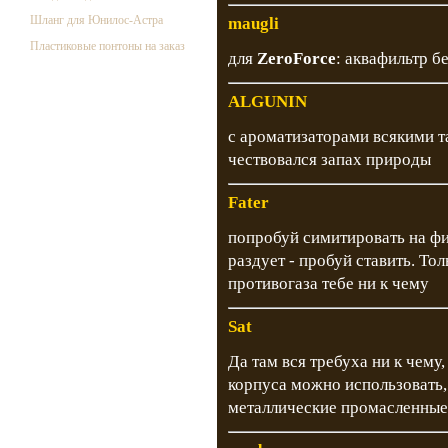
Шланг для Юнилос-Астра
maugli
Пластиковые понтоны на заказ
для
ZeroForce
: аквафильтр б
ALGUNIN
с ароматизаторами всякими та
чествовался запах природы
Fater
попробуй симитировать на фи
раздует - пробуй ставить. То
противогаза тебе ни к чему
Sat
Да там вся требуха ни к чему,
корпуса можно использовать, 
металлические промасленные