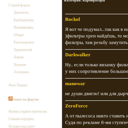
Категория:
Карбюраторы
Старый форум
Двигатель
Rockol
Карбюраторы
Начинающим
Я вот че подумал...так как в
Общие
)фильтры хрен найдёшь, то 
фильтры, там резьбу замутить
Разговорчики
Трансмиссия
Darkwalker
Химия
Ну.. если только вязанку филь
Ходовая
у них сопротивление большое
Электрика
manowar
Фото Тюнинг
не души двигло! или для дырч
новое на форуме
ZeroForce
Купить сэндвич панели ппс
А от пылесоса никто ставить 
Главная передача.
Судя по рекламе 8-ми ступенч
Беседки под ключ