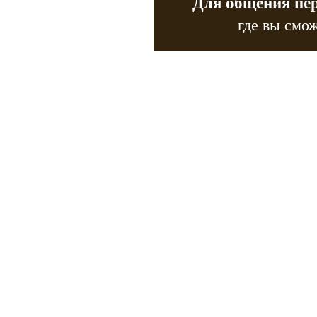
Для общения пе
где вы смож
Copyr