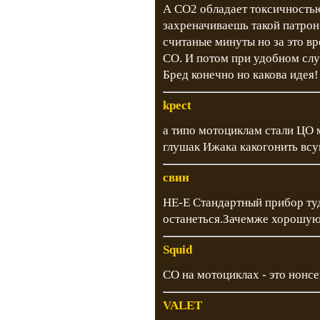
А СО2 обладает токсичностью
захреначиваешь такой патрон 
считаные минуты но за это в
СО. И потом при удобном слу
Бред конечно но какова идея!
kpect
а типо мотоциклам стали ЦО 
глушак Ижака какогонить всунут
свин
НЕ-Е Стандартный прибор туда
останеться.Зачемже хорошую
Squid
СО на мотоциклах - это нонсе
VALET