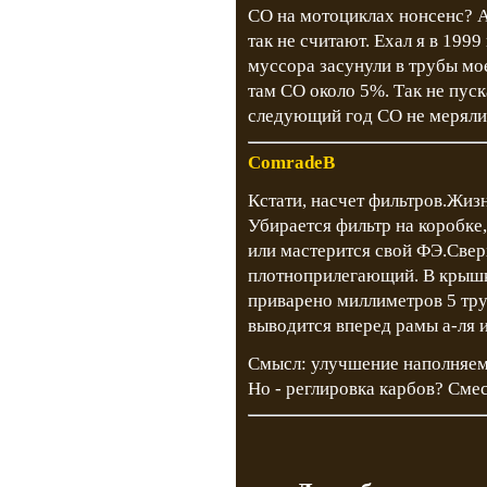
СО на мотоциклах нонсенс? А
так не считают. Ехал я в 199
муссора засунули в трубы мо
там СО около 5%. Так не пуск
следующий год СО не меряли,
ComradeB
Кстати, насчет фильтров.Жиз
Убирается фильтр на коробке,
или мастерится свой ФЭ.Све
плотноприлегающий. В крышке
приварено миллиметров 5 тру
выводится вперед рамы а-ля 
Смысл: улучшение наполняем
Но - реглировка карбов? Сме