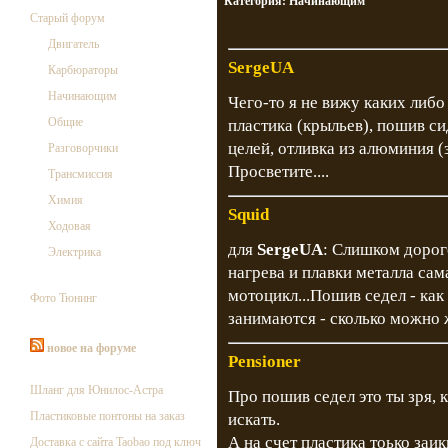
Категория:
Начинающим
Старый форум
Двигатель
SergeUA
Карбюраторы
Начинающим
Чего-то я не вижу каких либо
Общие
пластика (крыльев), пошив с
целей, отливка из алюминия (
Разговорчики
Просветите....
Трансмиссия
Химия
Squid
Ходовая
для
SergeUA
: Слишком дорог
Электрика
нагрева и плавки металла сам
мотоцикл...Пошив седел - ка
Фото Тюнинг
занимаются - сколько можно
новое на форуме
Pensioner
Шланг для Юнилос-Астра
Про пошив седел это ты зря, 
Пластиковые понтоны на заказ
искать.
А на счет пластика тоько заи
Доставка с сайта Taobao под ключ