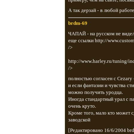
А так дерзай - в любой работ
brdm-69
ЧАПАЙ - на русском не видел
еще ссылки
http://www.custo
/>
http://www.harley.ru/tuning/in
/>
полностью согласен с Cezary 
и если фантазии и чувства сти
можно получить уродца.
Иногда стандартный урал с п
очень круто.
Кроме того, мало кто може
заводской
[Редактировано 16/6/2004 br