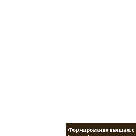
Мотоциклы Урал и Днепр
а также про Байкеров, баб и гаражи
Большая кол
Фотографии т
тюнинг днепр
разделы
Формирование внешнего 