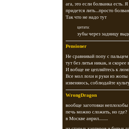
ага, это если болванка есть. 
придется лить...просто болва
Так что не надо тут
цитата:
зубы через задницу выд
Pensioner
Не сравнивай попу с пальцем
тут без литья никак, и скорее
И вобще не цепляйтесь к люм
Все мол лохи и руки из жопы 
извеняюсь, соблюдайте культ
WrongDragon
вообще заготовки неплохобы 
печь можно сложить, но где?
в Москве анрил........
из старых картеров и битых г