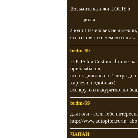
Возьмите каталог LOUIS b
цитата:
Люди ! Я человек не далекий,
его готовят и с чем его едят...
brdm-69
LOUIS b и Custom chrome- кат
прибамбасов,
все от двиглов на 2 литра до 
харлея и подобных)
все круто и аккуратно, но бе
brdm-69
для гоги - если тебе интересн
http://www.autopiter.ru/in_ab
ЧАПАЙ