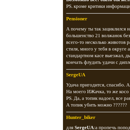
PS. кроме критики информаци
Pensioner
А почему ты так зациклился 
большенство 21 волжанок бе
всего-то несколько животов р
стиля, много у тебя в округ
стандартном касе выезжал, д
кончать флудить удачи с дип
SergeUA
Удача пригодится, спасибо. А
На моего ИЖачка, то же косо 
PS. Да, а топик надоел, все р
А топик убить можно ??????
Hunter_biker
для
SergeUA
:а пропечь попод