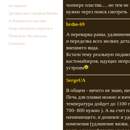
чоппере пластик... , но тем н
без переплат
нужно через поиск смотреть
Доставка авто с аукциона Японии
во Владивосток под заказ
brdm-69
Раздел имущества супругов в
А переварка рамы, удлиннени
Пятигорске, Кисловодске,
и переделка всех мелких дета
Ессентуках
внешнего вида.
Кстати тему реальную подняли
кастомайзеров, идущих непр
устроим
SergeUA
В общем - ничего не знаю, ни
Печь для плавки можно и взе
температура дойдет до 1100 
700- 800 нужно ). А на счет п
начинающего, и дешевле и уд
изменения (удлинение вилки, 