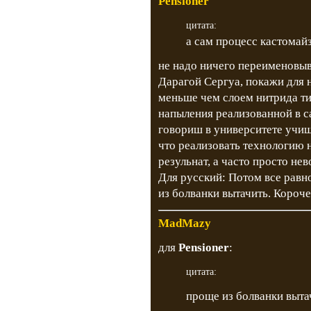
Pensioner
цитата:
а сам процесс кастомай
не надо ничего переименовыв
Дарагой Сергуа, покажи для н
меньше чем слоем нитрида ти
напыления реализованной в с
говориш в университете учиш
что реализовать технологию 
резульнат, а часто просто не
Для русский: Потом все равн
из болванки вытачить. Короче
MadMazy
для
Pensioner
:
цитата:
проще из болванки выта