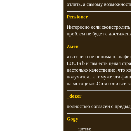
отлить, а самому возможности
Pensioner
Интересно если сконстролить
проблем не будет с достижен
Zмeй
я вот чего не понимаю...нафи
LOUIS b и там есть целая ст
настолько качественно, что х
получится...к томуже эти фи
на мотоцикле.Стоят они все к
_dozer
полностью согласен с преды
Gogy
цитата: