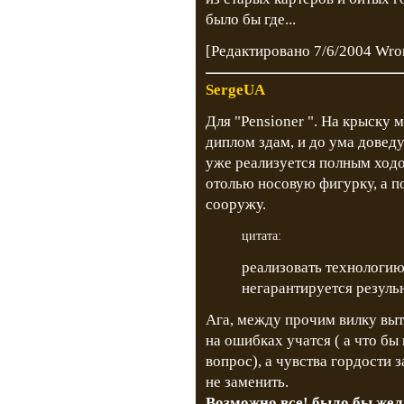
было бы где...
[Редактировано 7/6/2004 Wr
SergeUA
Для "Pensioner ". На крыску 
диплом здам, и до ума доведу
уже реализуется полным ходо
отолью носовую фигурку, а п
сооружу.
цитата:
реализовать технологию
негарантируется резульн
Ага, между прочим вилку вытя
на ошибках учатся ( а что бы
вопрос), а чувства гордости 
не заменить.
Возможно все! было бы жел