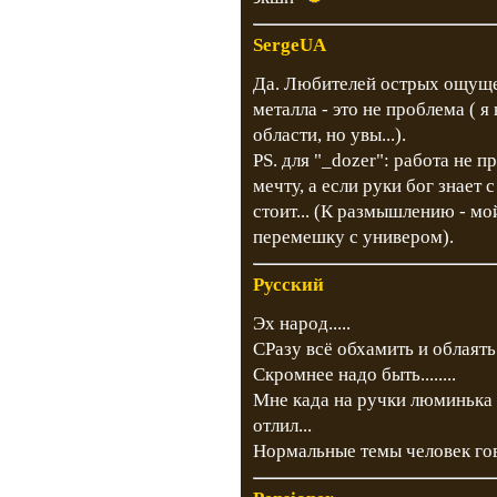
SergeUA
Да. Любителей острых ощущен
металла - это не проблема ( я
области, но увы...).
PS. для "_dozer": работа не п
мечту, а если руки бог знает с
стоит... (К размышлению - мой
перемешку с универом).
Русский
Эх народ.....
СРазу всё обхамить и облаять.
Скромнее надо быть........
Мне када на ручки люминька 
отлил...
Нормальные темы человек го