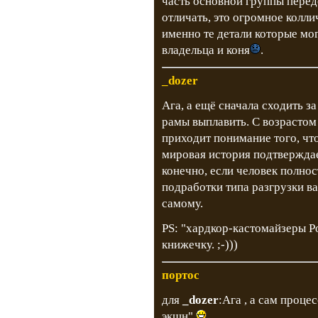
часть основной группы переде
отличать, это огромное колл
именно те детали которые мог
владельца и коня
.
_dozer
Ага, а ещё сначала сходить з
рамы выплавить. С возрастом
приходит понимание того, чт
мировая история подтверждае
конечно, если человек полнос
подработки типа разгрузки ва
самому.
PS: "хардкор-кастомайзеры Ро
книжечку. ;-)))
портос
для
_dozer
:Ага , а сам проце
экшн"