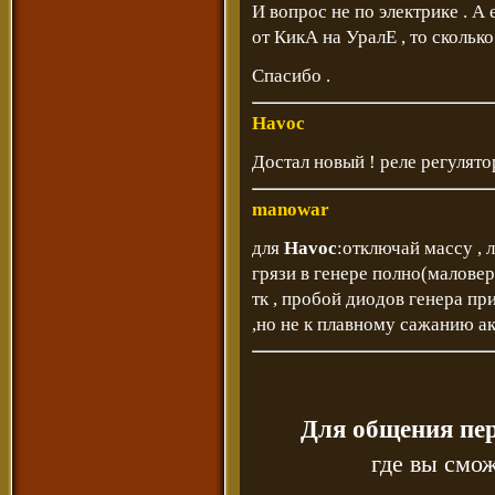
И вопрос не по электрике . 
от КикА на УралЕ , то скольк
Спасибо .
Havoc
Достал новый ! реле регулято
manowar
для
Havoc
:отключай массу , 
грязи в генере полно(малове
тк , пробой диодов генера пр
,но не к плавному сажанию а
Для общения пе
где вы смож