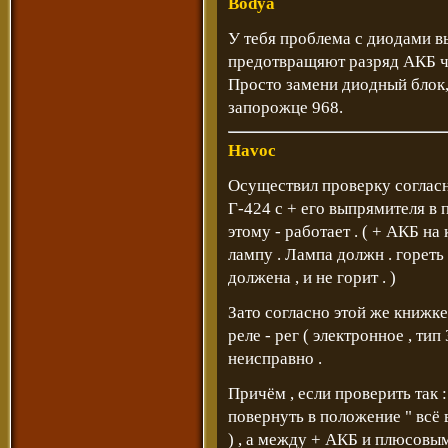
Bodya
У тебя проблема с диодами в
предотвращяют разряд АКБ ч
Просто замени диодный блок, 
запорожце 968.
Havoc
Осуществил проверку согласн
Г-424 с + его выпрямителя в 
этому - работает . ( + АКБ на
лампу . Лампа должн . гореть
должена , и не горит . )
Зато согласно этой же книжке
реле - рег ( электронное , тип
неисправно .
Причём , если проверить так :
повернуть в положение " всё 
) , а между + АКБ и плюсовы