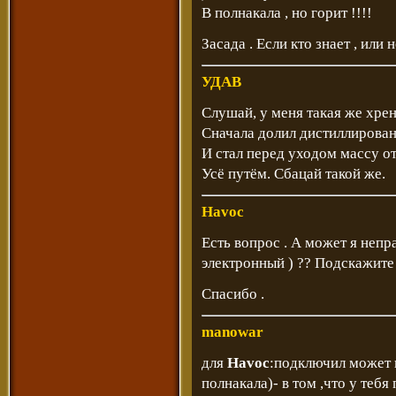
В полнакала , но горит !!!!
Засада . Если кто знает , или 
УДАВ
Слушай, у меня такая же хрен
Сначала долил дистиллирован
И стал перед уходом массу о
Усё путём. Сбацай такой же.
Havoc
Есть вопрос . А может я непр
электронный ) ?? Подскажите 
Спасибо .
manowar
для
Havoc
:подключил может и
полнакала)- в том ,что у те