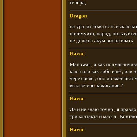
генера,
Dragon
на уралях тожа есть выключат
почемуйто, народ, пользуйтес
не должна акум высаживать
Havoc
Manowar , а как подмагничива
ключ или как либо ещё , или э
через реле , оно должен авт
выключено зажигание ?
Havoc
Да и не знаю точно , я правд
три контакта и масса . Контакт
Havoc