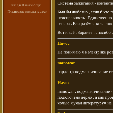
Система зажигания - контактн
Шланг для Юнилос-Астра
Был бы любезно , если б кто п
Пластиковые понтоны на заказ
неисправность . Единственно ,
генера . Ели разём снять - то
Вот и всё . Заранее , спасибо .
Havoc
Не понимаю я в электрике ровн
manowar
пардон,а подмагничивание ген
Havoc
manowar , подмагничивание -
подключено верно , а как пров
чочью мучал литературу= не о