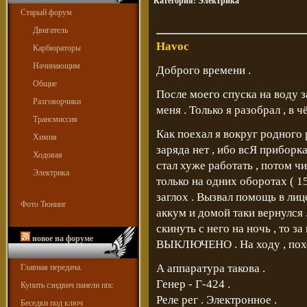
Категория:
Электрика
Старый форум
Двигатель
Havoc
Карбюраторы
Начинающим
Доброго времени .
Общие
После моего спуска на воду з
Разговорчики
меня . Только я разобрал , в ч
Трансмиссия
Как поехал я вокруг родного р
Химия
заряда нет , ибо всЯ приборк
Ходовая
стал хуже работать , потом чи
Электрика
только на одних оборотах ( 15
заглох . Вызвал помощь в лице
Фото Тюнинг
аккум и домой таки вернулся 
скинуть с него на ночь , то з
новое на форуме
ВЫКЛЮЧЕНО . На ходу , похож
А аппаратура такова .
Главная передача.
Генер - Г-424 .
Купить сэндвич панели ппс
Реле рег . Электронное .
Беседки под ключ