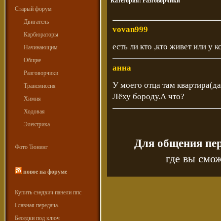
Категория:
Разговорчики
Старый форум
Двигатель
vovan999
Карбюраторы
есть ли кто ,кто живет или у 
Начинающим
Общие
анна
Разговорчики
У моего отца там квартира(д
Трансмиссия
Лёху бороду.А что?
Химия
Ходовая
Электрика
Для общения пе
Фото Тюнинг
где вы смож
новое на форуме
Купить сэндвич панели ппс
Главная передача.
Беседки под ключ