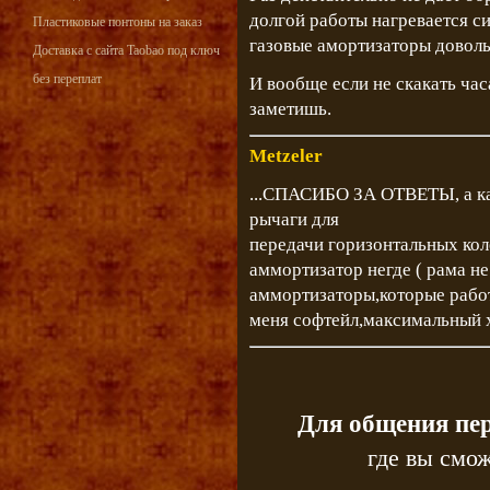
долгой работы нагревается с
Пластиковые понтоны на заказ
газовые амортизаторы довол
Доставка с сайта Taobao под ключ
без переплат
И вообще если не скакать час
заметишь.
Metzeler
...СПАСИБО ЗА ОТВЕТЫ, а как
рычаги для
передачи горизонтальных ко
аммортизатор негде ( рама не
аммортизаторы,которые рабо
меня софтейл,максимальный х
Для общения пе
где вы смож