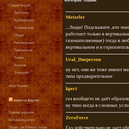
Категория:
Ходовая
Старый форум
Двигатель
Metzeler
Карбюраторы
...Люди! Подскажите ,кто зна
Начинающим
работают только в вертикальн
Общие
газонаполненные) тогда в лю
Разговорчики
вертикальном и в горизонтал
Трансмиссия
Химия
Ural_Dneperson
Ходовая
ну нет, они же тоже имеют ма
Электрика
типа предварительное
Фото Тюнинг
kpect
газ вообщето не даёт образо
новое на форуме
ну типо когда в сложных усло
Главная передача.
ZeroForce
Беседки под ключ
Газ действительно не дает об
Шланг для Юнилос-Астра