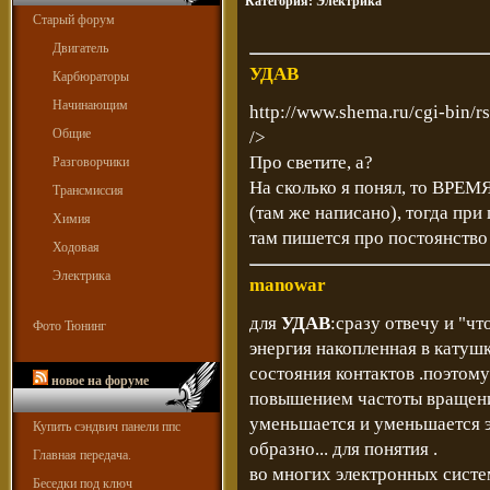
Категория:
Электрика
Старый форум
Двигатель
УДАВ
Карбюраторы
Начинающим
http://www.shema.ru/cgi-bin/
Общие
/>
Про светите, а?
Разговорчики
На сколько я понял, то ВРЕМ
Трансмиссия
(там же написано), тогда пр
Химия
там пишется про постоянство
Ходовая
Электрика
manowar
для
УДАВ
:сразу отвечу и "чт
Фото Тюнинг
энергия накопленная в катуш
состояния контактов .поэтому
новое на форуме
повышением частоты вращени
уменьшается и уменьшается эне
Купить сэндвич панели ппс
образно... для понятия .
Главная передача.
во многих электронных сист
Беседки под ключ