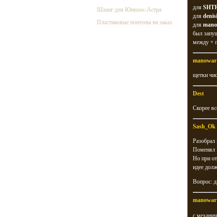
для
SHT
Шланг для Юнилос-Астра
для
denis
Пластиковые понтоны на заказ
для
mano
был запущ
между + г
manowar
щетки чис
Dest
Скорее вс
Sash_Ok
Разобрал 
Поменял Р
Но при от
идее долж
Вопрос: д
manowar
c механич