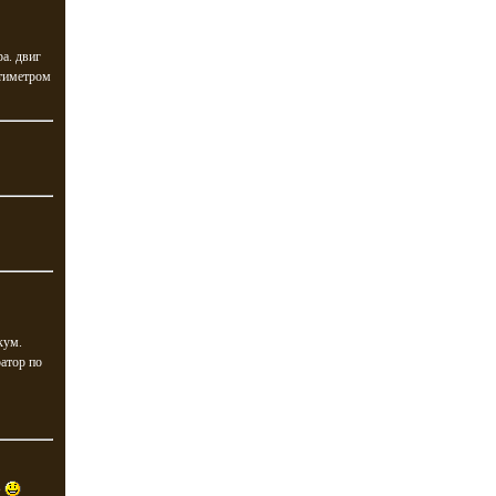
а. двиг
ьтиметром
кум.
ратор по
Р