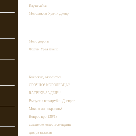
Карта сайта
Мотоциклы Урал и Днепр
ссылки
Мото дорога
Форум Урал Днепр
случайная запись
Киевские, отзовитесь...
СРОЧНО! КОРОЛЁВЦЫ!
RATBIKE-ЗАДЕЛ!!!
Выпускные патрубки Днепров...
Можно ли покрасить?
Вопрос про 130/18
смещение колес и смещение
центра тяжести