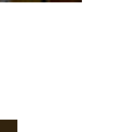
idik @ ИКОВ+ДНЕПР=ПОМОГИ ...
еловек @ ИКОВ+ДНЕПР=П� ...
ilon (томск) @ Не могу от� ...
страницы