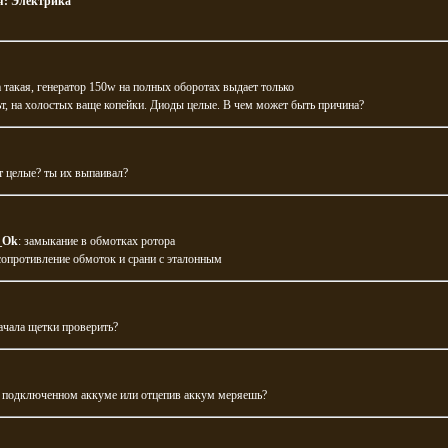
я:
Электрика
такая, генератор 150w на полных оборотах выдает только
ьт, на холостых ваще копейки. Диоды целые. В чем может быть причина?
т целые? ты их выпаивал?
_Ok
: замыкание в обмотках ротора
опротивление обмоток и срани с эталонным
ачала щетки проверить?
а подключенном аккуме или отцепив аккум меряешь?