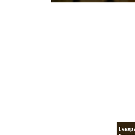
Мотоциклы Ура
а также про Байкеров,
разделы
Генер