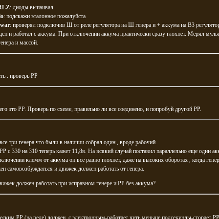
RLZ
: диоды выпаивал
io
: подскажи эталонное пожалуйста
war
: проверял подключив Ш от реле регулятора на Ш генера и + аккума на ВЗ регулятор
ен и работал с аккума. При отключении аккума практически сразу глохнет. Мерял мул
енера и массой.
ть . проверь РР
его это РР. Проверь по схеме, правильно ли все соединено, и попробуй другой РР.
все три генера что были в наличии собрал один , вроде рабочий.
Р с 330 на 310 теперь кажет 11,8в. На всякий случай поставил параллельно еще один ак
ключении клемм от аккума он все равно глохнет, даже на высоких оборотах , когда гене
ен самовозбуждаться и движек должен работать от генера.
вижек должен работать при исправном генере и РР без аккума?
еским РР (на реле) должен. с электронным-работает чуть меньше полсекунды-сгорает Р