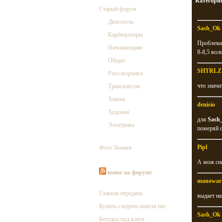
Категори
Старый форум
Двигатель
Sash_Ok
Карбюраторы
Проблема 
Начинающим
8-8,5 вол
Общие
SHTRLZ
Разговорчики
что значи
Трансмиссия
Химия
denisio
Ходовая
для
Sash
Электрика
померяй с
Pipl
Фото Тюнинг
А мож сн
новое на форуме
manowar
Главная передача.
выдает н
Купить сэндвич панели ппс
Sash_Ok
Беседки под ключ