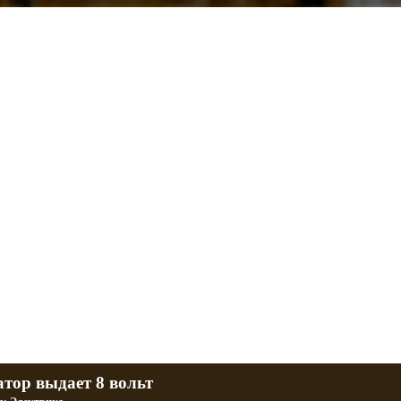
л и Днепр
 баб и гаражи
Большая коллекция фотографий тюнингованных уралов
R
Фотографии тюнинга урала и днепра
ч
тюнинг днепра и урала
P
атор выдает 8 вольт