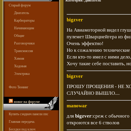
Категория:
Двигатель
Старый форум
Двигатель
bigzver
Карбюраторы
Начинающим
На Авиамоторной видел глуша
Общие
пулемет Шварцнейгера из фи
Очень эффектно!
Разговорчики
Но к сожалению технические 
Трансмиссия
Если кто-то имел с ними дело
Химия
Хочу такие себе поставить, но
Ходовая
Электрика
bigzver
ПРОШУ ПРОЩЕНИЯ - НЕ Х
Фото Тюнинг
СЛУЧАЙНО ВЫШЛО....
новое на форуме
manowar
Купить сэндвич панели ппс
для
bigzver
:среж с обычного 
Главная передача.
откроются все 6 стволов
Беседки под ключ