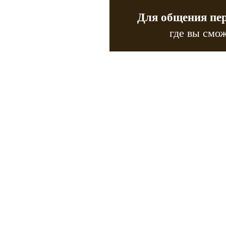
Для общения пе
где вы смож
Copyr