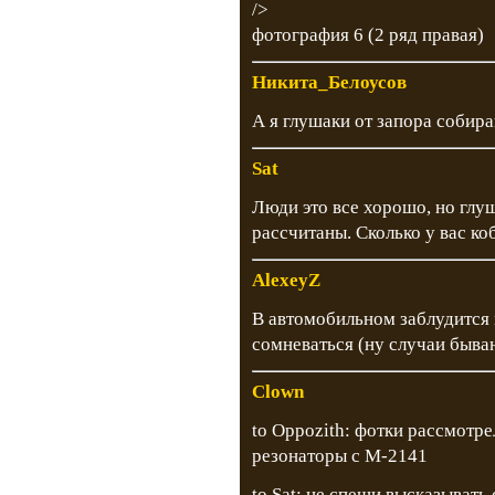
/>
фотография 6 (2 ряд правая)
Никита_Белоусов
А я глушаки от запора собира
Sat
Люди это все хорошо, но гл
рассчитаны. Сколько у вас ко
AlexeyZ
В автомобильном заблудится
сомневаться (ну случаи быва
Clown
to Oppozith: фотки рассмотре
резонаторы с М-2141
to Sat: не спеши высказывать