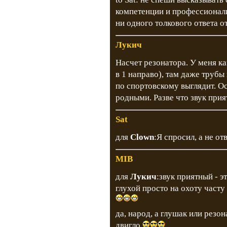
компетенции и профессионал
ни одного толкового ответа от
Лукич
Насчет резонатора. У меня ка
в 1 направо), там даже трубы
по спортовскому выглядит. Ос
родными. Разве что звук прия
Sat
для
Clown
:Я спросил, а не от
MIB
для
Лукич
:звук приятный - э
глухой просто на охоту часту
да, народ, а глушак или резо
двигло.