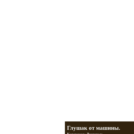
Мотоциклы Урал и Днепр
а также про Байкеров, баб и гаражи
Большая кол
Фотографии т
тюнинг днепр
разделы
Глушак от машины.