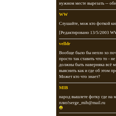
нужном месте вырезать -- об
WW
Слушайте, мож кто фоткой ки
[Редактировано 13/5/2003 W
velldr
Вообще было бы непло хо поч
просто так ставить что то - 
должны быть наверняка всё м
выяснить как и где об этом п
Может кто что знает?
MIB
народ вышлете фотку где на м
плиз!serge_mib@mail.ru