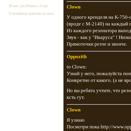
Шланг для Юнилос-Астра
Clown
Пластиковые понтоны на заказ
У одного кренделя на К-750-
(вроде с М-2140) на каждый 
Из каждого резонатора выход
Звук - как у "Икаруса" ! Низ
Прямоточки резче и звонче.
Oppozith
to Clown:
Узнай у него, пожалуйста поп
Конкретно от какого. (а не вр
Но вы ребята учтите, что рез
ксть гут.
Clown
Я узнаю
Посмотри пока
http://www.op