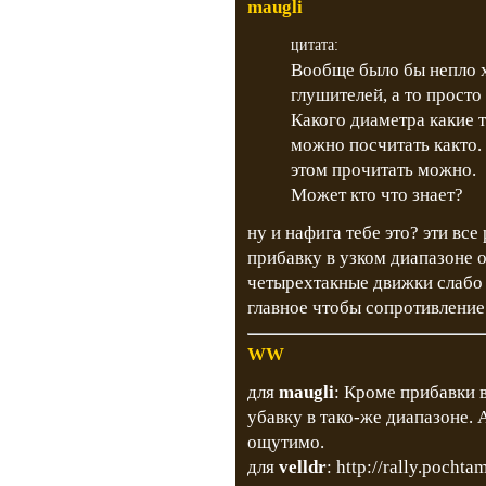
maugli
цитата:
Вообще было бы непло х
глушителей, а то просто 
Какого диаметра какие 
можно посчитать както. 
этом прочитать можно.
Может кто что знает?
ну и нафига тебе это? эти вс
прибавку в узком диапазоне о
четырехтакные движки слабо 
главное чтобы сопротивление
WW
для
maugli
: Кроме прибавки 
убавку в тако-же диапазоне. 
ощутимо.
для
velldr
:
http://rally.pochtam