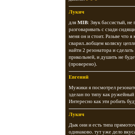
Лукич
для
MIB
: Звук бассистый, не
разговаривать с сзади сидящ
меня он и стоит. Разьве что я
сварил..вобщем коляску цепля
найти 2 резонатора и сделать
прикольней, и душить не буде
(проверено).
Евгений
Мужики я посмотрел резонато
зделан по типу как ружейный 
Интересно как эти робить буд
Лукич
Дык они и есть типа прямото
одинаково. тут уже дело вкуса,