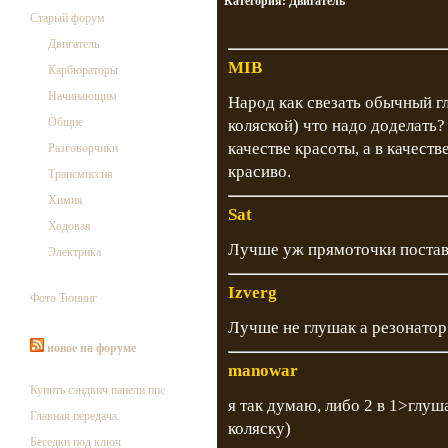
Категория:
Двигатель
Старый форум
Двигатель
MIB
Карбюраторы
Начинающим
Народ как свезать обычный г
Общие
коляской) что надо доделать?
качестве красоты, а в качест
Разговорчики
красиво.
Трансмиссия
Химия
Sat
Ходовая
Лучше уж прямоточки поставь
Электрика
Izverg
Фото Тюнинг
Лучше не глушак а резонатор 
новое на форуме
manowar
Купить сэндвич панели ппс
я так думаю, либо 2 в 1>глуш
Главная передача.
коляску)
Беседки под ключ