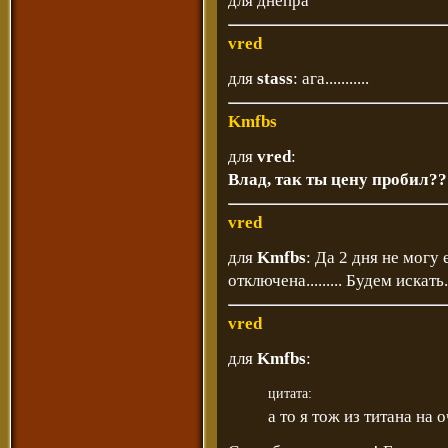
для днепра
vred
для
stass
: ага...........
Kmfbs
для
vred
:
Влад, так ты цену пробил???
vred
для
Kmfbs
: Да 2 дня не могу 
отключена......... Будем искать.
vred
для
Kmfbs
:
цитата:
а то я тож из титана на 