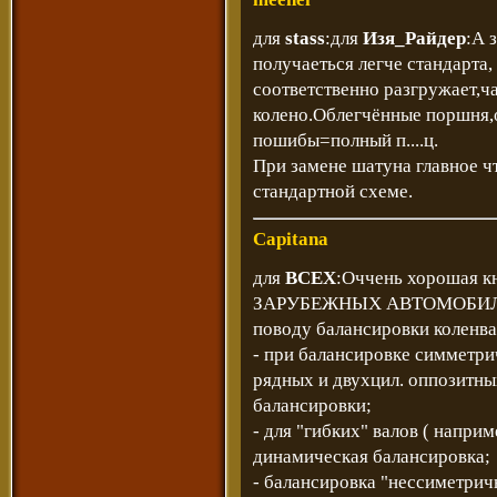
для
stass
:для
Изя_Райдер
:А 
получаеться легче стандарта,
соответственно разгружает,ч
колено.Облегчённые поршня,
пошибы=полный п....ц.
При замене шатуна главное ч
стандартной схеме.
Capitana
для
ВСЕХ
:Оччень хорошая
ЗАРУБЕЖНЫХ АВТОМОБИЛЕЙ" 
поводу балансировки коленва
- при балансировке симметр
рядных и двухцил. оппозитны
балансировки;
- для "гибких" валов ( напри
динамическая балансировка;
- балансировка "нессиметрич