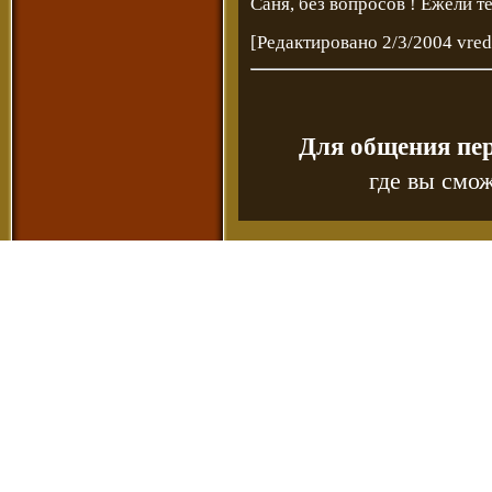
Саня, без вопросов ! Ежели 
[Редактировано 2/3/2004 vred
Для общения пе
где вы смож
Copyr