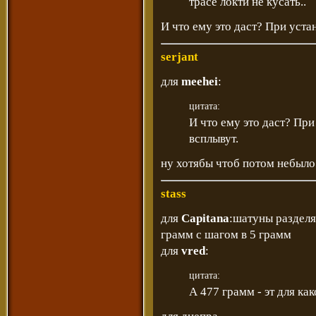
трасе локти не кусать..
И что ему это даст? При устан
serjant
для
meehei
:
цитата:
И что ему это даст? При
всплывут.
ну хотябы чтоб потом небыло
stass
для
Capitana
:шатуны разделя
грамм с шагом в 5 грамм
для
vred
:
цитата:
А 477 грамм - эт для ка