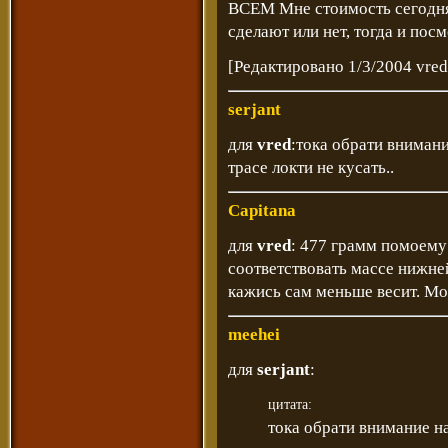
ВСЕМ Мне стоимость сегодня
сделают или нет, тогда и пос
[Редактировано 1/3/2004 vred
serjant
для
vred
:тока обрати внимани
трасе локти не кусать..
Capitana
для
vred
: 477 грамм помоему
соответствовать массе нижней
кажись сам меньше весит. Мо
meehei
для
serjant
:
цитата:
тока обрати внимание на