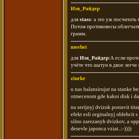
Изя_Райдер
для
stass
: а это уж посчитат
Потом противовесы облегчать
грамм.
meehei
для
Изя_Райдер
:А если прот
учёте что шатун в двое легче 
ziurke
u nas balansirujut na stanke b
otmecenom gde kakoi disk i da
na serijnyj dvizok postavit tit
efekt esli orginalnyj oblehcit 
silno zarezanyh dvizkov, a opp
desevle japonca vziat..:-))))