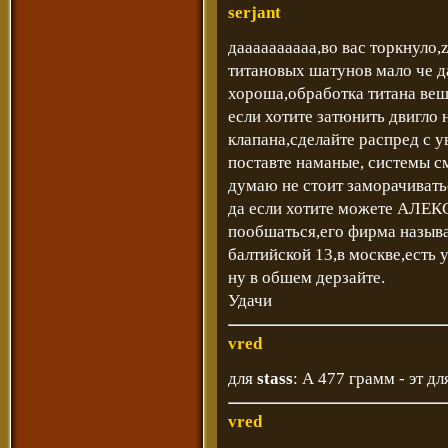
serjant
даааааааааа,во вас торкнуло,
титановых шатунов мало че да
хороша,обработка титана веш
если хотите затюнить двигло 
клапана,сделайте распред с 
поставте наманые, системы см
думаю не стоит заморачивать
да если хотите можете АЛ
пообшаться,его фирма назы
балтийской 13,в москве,есть у
ну в обшем дерзайте.
Удачи
vred
для
stass
: А 477 грамм - эт д
vred