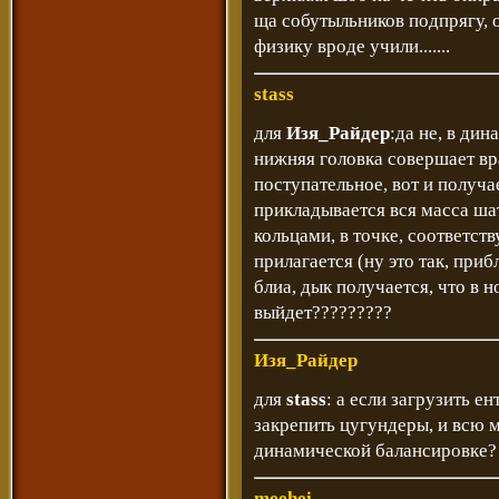
ща собутыльников подпрягу, 
физику вроде учили.......
stass
для
Изя_Райдер
:да не, в ди
нижняя головка совершает вр
поступательное, вот и получа
прикладывается вся масса ша
кольцами, в точке, соответст
прилагается (ну это так, при
блиа, дык получается, что в 
выйдет?????????
Изя_Райдер
для
stass
: а если загрузить е
закрепить цугундеры, и всю 
динамической балансировке?
meehei