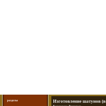
Мотоциклы Урал и Днепр
а также про Байкеров, баб и гаражи
Большая кол
Фотографии т
тюнинг днепр
разделы
Изготовление шатунов (в 