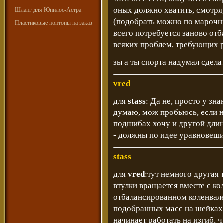
оных должно хватить, смотря,
Шланг для Юнилос-Астра
(подобрать можно по марочни
Пластиковые понтоны на заказ
всего потребуется заново отб
всяких проблем, требующих р
зы а ты спорта надумал сдела
vred
для
stass
: Да не, просто у зн
думаю, мож пробьюсь, если н
подшибах хочу и другой длин
- должны по идее уравновеши
stass
для
vred
:тут немного другая
втулки вращается вместе с ко
отбалансированном коленвале
подобранных масс на шейках,
начинает работать на изгиб,