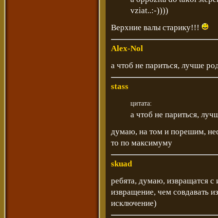
vziat..:-))))
Верхние валы старику!!!
Alex-Nol
а чтоб не париться, лучше ро
stass
цитата:
а чтоб не париться, луч
думаю, на том и порешим, не
то по максимуму
skuad
ребята, думаю, извращатся с
извращение, чем совдавать и
исключение)