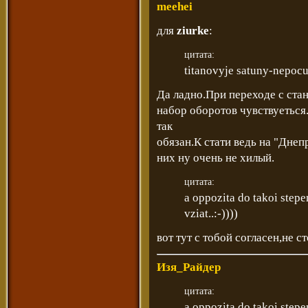
meehei
для
ziurke
:
цитата:
titanovyje satuny-nepocu
Да ладно.При переходе с ста
набор оборотов чувствуеться
так
обязан.К стати ведь на "Днеп
них ну очень не хилый.
цитата:
a oppozita do takoi step
vziat..:-))))
вот тут с тобой согласен,не ст
Изя_Райдер
цитата:
a oppozita do takoi step