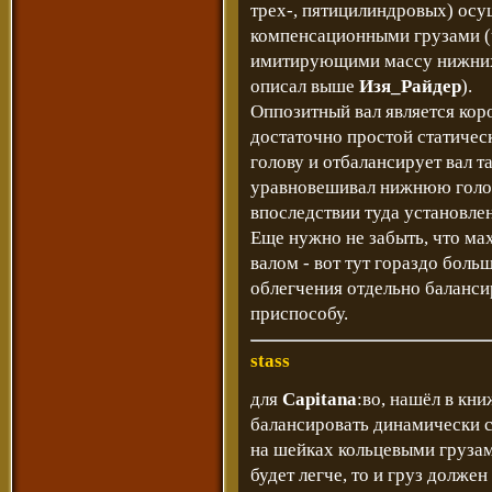
трех-, пятицилиндровых) осу
компенсационными грузами (ч
имитирующими массу нижних 
описал выше
Изя_Райдер
).
Оппозитный вал является кор
достаточно простой статичес
голову и отбалансирует вал т
уравновешивал нижнюю голов
впоследствии туда установлен,
Еще нужно не забыть, что мах
валом - вот тут гораздо больш
облегчения отдельно баланси
приспособу.
stass
для
Capitana
:во, нашёл в кни
балансировать динамически с
на шейках кольцевыми грузам
будет легче, то и груз долже