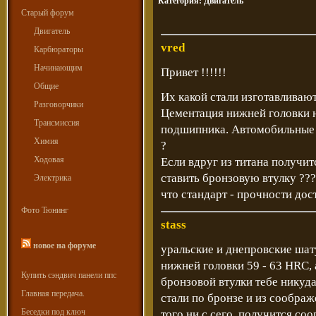
Категория:
Двигатель
Старый форум
Двигатель
vred
Карбюраторы
Начинающим
Привет !!!!!!
Общие
Их какой стали изготавливаю
Разговорчики
Цементация нижней головки не
Трансмиссия
подшипника. Автомобильные и
Химия
?
Ходовая
Если вдруг из титана получит
ставить бронзовую втулку ???
Электрика
что стандарт - прочности дос
Фото Тюнинг
stass
новое на форуме
уральские и днепровские шат
нижней головки 59 - 63 HRC, а
Купить сэндвич панели ппс
бронзовой втулки тебе никуда
Главная передача.
стали по бронзе и из соображ
Беседки под ключ
того ни с сего, получится со