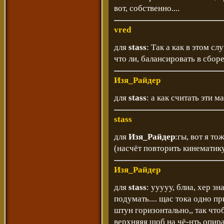
вот, собственно....
vred
для
stass
: Так а как в этом с
что ли, балансировать в сбор
Изя_Райдер
для
stass
: а как считать эти 
stass
для
Изя_Райдер
:гы, вот я то
(насчёт повторить кинематику 
Изя_Райдер
для
stass
: ууууу, блиа, хер зна
подумать.... щас тока одно п
штун горизонтально,, так что
верхняяя шоб на чё-нть опиралас