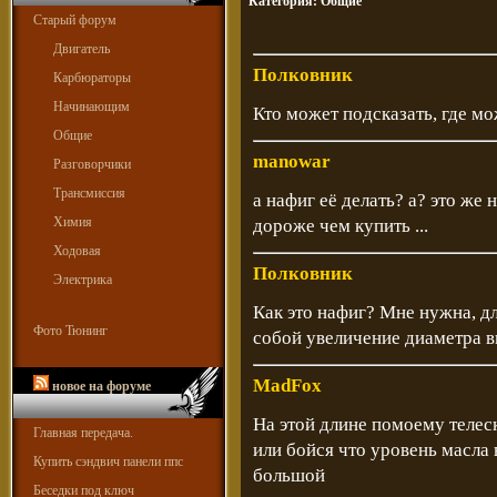
Категория:
Общие
Старый форум
Двигатель
Полковник
Карбюраторы
Начинающим
Кто может подсказать, где м
Общие
manowar
Разговорчики
Трансмиссия
а нафиг её делать? а? это же 
Химия
дороже чем купить ...
Ходовая
Полковник
Электрика
Как это нафиг? Мне нужна, дли
Фото Тюнинг
собой увеличение диаметра в
MadFox
новое на форуме
На этой длине помоему телеско
Главная передача.
или бойся что уровень масла 
Купить сэндвич панели ппс
большой
Беседки под ключ