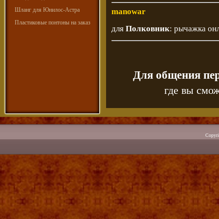
Шланг для Юнилос-Астра
manowar
Пластиковые понтоны на заказ
для
Полковник
: рычажка онл
Для общения пе
где вы смож
Copyr