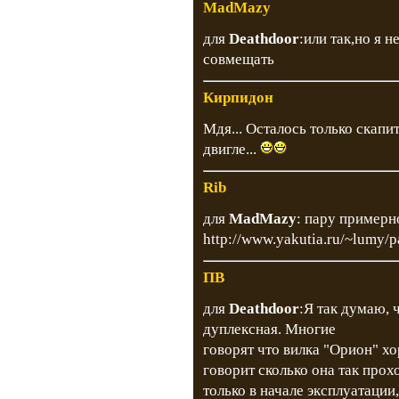
MadMazy
для
Deathdoor
:или так,но я 
совмещать
Кирпидон
Мдя... Осталось только скапит
двигле...
Rib
для
MadMazy
: пару примерн
http://www.yakutia.ru/~lumy/pa
ПВ
для
Deathdoor
:Я так думаю,
дуплексная. Многие
говорят что вилка "Орион" хо
говорит сколько она так про
только в начале эксплуатации