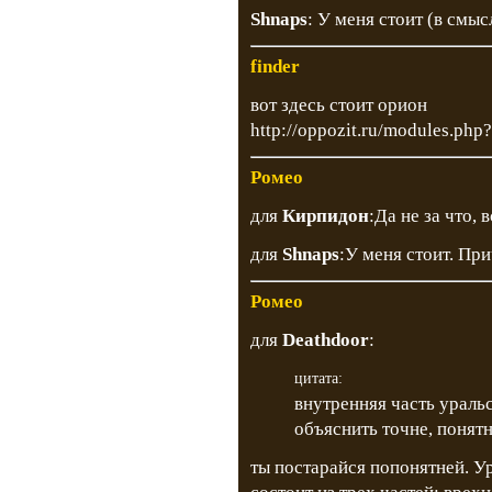
Shnaps
: У меня стоит (в смы
finder
вот здесь стоит орион
http://oppozit.ru/modules.ph
Ромео
для
Кирпидон
:Да не за что, 
для
Shnaps
:У меня стоит. Пр
Ромео
для
Deathdoor
:
цитата:
внутренняя часть ураль
объяснить точне, понятн
ты постарайся попонятней. У