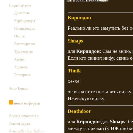
Категория:
Начинающим
Старый форум
Двигатель
Кирпидон
Карбюраторы
Реально ли это замутить без 
Начинающим
Общие
Shnaps
Разговорчики
для
Кирпидон
: Сам не знию,
Трансмиссия
Если кто скинет инфу, скинь 
Химия
Ходовая
Timik
Электрика
хе-хе|
Фото Тюнинг
че вы хотите поставить вилку
Ижевскую вилку
новое на форуме
Deathdoor
Аренда самосвала в
для
Кирпидон
:для
Shnaps
: б
Зеленоградске
между стойками (у ИЖ оно ме
Лучшие!$ +Топ_№21+-