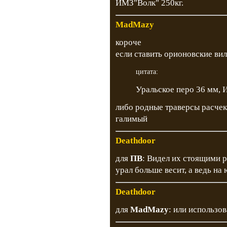
ИМЗ"Волк" 250кг.
MadMazy
короче
если ставить орионовские вилк
цитата:
Уральское перо 36 мм, 
либо родные траверсы расчек
галимый
Deathdoor
для
ПВ
: Видел их стоящими р
урал больше весит, а ведь на
Deathdoor
для
MadMazy
: или использо