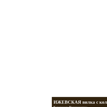
Мотоциклы Урал и Днепр
а также про Байкеров, баб и гаражи
Большая кол
Фотографии т
тюнинг днепр
разделы
ИЖЕВСКАЯ вилка с коле