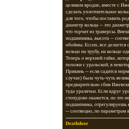
целиком вродне, вместе с Иж
сделать уплотнительное коль
для того, чтобы поставить р
диаметр кольца -- это диамет
что торчит из траверсы. Внеш
подшипника, высота -- соотве
обоймы. Ессно, все делается 
кольцо на трубу, на кольцо 
Теперь о верхней гайке, кото
похожи с уральской, в некот
Прикинь -- если садится норм
случае) была чуть-чуть вели
предварительно сбив Ижевск
туда уралячьи. Если вдруг ур
стопудово окажется, но это 
подшипника, отрегулируешь е
-- соотвецно, по параметрам в
Deathdoor