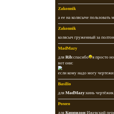
Zakonnik
а ее на колясыче пользовать 
Zakonnik
колясыч груженный за полтон
MadMazy
для
Rib
:спасибо
я просто н
вот они:
если кому надо могу чертежи 
Basilio
для
MadMazy
:кинь чертёжик
Ромео
для
Кирпидон
:Ижевский пере