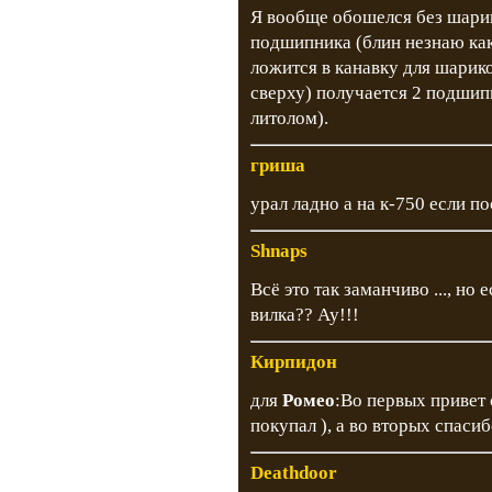
Я вообще обошелся без шарик
подшипника (блин незнаю как
ложится в канавку для шарико
сверху) получается 2 подшип
литолом).
гриша
урал ладно а на к-750 если п
Shnaps
Всё это так заманчиво ..., но
вилка?? Ау!!!
Кирпидон
для
Ромео
:Во первых привет 
покупал ), а во вторых спаси
Deathdoor