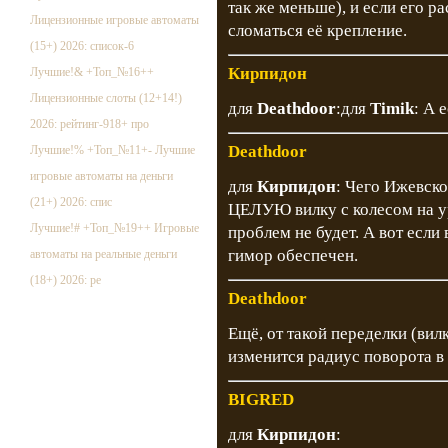
так же меньше), и если его р
Лицензионные игровые автоматы
сломаться её крепление.
(15+) 2026: список-6
Кирпидон
Лучшие!& +Топ_№16++
Лицензионные слоты (12+14!)
для
Deathdoor
:для
Timik
: А 
2026: рейтинг-918+ про
Deathdoor
Лучшие!% +Топ_№11+- Лучшие
игровые автоматы на деньги
для
Кирпидон
: Чего Ижевско
(21+) 2026: спис
ЦЕЛУЮ вилку с колесом на у
Лучшие!# +Топ_№19++ Игровые
проблем не будет. А вот если
гимор обеспечен.
автоматы на реальные деньги
(18+) 2026: ре
Deathdoor
Ещё, от такой переделки (ви
изменится радиус поворота в
BIGRED
для
Кирпидон
: