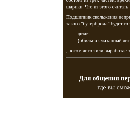
состоит из трех частей: врех
шарики. Что из этого считать
Подшипник скольжения непри
такого "бутерброда" будет тол
цитата:
(обильно смазанный ли
, потом литол или выработаетс
Для общения пе
где вы смож
Copyr