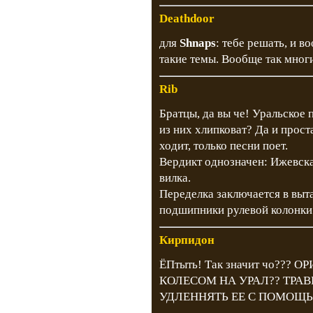
Deathdoor
для
Shnaps
: тебе решать, и 
такие темы. Вообще так мног
Rib
Братцы, да вы че! Уральское 
из них хлипковат? Да и прост
ходит, только песни поет.
Вердикт однозначен: Ижевска
вилка.
Переделка заключается в выт
подшипники рулевой колонки 
Кирпидон
ЁПтыть! Так значит чо??
КОЛЕСОМ НА УРАЛ?? ТРАВ
УДЛЕННЯТЬ ЕЕ С ПОМОЩЬ