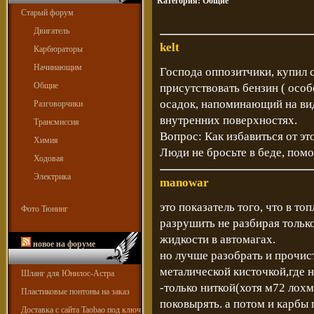
Категория:
Общие
Старый форум
Двигатель
kelt
Карбюраторы
Начинающим
Господа оппозитчики, купил с
Общие
присутствовать бензин ( особ
осадок, напоминающий на вид
Разговорчики
внутренних поверхностях.
Трансмиссия
Вопрос: Как избавиться от это
Химия
Люди не бросьте в беде, пом
Ходовая
Электрика
manowar
это показатель того, что в то
Фото Тюнинг
разрушить не разбирая тольк
жидкости в автомагах.
новое на форуме
но лучше разобрать и прочис
металической кисточкой,где 
Шланг для Юнилос-Астра
-только ниткой(хотя м72 лохм
Пластиковые понтоны на заказ
поковырять. а потом и карбы
Доставка с сайта Taobao под ключ