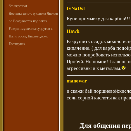
без переплат
IvNaDsI
Доставка авто с аукциона Японии
Купи промывку для карбов!!!
во Владивосток под заказ
Раздел имущества супругов в
Hawk
Пятигорске, Кисловодске,
Разрушить осадок можно испо
Ессентуках
кипячение. ( для карба подойд
можно попробовать использов
Пробуй. Но помни! Главное н
агрессивны и к металлам.
manowar
и скажи бай поршневой:кислот
соли серной кислоты как пра
Для общения пе