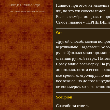
Главное при этом не наделат
Шланг для Юнилос-Астра
же, но это уж совсем гемор.
Пластиковые понтоны на заказ
Если восьмёра мощная, то пр
Самое главное - ТЕРПЕНИЕ и
Sat
Другой способ, маляш попрощ
вертикально. Надеваешь коле
ручкой(только молот должон 
ставишь ручкой вверх. Потом
Сразу видно восьмерку. На ру
до сколько. потом ессно пра
все время, контролируя по н
несложное, но долгое и нудно
не восьмерку, хотя конечно ко
Scorpion
Спасибо за ответы!