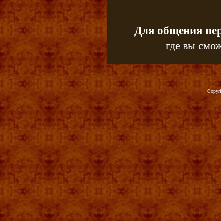
Для общения пе
где вы смож
Copyr