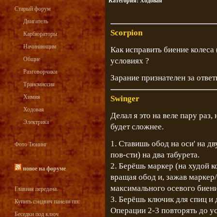
Категория:
Ходовая
Старый форум
Двигатель
Scorpion
Карбюраторы
Начинающим
Как исправить биение колеса
Общие
условиях ?
Разговорчики
Зарание признателен за ответ
Трансмиссия
Химия
Swinger
Ходовая
Делал я это на веле пару раз,
Электрика
будет сложнее.
1. Ставишь обод на оси' на д
Фото Тюнинг
пов-сти) на два табурета.
2. Берёшь маркер (на худой ко
новое на форуме
вращая обод и, зажав маркер/
максимального осевого биени
Главная передача.
3. Берёшь ключик для спиц и 
Купить сэндвич панели ппс
Операции 2-3 повторять до у
Беседки под ключ