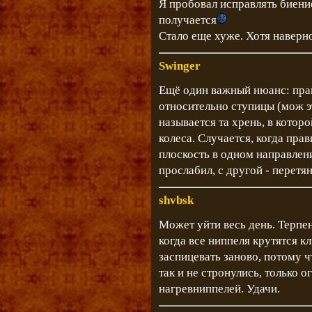
Я пробовал исправлять биение
получается
Стало еще хуже. Хотя наверн
Swinger
Ещё один важный нюанс: прав
относительно ступицы (мож эт
называется та хрень, в котор
колеса. Случается, когда прав
плоскость в одном направлени
прослабил, с другой - перетян
shvbsk
Может уйти весь день. Терпен
когда все ниппеля крутятся к
заспицевать заново, потому чт
так и не стронулись, только о
нагревниппелей. Удачи.