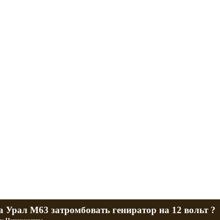
л и Днепр
 баб и гаражи
Большая коллекция фотографий тюнингованных уралов
R
Фотографии тюнинга урала и днепра
ч
тюнинг днепра и урала
P
а Урал М63 затромбовать гениратор на 12 вольт ?