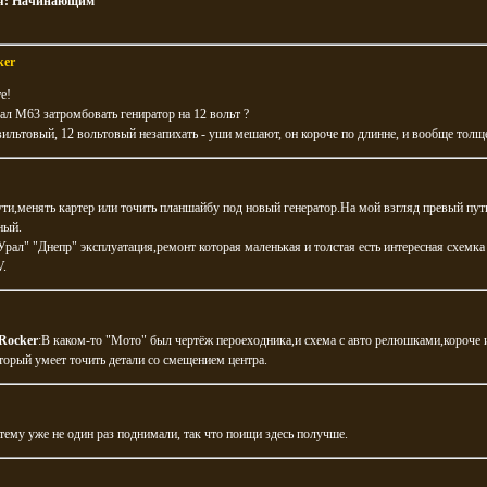
я:
Начинающим
ker
е!
ал М63 затромбовать гениратор на 12 вольт ?
вильтовый, 12 вольтовый незапихать - уши мешают, он короче по длинне, и вообще толщ
ути,менять картер или точить планшайбу под новый генератор.На мой взгляд превый пу
ный.
Урал" "Днепр" эксплуатация,ремонт которая маленькая и толстая есть интересная схемка
V.
Rocker
:В каком-то "Мото" был чертёж пероеходника,и схема с авто релюшками,короче
торый умеет точить детали со смещением центра.
 тему уже не один раз поднимали, так что поищи здесь получше.