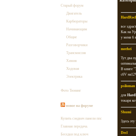
Категори
Старый форум
Двигатель
HardRoc
Карбюраторы
все здраст
Начинающим
Как на Ур
Общие
у меня 6 
Разговорчики
meehei
Трансмиссия
Тут два п
Химия
оптималь
Ходовая
В книге "
с6V на12
Электрика
psiloman
Фото Тюнинг
для
Hard
токаря ко
новое на форуме
Shumi
Купить сэндвич панели ппс
Здесь эту
Главная передача.
Decl
Беседки под ключ