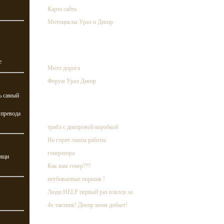
Карта сайта
Мотоциклы Урал и Днепр
ссылки
е
Мото дорога
Форум Урал Днепр
ть самый
случайная запись
 превода
трабл с днепровой коробкой
Не горит лампа работы
генератора
 ищи
Как вам генер???
неубиваемые поршня !
Люди HELP первый раз взялся за
4х тактник! Днепр меня добьет!