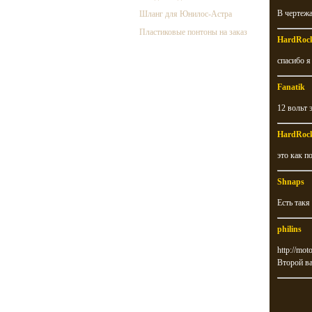
В чертежа
Шланг для Юнилос-Астра
Пластиковые понтоны на заказ
HardRoc
спасибо я
Fanatik
12 вольт 
HardRoc
это как п
Shnaps
Есть такя
philins
http://mot
Второй ва