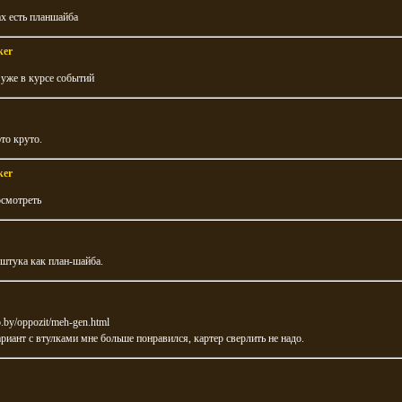
х есть планшайба
ker
 уже в курсе событий
это круто.
ker
осмотреть
 штука как план-шайба.
o.by/oppozit/meh-gen.html
риант с втулками мне больше понравился, картер сверлить не надо.