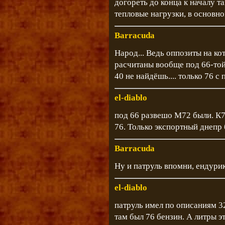
догореть до конца к началу 
тепловые нагрузки, в основн
Barracuda
Народ... Ведь оппозиты на к
расчитаны вообще под 66-той 
40 не найдёшь.... только 76 
el-diablo
под 66 развешо М72 были. К7
76. Только экспортный днепр 
Barracuda
Ну и патруль впомни, ендурик 
el-diablo
патруль имел по описаниям 3
там был 76 бензин. А литры э