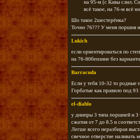
на 95-м (c Кавы слил. Со
всё такое, на 76-м всё 
Шо такое 2шестерёнка?
Точно 76??? У меня поршня и
Lukich
если ориентироваться по степ
на 76-80бензине без варианто
Barracuda
Если у тебя 10-32 то родные п
Горбатые как правило под 93
el-diablo
у днипры 3 типа поршней и 3 
сжатия от 7 до 8.5 и соответс
Легше всего неразбирая выст
свечное отверстие наливать 