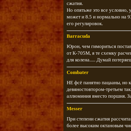
сжатия.
Но опятьже это все условно, у
может и 8.5 и нормально на 9
его регулировок.
Barracuda
Юрон, чем гимориться поставь
от К-705М, я те схемку расч
для колена..... Думай потеряе
Combater
НЕ фсё панятно пацааны, но к
девяностовтором-третьем так
аллюминия вместо поршня. З
Messer
При степени сжатия рассчитан
более высоким октановым чис