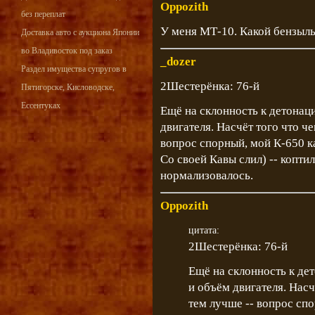
Oppozith
без переплат
У меня МТ-10. Какой бензыл
Доставка авто с аукциона Японии
во Владивосток под заказ
_dozer
Раздел имущества супругов в
2Шестерёнка: 76-й
Пятигорске, Кисловодске,
Ессентуках
Ещё на склонность к детонац
двигателя. Насчёт того что ч
вопрос спорный, мой К-650 ка
Со своей Кавы слил) -- коптил,
нормализовалось.
Oppozith
цитата:
2Шестерёнка: 76-й
Ещё на склонность к де
и объём двигателя. Нас
тем лучше -- вопрос сп