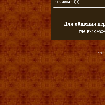
вспоминать))))
Для общения пе
где вы смож
Copyr