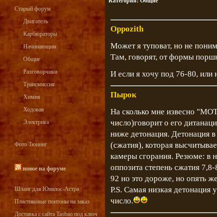
Категория:
Общие
Старый форум
Двигатель
Oppozith
Карбюраторы
Может я туповат, но не пони
Начинающим
Там, говорят, от формы поршн
Общие
Разговорчики
И если я хочу под 76-80, или 
Трансмиссия
Пырок
Химия
Ходовая
На сколько мне извесно "МОТ
число)говорит о его дитанац
Электрика
ниже детонация. Детонация в
(сжатия), которая высчитыва
Фото Тюнинг
камеры сгорания. Резюме: в 
оппозита степень сжатия 7,8-
новое на форуме
92 но это дороже, но опять ж
P.S. Самая низкая детонация 
Шланг для Юнилос-Астра
число.
Пластиковые понтоны на заказ
Доставка с сайта Taobao под ключ