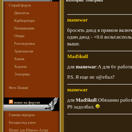
Категория:
Электрика
Старый форум
Двигатель
manowar
Карбюраторы
Начинающим
бросить диод в прямом включе
Общие
один диод - +0.6 вольт.испол
выше.
Разговорчики
Трансмиссия
MadSkull
Химия
для
manowar
:А для 6v работ
Ходовая
Электрика
P.S. Я еще не з@ебал?
Фото Тюнинг
manowar
для
MadSkull
:Обязанно работ
новое на форуме
PS задолбал.
Главная передача.
Беседки под ключ
Шланг для Юнилос-Астра