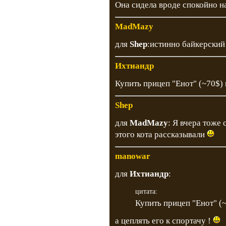
Она сидела вроде спокойно на 
MadMazy
для
Shep
:истинно байкерский
Ихтиандр
Купить прицеп "Енот" (~70$) 
Shep
для
MadMazy
: Я вчера тоже 
этого кота рассказывали
manowar
для
Ихтиандр
:
цитата:
Купить прицеп "Енот" (~
а цеплять его к спортачу !