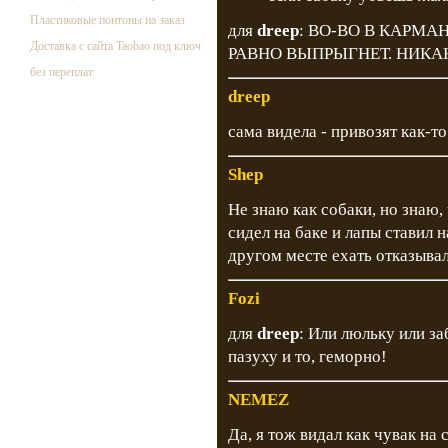
Пластиковые понтоны на заказ
для
dreep
: ВО-ВО В КАРМА
Доставка с сайта Taobao под ключ
РАВНО ВЫПРЫГНЕТ. НИКА
без переплат
dreep
сама видела - привозят как-т
Shep
Не знаю как собаки, но знаю,
сидел на баке и лапы ставил 
другом месте ехать отказыва
Fozi
для
dreep
: Или люльку или з
пазуху и то, геморно!
NEMEZ
Да, я тож видал как чувак на 