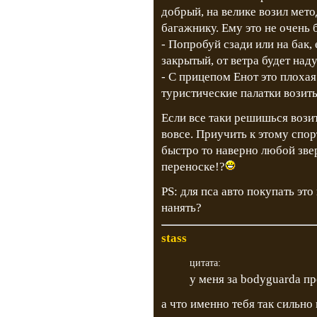
добрый, на велике возил мет
багажнику. Ему это не очень 
- Попробуй сзади или на бак
закрытый, от ветра будет наду
- С прицепом Енот это плохая 
туристические палатки возит
Если все таки решишься возит
вовсе. Приучить к этому спо
быстро то наверно любой зве
переноске!?
PS: для пса авто покупать эт
нанять?
stass
цитата:
у меня за bodyguardа про
а что именно тебя так сильно 