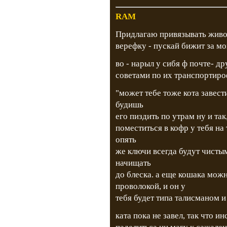
RAM
Придлагаю привязывать живот
верефку - пускай бижит за м
во - нарыл у сибя ф почте- др
советами по их транспортиро
"может тебе тоже кота завести
будишь
его пиздить по утрам ну и так
поместиться в кофр у тебя на
опять
же ключи всегда будут чист
начищать
до блеска. а еще кошака мож
проволокой, и он у
тебя будет типа талисманом и
ката пока не завел, так что 