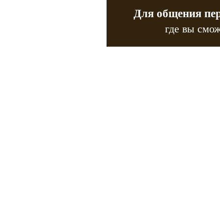
Для общения пе
где вы смож
Copyr