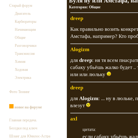
Буля ну или Амстафа, н
Старый форум
Категория:
Общие
Двигатель
dreep
Карбюраторы
Как правильно возить конкрет
Начинающим
Амстафа, например? Кто про
Общие
Разговорчики
Alogizm
Трансмиссия
для
dreep
: ня тя всем пнасрать
Химия
сабаку убьёшь жалко будет ..
Ходовая
или или люльку
Электрика
dreep
Фото Тюнинг
для
Alogizm
: ... ну в люльке,
влезут
новое на форуме
axl
Главная передача.
Беседки под ключ
цитата:
если сабаку убьёшь жал
Шланг для Юнилос-Астра