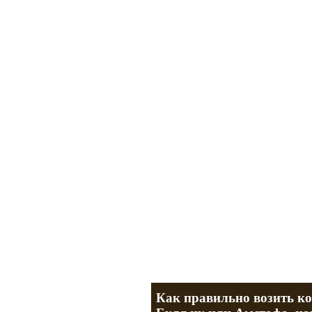
Мотоциклы Урал и Днепр
а также про Байкеров, баб и гаражи
Большая кол
Фотографии т
тюнинг днепр
разделы
Как правильно возить ко