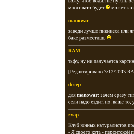
вожу. чтоб водил не пугать о
многовато будет
может кто
manowar
заведи лучше пикинеса или я
баке разместишь
RAM
тьфу, ну ни палучаетса картин
[Редактировано 3/12/2003 R
dreep
для
manowar
: зачем сразу т
если надо ездит. но, ваще то, 
rxap
Клуб юнных натуралистов пр
- Я своего кота - перситской