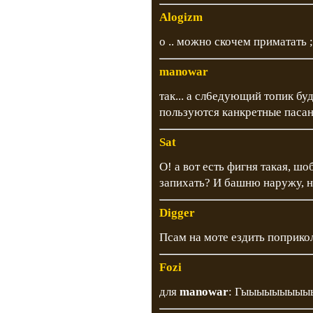
Alogizm
о .. можно скочем приматать ;
manowar
так... а сл6едующий топик бу
пользуются канкретные пасан
Sat
О! а вот есть фигня такая, шо
запихать? И башню наружу, н
Digger
Псам на моте ездить поприко
Fozi
для
manowar
: Гыыыыыыыыыыы