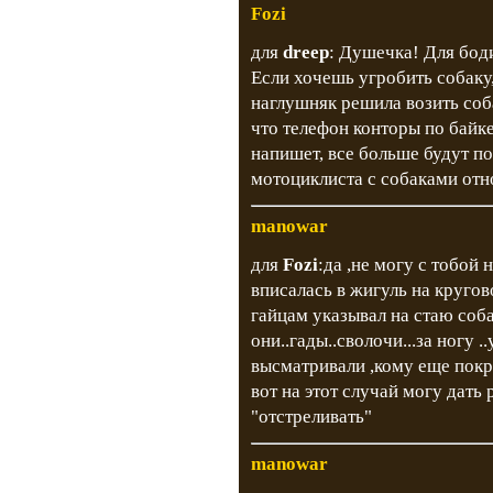
Fozi
для
dreep
: Душечка! Для бод
Если хочешь угробить собаку,
наглушняк решила возить соба
что телефон конторы по байк
напишет, все больше будут по
мотоциклиста с собаками от
manowar
для
Fozi
:да ,не могу с тобой 
вписалась в жигуль на кругов
гайцам указывал на стаю соба
они..гады..сволочи...за ногу 
высматривали ,кому еще пок
вот на этот случай могу дать
"отстреливать"
manowar