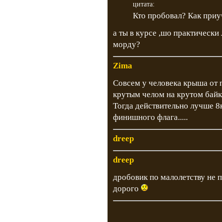
цитата:
Кто пробовал? Как приу
а ты в курсе ,шо практически
морду?
Zima
Совсем у человека крыша от па
крутым челом на крутом байк
Тогда действительно лучше 8к
финишного флага.....
dreep
dreep
дробовик по малолетству не п
дорого