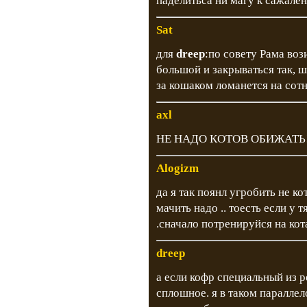
паделитьса ни магу к сажал
Sat
для
dreep
:по совету Рама воз
большой и закрываться так, ш
за кошаком ломанется на сотн
axl
НЕ НАДО КОТОВ ОБИЖАТЬ
Alogizm
да я так поянл угробить не кот
мачить надо .. тоесть если у 
.сначало потренируйся на ко
dreep
а если кофр специальный из р
сплошное. я в таком параллел