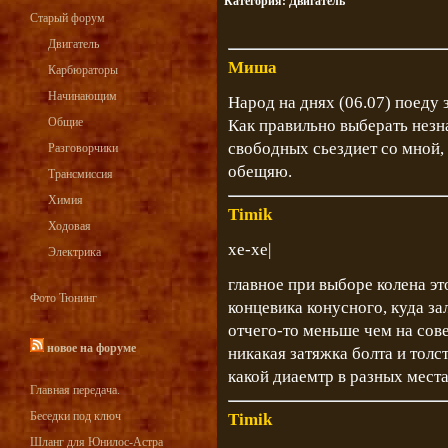
Категория:
Двигатель
Старый форум
Двигатель
Миша
Карбюраторы
Начинающим
Народ на днях (06.07) поеду 
Общие
Как правильно выберать незн
свободных сьездиет со мной, 
Разговорчики
обещяю.
Трансмиссия
Химия
Timik
Ходовая
хе-хе|
Электрика
главное при выборе колена эт
Фото Тюнинг
концевика конусного, куда за
отчего-то меньше чем на сов
новое на форуме
никакая затяжка болта и тол
какой диаемтр в разных места
Главная передача.
Беседки под ключ
Timik
Шланг для Юнилос-Астра