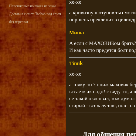
хе-хе|
Пластиковые понтоны на заказ
а кривизну шотунов ты смогне
Доставка с сайта Taobao под ключ
поршень преклинит в цилинд
без переплат
Миша
А если с МАХОВИКом брать
И как часто предется болт по
Timik
хе-хе|
а толку-то ? ониж маховик бер
втсаетк ак надо! с виду-то, а
се такой окленвал, тож думал 
старый - всеж лучше, нов-то
Для общения пе