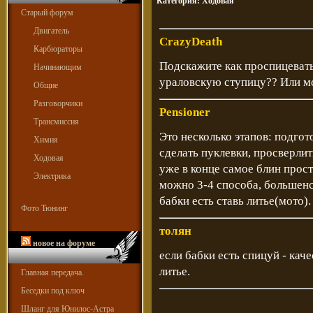
Категория:
Ходовая
Старый форум
Двигатель
CrazyDeath
Карбюраторы
Подскажите как проспицевать
Начинающим
ураловскую ступицу?? Или мо
Общие
Разговорчики
Pensioner
Трансмиссия
Это несколько этапов: подгото
Химия
сделать пуклевки, просверлит
Ходовая
уже в конце самое блин прос
Электрика
можно 3-4 способа, большенс
бабки есть ставь литье(мото).
Фото Тюнинг
толян
новое на форуме
если бабки есть спицуй - кач
литье.
Главная передача.
Беседки под ключ
Шланг для Юнилос-Астра