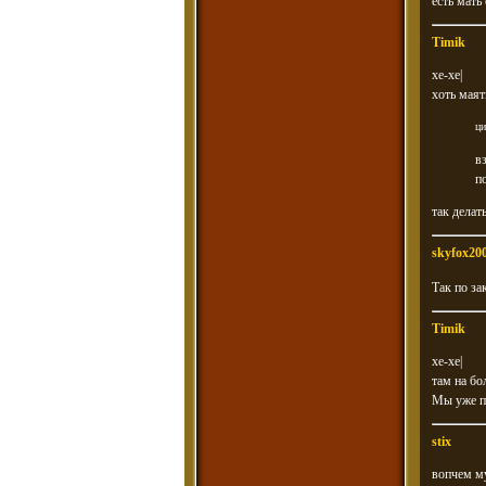
есть мать
Timik
хе-хе|
хоть маят
ци
в
п
так делат
skyfox20
Так по за
Timik
хе-хе|
там на бо
Мы уже по
stix
вопчем му