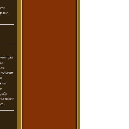
ело -
дела с
оков( уже
а и
ить
и рычагом
на
аким
то
рый),
оны тоже с
се.