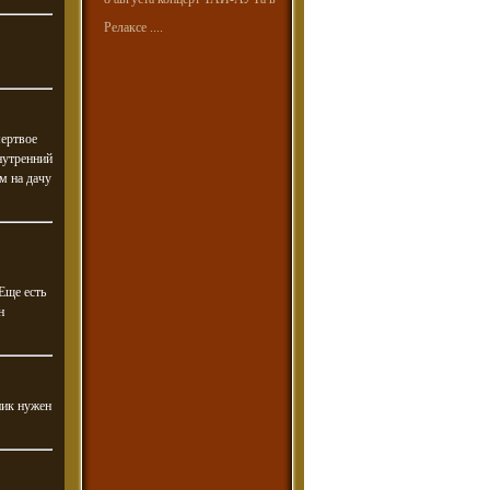
Релаксе ....
мертвое
нутренний
м на дачу
 Еще есть
н
ник нужен