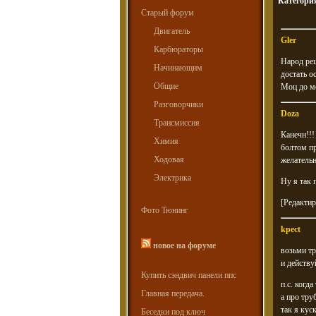
Категори
Старый форум
Двигатель
Gler
Карбюраторы
Народ реш
Начинающим
достать о
Общие
Моц до ме
Разговорчики
Doza
Трансмиссия
Канечн!!!
Химия
болтом пр
Ходовая
желательн
Электрика
Ну я так 
[Редактир
Фото Тюнинг
kpect
новое на форуме
возьми тр
и действу
Купить сэндвич панели ппс
п.с. когд
Главная передача.
а про тру
так я кус
Беседки под ключ