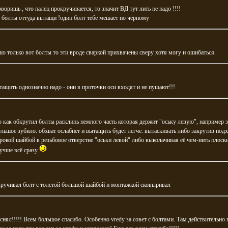
оворишь , что палец прокручивается, то значит ВД тут лить не надо !!!!
 болты оттуда вытащи !один болт тебе мешает по чёрному
о только вот болты то эти вроде сваркой прихвачены сверу хотя могу и ошибаться.
ащить однозначно надо - они в проточки оси входят и не пущают!!!
о как обкрутил болты расклинь немного часть которая держит "оську левую", например з
льшое зубило. обхват ослабнет и вытащить будет легче. вытаскивать либо закрутив по
рокой шайбой в резьбовое отверстие "оськи левой" либо выколачивая её чем-нить плоск
учше всё сразу
кручивал болт с толстой большой шайбой и монтажкой сковыривал
 снял!!!!! Всем большое спасибо. Особенно vredу за совет с болтами. Там действительно