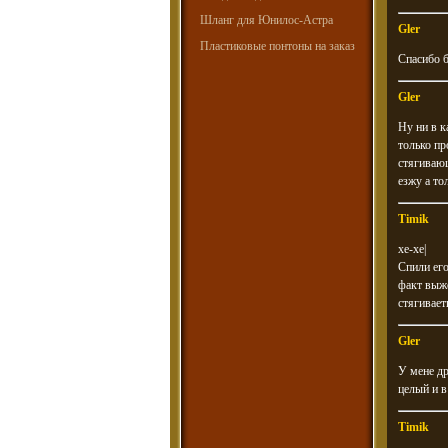
Шланг для Юнилос-Астра
Gler
Пластиковые понтоны на заказ
Спасибо б
Gler
Ну ни в к
только пр
стягивающ
езжу а 
Timik
хе-хе|
Спили его
факт выже
стягивает
Gler
У мене др
целый и в
Timik