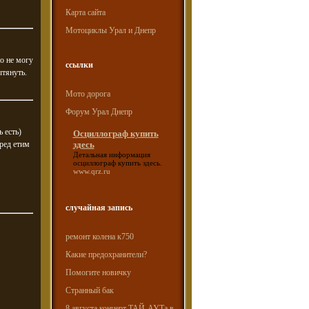
Карта сайта
Мотоциклы Урал и Днепр
о не могу
ссылки
ытянуть.
Мото дорога
Форум Урал Днепр
ь есть)
Осциллограф купить
здесь
ред етим
Детальная информация
осциллограф купить здесь
.
www.qrz.ru
случайная запись
ремонт колена к750
Какие предохранители?
Помогите новичку
Странный бак
8 августа концерт ТАЙ-АУТа в