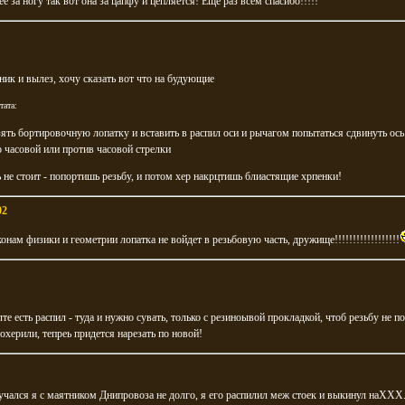
 ее за ногу так вот она за цапфу и цепляется! Еще раз всем спасибо!!!!!
ник и вылез, хочу сказать вот что на будующие
тата:
зять бортировочную лопатку и вставить в распил оси и рычагом попытаться сдвинуть ось
о часовой или против часовой стрелки
ь не стоит - попортишь резьбу, и потом хер накрцтишь блиастящие хрпенки!
02
конам физики и геометрии лопатка не войдет в резьбовую часть, дружище!!!!!!!!!!!!!!!!!!
лте есть распил - туда и нужно сувать, только с резиноывой прокладкой, чтоб резьбу не п
херили, тепреь придется нарезать по новой!
чался я с маятником Днипровоза не долго, я его распилил меж стоек и выкинул наХХХ..