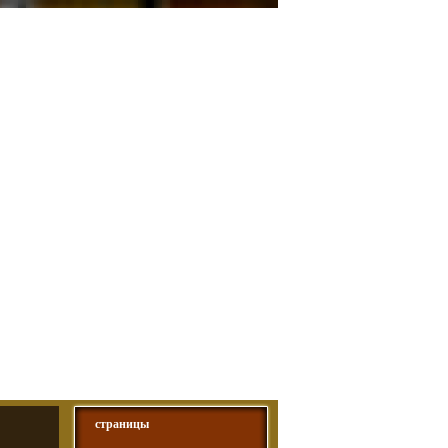
idik @ ИКОВ+ДНЕПР=ПОМОГИ ...
еловек @ ИКОВ+ДНЕПР=П� ...
ilon (томск) @ Не могу от� ...
страницы