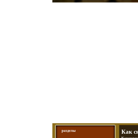
Мотоциклы Ура
а также про Байкеров,
разделы
Как с