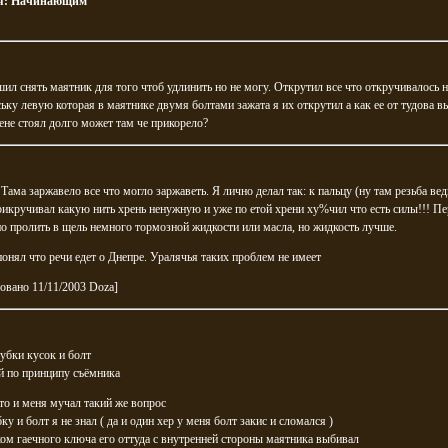
я:
Начинающим
ил снять маятник для того чтоб удлинить но не могу. Открутил все что откручивалось н
ську левую которая в маятнике двумя болтами зажата я их открутил а как ее от тудова в
не стоял долго может там че прикорело?
 Тама заржавело все что могло заржаветь. Я лично делал так: к пальцу (ну там резьба вед
икручивал какую нить хрень ненужную и уже по етой хрени ху%чил что есть силы!!! Пе
о пролить в щель немного тормозной жидкости или масла, но жидкость лучше.
понял что речи едет о Днепре. Уралячья таких проблем не имеет
овано 11/11/2003 Doza]
убки кусок и болт
й по принципу съёмника
а то и меня мучал такий же вопрос
бку и болт я не знал ( да и один хер у меня болт закис и сломался )
ком гаечного ключа его оттуда с внутренней стороны маятника выбивал