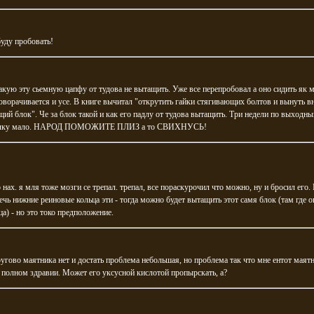
уду пробовать!
акую эту сьемную цапфу от тудова не вытащить. Уже все перепробовал а оно сидить як 
оворачивается и усе. В книге вычитал "открутить гайки стягивающих болтов и вынуть в
ий блок". Че за блок такой и как его падлу от тудова вытащить. Три недели по выходны
толку мало. НАРОД ПОМОЖИТЕ ПЛИЗ а то СВИХНУСЬ!
 нах. я мля тоже мозги се трепал. трепал, все пораскурочил что можно, ну и бросил его.
чь нижние реиновые кольца эти - тогда можно будет вытащить этот самя блок (там где о
ца) - но это токо предположение.
угово маятника нет и достать проблема небольшая, но проблема так что мне ентот маят
 полном здравии. Может его уксусной кислотой пропырскать, а?