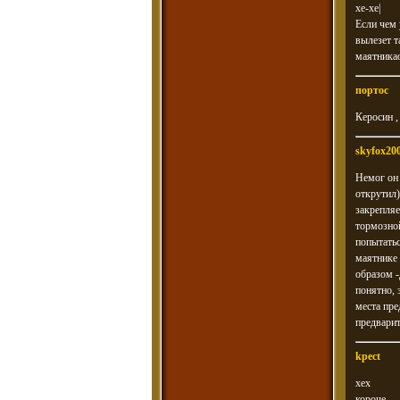
хе-хе|
Если чем 
вылезет т
маятника
портос
Керосин ,
skyfox20
Немог он 
открутил)
закрепляе
тормозной
попытатьс
маятнике 
образом -
понятно, 
места пре
предварит
kpect
хех
короче