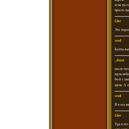
если ты г
просто ты
Gler
Это хорош
vred
Болты выт
_dozer
после тог
щель небо
болт с ши
щель. А л
vred
Я в ось в
Gler
Ура я его