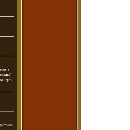
абив в
дходящий
им через
 проточка