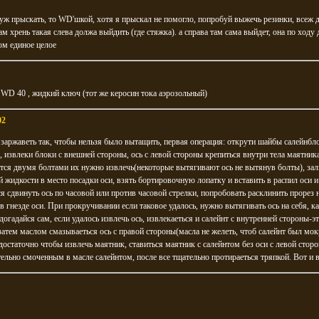
уж прыскать, то WD'шкой, хотя я прыскал не помогло, попробуй выжечь резинки, всеж д
ам хрень такая слева должа выйдить (где стяжка). а справа там сама выйдет, она по ходу 
ом единое целое
 WD 40 , жидкий ключ (тот же керосин тока аэрозольный)
02
заржаветь так, чтобы нельзя было вытащить, первая операция: открути шайбы салейнбл
, извлеки блоки с внешней стороны, ось с левой стороны крепиться внутри тела маятник
тся двумя болтами их нужно извлечь(некоторые вытягивают ось не вытянув болты), зал
 жидкости в место посадки оси, взять бортировочную лопатку и вставить в распил оси 
я сдвинуть ось по часовой или против часовой стрелки, попробовать расклинить прорез 
в гнезде оси. При прокручивании если таковое удалось, нужно вытягивать ось на себя, к
догадайся сам, если удалось извлечь ось, извлекаеться и салейнт с внутренней стороны-э
затем маслом смазываеться ось с правой стороны(масла не желеть, чтоб салейнт был мок
достаточно чтобы извлечь маятник, ставиться маятник с салейнтом без оси с левой стор
ельно смоченным в масле салейнтом, после все тщательно протираеться тряпкой. Вот и в