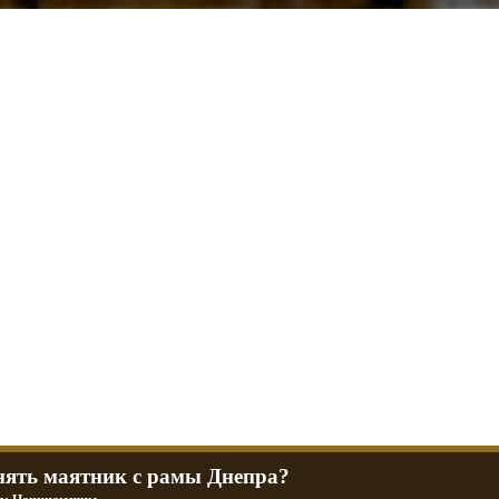
л и Днепр
 баб и гаражи
Большая коллекция фотографий тюнингованных уралов
R
Фотографии тюнинга урала и днепра
ч
тюнинг днепра и урала
P
нять маятник с рамы Днепра?