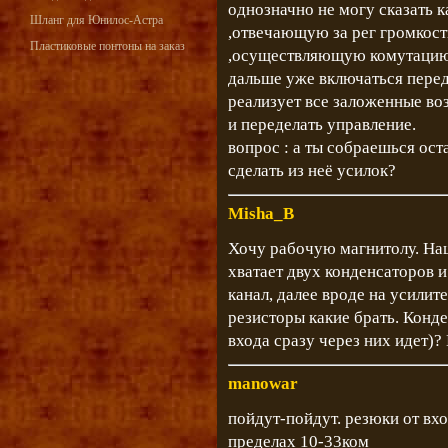
однозначно не могу сказать к
Шланг для Юнилос-Астра
,отвечающую за рег громкост
Пластиковые понтоны на заказ
,осуществляющую комутацию в
дальше уже включаться перед 
реализует все заложенные во
и переделать управление.
вопрос : а ты собраешься ос
сделать из неё усилок?
Misha_B
Хочу рабочую магнитолу. Наш
хватает двух конденсаторов 
канал, далее вроде на усилите
резисторы какие брать. Конд
входа сразу через них идет)?
manowar
пойдут-пойдут. резюки от вхо
пределах 10-33ком