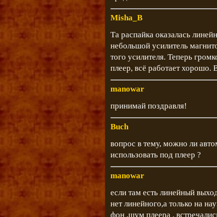
Misha_B
Та распайка оказалась линей
небольшой усилитель магнит
того усилителя. Теперь громк
плеер, всё работает хорошо. 
manowar
принимай поздравля!
Buch
вопрос в тему, можно ли авт
использовать под плеер ?
manowar
если там есть линейный выход
нет линейного,а только на на
фон ,шум плеера . встречали