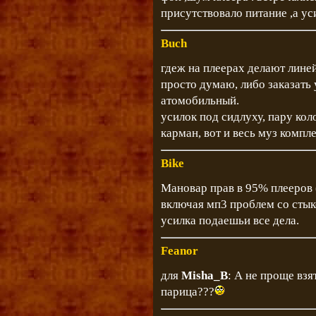
присутствовало питание ,а ус
Buch
гдеж на плеерах делают лин
просто думаю, либо заказать 
атомобильный.
усилок под сидлуху, пару кол
карман, вот и весь муз компле
Bike
Мановар прав в 95% плееров 
включая мп3 проблем со стыко
усилка подаешьи все дела.
Feanor
для
Misha_B
: А не проще вз
парица???