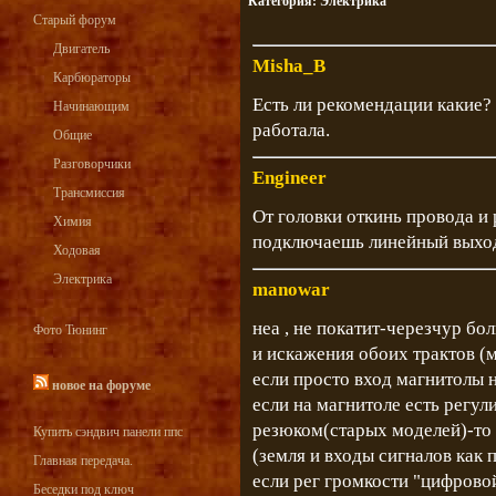
Категория:
Электрика
Старый форум
Двигатель
Misha_B
Карбюраторы
Есть ли рекомендации какие? 
Начинающим
работала.
Общие
Разговорчики
Engineer
Трансмиссия
От головки откинь провода и 
Химия
подключаешь линейный выход
Ходовая
Электрика
manowar
неа , не покатит-черезчур бо
Фото Тюнинг
и искажения обоих трактов (
если просто вход магнитолы 
новое на форуме
если на магнитоле есть регу
резюком(старых моделей)-то 
Купить сэндвич панели ппс
(земля и входы сигналов как
Главная передача.
если рег громкости "цифровой
Беседки под ключ