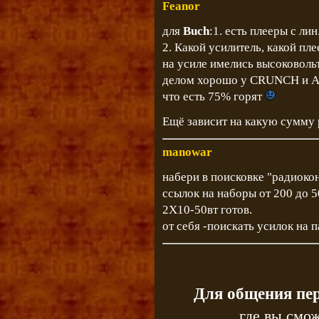
Feanor
для
Buch
:1. есть плееры с ли
2. Какой усилитель, какой пл
на усиле имелись высоковольт
делом хорошо у CRUNCH и ALP
что есть 75% горят
Ещё зависит на какую сумму
manowar
набери в поисковке "радиокон
ссылок на наборы от 200 до 5
2Х10-50вт готов.
от себя -поискать усилок на 
Для общения пе
где вы смож