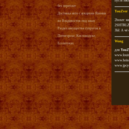
пусть зак
без переплат
YouZver
Доставка авто с аукциона Японии
2boxer: 
во Владивосток под заказ
2SHTRLZ:
Раздел имущества супругов в
ЗЫ: А чё 
Пятигорске, Кисловодске,
Wong
Ессентуках
для
YouZ
www.louis
www.hein-
www.jpcy