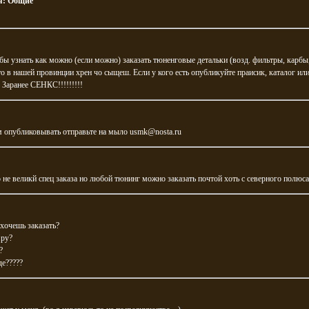
я:
Общие
бы узнать как можно (если можно) заказать тюненговые детальки (возд. фильтры, карбы, 
то в нашей провинции хрен чо сыщеш. Если у кого есть опубликуйте праисик, каталог или
 Заранее СЕНКС!!!!!!!!!
м опубликовывать отправьте на мыло usmk@nosta.ru
 не великй спец заказа но любой тюнинг можно заказать почтой хоть с северного полюса
 хочешь заказать?
.ру?
?
де?????