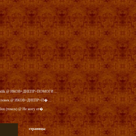
idik @ ИКОВ+ДНЕПР=ПОМОГИ ...
еловек @ ИКОВ+ДНЕПР=П� ...
ilon (томск) @ Не могу от� ...
страницы