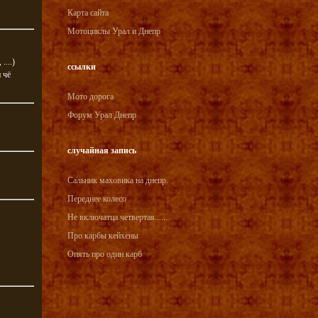
Карта сайта
Мотоциклы Урал и Днепр
....)
ссылки
 чё
Мото дорога
Форум Урал Днепр
случайная запись
Сальник маховика на днепр.
Переднее колесо
Не включатца четвертая......
Про карбы кейхены
Опять про один карб