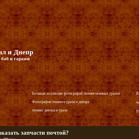
л и Днепр
 баб и гаражи
Большая коллекция фотографий тюнингованных уралов
R
Фотографии тюнинга урала и днепра
ч
тюнинг днепра и урала
P
аказать запчасти почтой?