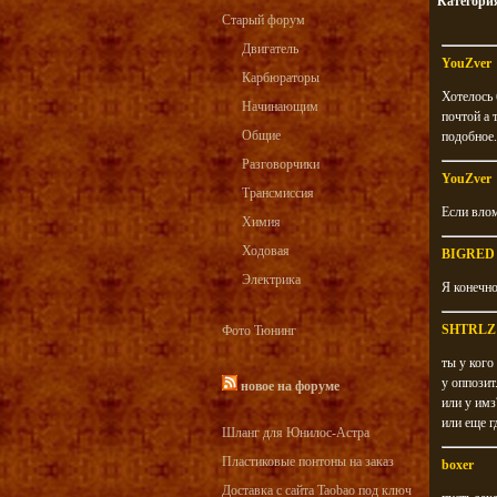
Категори
Старый форум
Двигатель
YouZver
Карбюраторы
Хотелось 
Начинающим
почтой а 
Общие
подобное.
Разговорчики
YouZver
Трансмиссия
Если вло
Химия
Ходовая
BIGRED
Электрика
Я конечно
SHTRLZ
Фото Тюнинг
ты у кого
у оппозит
новое на форуме
или у имз
или еще г
Шланг для Юнилос-Астра
Пластиковые понтоны на заказ
boxer
Доставка с сайта Taobao под ключ