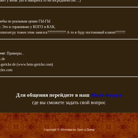
ажет у меня. (во я наварюсь то на посредничестве....)
мнебы по реальным ценам ГЫ-ГЫ
 Это я спрашиваю у КОГО и КАК,
оппозит.ру тожен этим занялся???????????? А то я буду постоянный клиент!!!!!!!!
ver
: Примеры...
.de
gericke.de (www.hein-gericke.com)
cles.com
Для общения перейдите в наш
Мото Форум
где вы сможете задать свой вопрос
Copyright © Мотоциклы Урал и Днепр